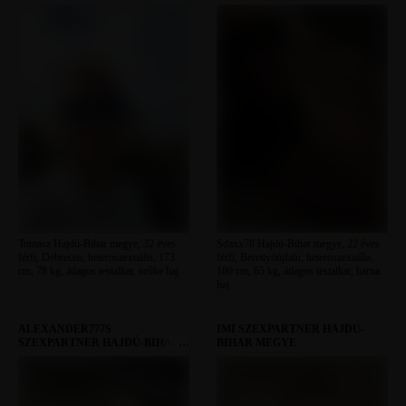
Tomasz Hajdú-Bihar megye, 32 éves
Sdaxx78 Hajdú-Bihar megye, 22 éves
férfi, Debrecen, heteroszexuális, 173
férfi, Berettyóújfalu, heteroszexuális,
cm, 78 kg, átlagos testalkat, szőke haj
180 cm, 65 kg, átlagos testalkat, barna
haj
ALEXANDER777S
IMI SZEXPARTNER HAJDÚ-
SZEXPARTNER HAJDÚ-BIHAR
BIHAR MEGYE
MEGYE