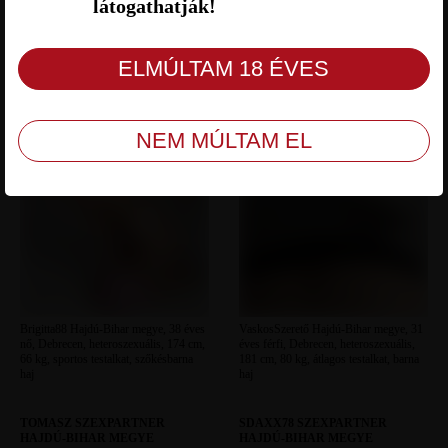
látogathatják!
BRIGITTA88 SZEXPARTNER
VASKOSSZERETŐ
HAJDÚ-BIHAR MEGYE
SZEXPARTNER HAJDÚ-BIHAR
MEGYE
Brigitta88 Hajdú-Bihar megye, 38 éves
VaskosSzerető Hajdú-Bihar megye, 31
nő, Debrecen, heteroszexuális, 174 cm,
éves férfi, Debrecen, heteroszexuális,
66 kg, sportos testalkat, szőkésbarna
181 cm, 80 kg, átlagos testalkat, barna
haj
haj
TOMASZ SZEXPARTNER
SDAXX78 SZEXPARTNER
HAJDÚ-BIHAR MEGYE
HAJDÚ-BIHAR MEGYE