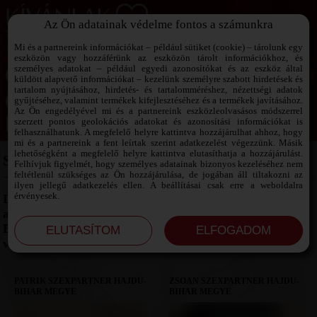
Az Ön adatainak védelme fontos a számunkra
SZEXPARTNER KERESŐ
Add át magad a vágyaidnak!
Mi és a partnereink információkat – például sütiket (cookie) – tárolunk egy
eszközön vagy hozzáférünk az eszközön tárolt információkhoz, és
személyes adatokat – például egyedi azonosítókat és az eszköz által
küldött alapvető információkat – kezelünk személyre szabott hirdetések és
tartalom nyújtásához, hirdetés- és tartalomméréshez, nézettségi adatok
Jelszó emlékeztető ›
gyűjtéséhez, valamint termékek kifejlesztéséhez és a termékek javításához.
Az Ön engedélyével mi és a partnereink eszközleolvasásos módszerrel
szerzett pontos geolokációs adatokat és azonosítási információkat is
Jegyezd meg az adataimat!
felhasználhatunk. A megfelelő helyre kattintva hozzájárulhat ahhoz, hogy
mi és a partnereink a fent leírtak szerint adatkezelést végezzünk. Másik
lehetőségként a megfelelő helyre kattintva elutasíthatja a hozzájárulást.
SZEXPARTNER HAJDÚ-BIHAR MEGYE
Felhívjuk figyelmét, hogy személyes adatainak bizonyos kezeléséhez nem
feltétlenül szükséges az Ön hozzájárulása, de jogában áll tiltakozni az
ilyen jellegű adatkezelés ellen. A beállításai csak erre a weboldalra
érvényesek.
Debrecen környékén pezseg az élet: lehetőségek az
alkalmi randitól a exkluzívabb találkozókig. A Hajdú
Bihar megyére jellemző nyitottság garantálja a
változatosságot a szexpartner kínálatban.
PATRIK SZEXPARTNER HAJDÚ-
ZSOAN SZEXPARTNER HAJDÚ-
BIHAR MEGYE
BIHAR MEGYE