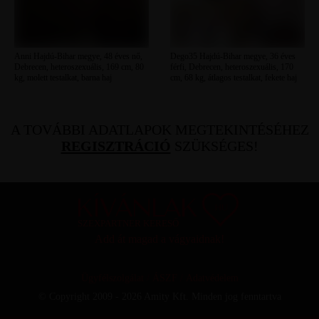
Anni Hajdú-Bihar megye, 48 éves nő,
Dego35 Hajdú-Bihar megye, 36 éves
Debrecen, heteroszexuális, 169 cm, 80
férfi, Debrecen, heteroszexuális, 170
kg, molett testalkat, barna haj
cm, 68 kg, átlagos testalkat, fekete haj
A TOVÁBBI ADATLAPOK MEGTEKINTÉSÉHEZ
REGISZTRÁCIÓ
SZÜKSÉGES!
SZEXPARTNER KERESŐ
Add át magad a vágyaidnak!
Ügyfélszolgálat
/
ÁSZF
/
Adatvédelem
© Copyright 2009 - 2026 Amity Kft. Minden jog fenntartva