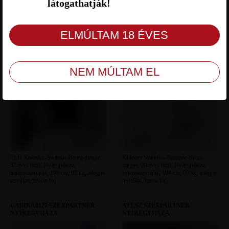
látogathatják!
TLD SZEXPARTNER
KKKKRRR SZEXPARTNER
NYÍREGYHÁZA
NYÍREGYHÁZA
TLD Szabolcs-Szatmár-Bereg megye,
Kkkkrrr Szabolcs-Szatmár-Bereg
37 éves férfi, Nyíregyháza,
megye, 29 éves férfi, Nyíregyháza,
heteroszexuális, 195 cm, 93 kg, átlagos
heteroszexuális, 184 cm, 80 kg, átlagos
testalkat, fekete haj
testalkat, barna haj
GABIKA0127 SZEXPARTNER
ATESZ SZEXPARTNER
NYÍREGYHÁZA
NYÍREGYHÁZA