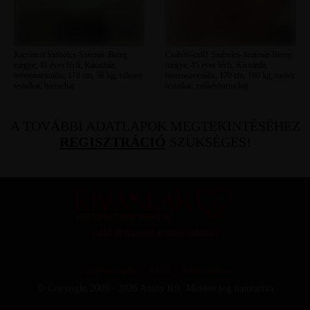
Kicsiricsi Szabolcs-Szatmár-Bereg
Csábító-ex81 Szabolcs-Szatmár-Bereg
megye, 41 éves férfi, Rakamaz,
megye, 45 éves férfi, Kisvárda,
heteroszexuális, 178 cm, 56 kg, vékony
heteroszexuális, 170 cm, 100 kg, molett
testalkat, barna haj
testalkat, szőkésbarna haj
A TOVÁBBI ADATLAPOK MEGTEKINTÉSÉHEZ
REGISZTRÁCIÓ
SZÜKSÉGES!
SZEXPARTNER KERESŐ
Add át magad a vágyaidnak!
Ügyfélszolgálat
/
ÁSZF
/
Adatvédelem
© Copyright 2009 - 2026 Amity Kft. Minden jog fenntartva