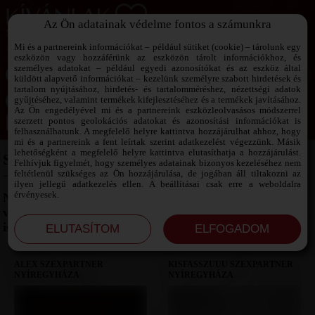
Az Ön adatainak védelme fontos a számunkra
SZEXPARTNER KERESŐ
Add át magad a vágyaidnak!
Mi és a partnereink információkat – például sütiket (cookie) – tárolunk egy
eszközön vagy hozzáférünk az eszközön tárolt információkhoz, és
személyes adatokat – például egyedi azonosítókat és az eszköz által
küldött alapvető információkat – kezelünk személyre szabott hirdetések és
tartalom nyújtásához, hirdetés- és tartalomméréshez, nézettségi adatok
Jelszó emlékeztető ›
gyűjtéséhez, valamint termékek kifejlesztéséhez és a termékek javításához.
Az Ön engedélyével mi és a partnereink eszközleolvasásos módszerrel
szerzett pontos geolokációs adatokat és azonosítási információkat is
Jegyezd meg az adataimat!
felhasználhatunk. A megfelelő helyre kattintva hozzájárulhat ahhoz, hogy
mi és a partnereink a fent leírtak szerint adatkezelést végezzünk. Másik
lehetőségként a megfelelő helyre kattintva elutasíthatja a hozzájárulást.
SZEXPARTNER NYÍREGYHÁZA
Felhívjuk figyelmét, hogy személyes adatainak bizonyos kezeléséhez nem
feltétlenül szükséges az Ön hozzájárulása, de jogában áll tiltakozni az
ilyen jellegű adatkezelés ellen. A beállításai csak erre a weboldalra
érvényesek.
Nyíregyházán a szexpartner keresés lendületes és
változatos lehet. Itt sokféle stílusú és életkorú partnert
ismerhetsz meg, akik szívesen kapcsolódnak hozzád.
ALEX SZEXPARTNER
KISFASSZUUU SZEXPARTNER
NYÍREGYHÁZA
NYÍREGYHÁZA