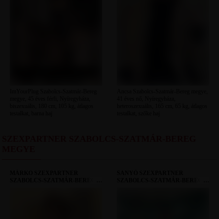
ImYourPlug Szabolcs-Szatmár-Bereg
Ancsa Szabolcs-Szatmár-Bereg megye,
megye, 45 éves férfi, Nyíregyháza,
41 éves nő, Nyíregyháza,
biszexuális, 180 cm, 105 kg, átlagos
heteroszexuális, 165 cm, 65 kg, átlagos
testalkat, barna haj
testalkat, szőke haj
SZEXPARTNER SZABOLCS-SZATMÁR-BEREG
MEGYE
MÁRKO SZEXPARTNER
SANYÓ SZEXPARTNER
SZABOLCS-SZATMÁR-BEREG
SZABOLCS-SZATMÁR-BEREG
MEGYE
MEGYE