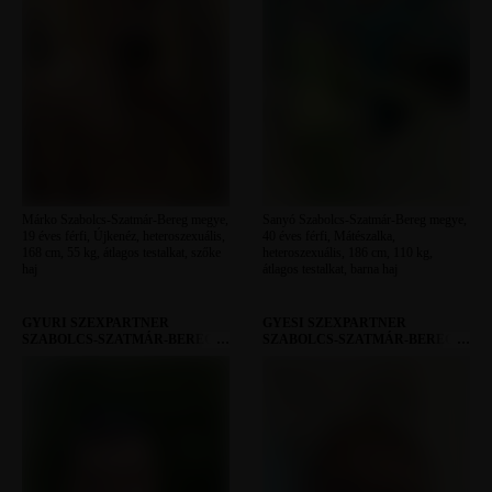
Márko Szabolcs-Szatmár-Bereg megye,
Sanyó Szabolcs-Szatmár-Bereg megye,
19 éves férfi, Újkenéz, heteroszexuális,
40 éves férfi, Mátészalka,
168 cm, 55 kg, átlagos testalkat, szőke
heteroszexuális, 186 cm, 110 kg,
haj
átlagos testalkat, barna haj
GYURI SZEXPARTNER
GYESI SZEXPARTNER
SZABOLCS-SZATMÁR-BEREG
SZABOLCS-SZATMÁR-BEREG
MEGYE
MEGYE