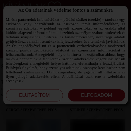
Az Ön adatainak védelme fontos a számunkra
SZEXPARTNER KERESŐ
Add át magad a vágyaidnak!
Mi és a partnereink információkat – például sütiket (cookie) – tárolunk egy
eszközön vagy hozzáférünk az eszközön tárolt információkhoz, és
személyes adatokat – például egyedi azonosítókat és az eszköz által
küldött alapvető információkat – kezelünk személyre szabott hirdetések és
tartalom nyújtásához, hirdetés- és tartalomméréshez, nézettségi adatok
Jelszó emlékeztető ›
gyűjtéséhez, valamint termékek kifejlesztéséhez és a termékek javításához.
Az Ön engedélyével mi és a partnereink eszközleolvasásos módszerrel
szerzett pontos geolokációs adatokat és azonosítási információkat is
Jegyezd meg az adataimat!
felhasználhatunk. A megfelelő helyre kattintva hozzájárulhat ahhoz, hogy
mi és a partnereink a fent leírtak szerint adatkezelést végezzünk. Másik
lehetőségként a megfelelő helyre kattintva elutasíthatja a hozzájárulást.
SZEXPARTNER PÉCS
Felhívjuk figyelmét, hogy személyes adatainak bizonyos kezeléséhez nem
feltétlenül szükséges az Ön hozzájárulása, de jogában áll tiltakozni az
ilyen jellegű adatkezelés ellen. A beállításai csak erre a weboldalra
érvényesek.
Pécs mediterrán hangulata a szexuális energiákban is
tükröződik. Találj olyan szexpartnert, akivel egy
spontán találkozás is felejthetetlen lehet.
GERGŒ SZEXPARTNER PÉCS
STEINER SZEXPARTNER PÉCS