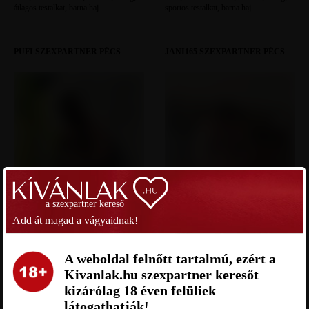
átlagos testalkat, barna haj
sportos testalkat, barna haj
PUFI SZEXPARTNER PÉCS
JANI165 SZEXPARTNER PÉCS
a szexpartner kereső
Add át magad a vágyaidnak!
Pufi Baranya megye, 23 éves férfi,
Jani165 Baranya megye, 39 éves férfi,
A weboldal felnőtt tartalmú, ezért a
Pécs, heteroszexuális, 183 cm, 86 kg,
Pécs, heteroszexuális, 175 cm, 70 kg,
Kivanlak.hu szexpartner keresőt
sportos testalkat, szőkésbarna haj
sportos testalkat, barna haj
kizárólag 18 éven felüliek
látogathatják!