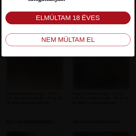
NÉZELŐDÖK SZEXPARTNER
KAJMAN33 SZEXPARTNER
PÉCS
PÉCS
Nézelődök Baranya megye, 35 éves
Kajman33 Baranya megye, 34 éves
férfi, Pécs, heteroszexuális, 176 cm, 83
férfi, Pécs, heteroszexuális, 185 cm, 86
kg, átlagos testalkat, barna haj
kg, átlagos testalkat, barna haj
PEET SZEXPARTNER PÉCS
ZOLI SZEXPARTNER PÉCS