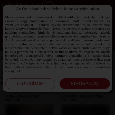
Az Ön adatainak védelme fontos a számunkra
SZEXPARTNER KERESŐ
Add át magad a vágyaidnak!
Mi és a partnereink információkat – például sütiket (cookie) – tárolunk egy
eszközön vagy hozzáférünk az eszközön tárolt információkhoz, és
személyes adatokat – például egyedi azonosítókat és az eszköz által
küldött alapvető információkat – kezelünk személyre szabott hirdetések és
tartalom nyújtásához, hirdetés- és tartalomméréshez, nézettségi adatok
Jelszó emlékeztető ›
gyűjtéséhez, valamint termékek kifejlesztéséhez és a termékek javításához.
Az Ön engedélyével mi és a partnereink eszközleolvasásos módszerrel
szerzett pontos geolokációs adatokat és azonosítási információkat is
Jegyezd meg az adataimat!
felhasználhatunk. A megfelelő helyre kattintva hozzájárulhat ahhoz, hogy
mi és a partnereink a fent leírtak szerint adatkezelést végezzünk. Másik
lehetőségként a megfelelő helyre kattintva elutasíthatja a hozzájárulást.
SZEXPARTNER SZOLNOK
Felhívjuk figyelmét, hogy személyes adatainak bizonyos kezeléséhez nem
feltétlenül szükséges az Ön hozzájárulása, de jogában áll tiltakozni az
ilyen jellegű adatkezelés ellen. A beállításai csak erre a weboldalra
érvényesek.
Szolnok nyugodt hangulata mögött szenvedélyes
kalandok is rejtőznek. Találj olyan szexpartnert, akivel
az élmény egyszerre lehet intenzív és diszkrét.
JENNY SZEXPARTNER
ZÖLDFÜLŰ SZEXPARTNER
SZOLNOK
SZOLNOK