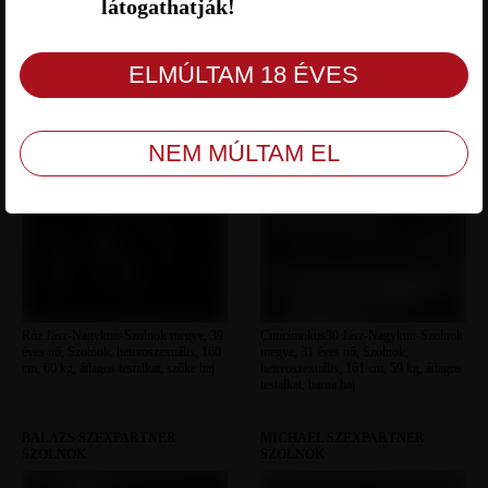
látogathatják!
RÓZ SZEXPARTNER SZOLNOK
CUNCIMOKUS30
SZEXPARTNER SZOLNOK
Róz Jász-Nagykun-Szolnok megye, 39
Cuncimokus30 Jász-Nagykun-Szolnok
éves nő, Szolnok, heteroszexuális, 160
megye, 31 éves nő, Szolnok,
cm, 60 kg, átlagos testalkat, szőke haj
heteroszexuális, 161 cm, 59 kg, átlagos
testalkat, barna haj
BALÁZS SZEXPARTNER
MICHAEL SZEXPARTNER
SZOLNOK
SZOLNOK