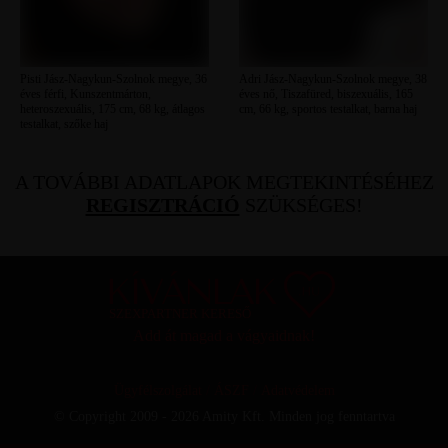
Pisti Jász-Nagykun-Szolnok megye, 36
Adri Jász-Nagykun-Szolnok megye, 38
éves férfi, Kunszentmárton,
éves nő, Tiszafüred, biszexuális, 165
heteroszexuális, 175 cm, 68 kg, átlagos
cm, 66 kg, sportos testalkat, barna haj
testalkat, szőke haj
A TOVÁBBI ADATLAPOK MEGTEKINTÉSÉHEZ
REGISZTRÁCIÓ
SZÜKSÉGES!
SZEXPARTNER KERESŐ
Add át magad a vágyaidnak!
Ügyfélszolgálat
/
ÁSZF
/
Adatvédelem
© Copyright 2009 - 2026 Amity Kft. Minden jog fenntartva