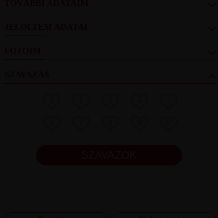
TOVÁBBI ADATAIM
JELÖLTEM ADATAI
FOTÓIM
SZAVAZÁS
1
2
3
4
5
6
7
8
9
10