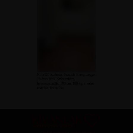
Kola420 Szabolcs-Szatmár-Bereg megye,
19 éves férfi, Nyíregyháza,
heteroszexuális, 180 cm, 109 kg, sportos
testalkat, fekete haj
SZEXPARTNER KERESŐ
Add át magad a vágyaidnak!