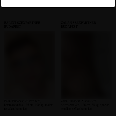
heteroszexuális, 175 cm, 85 kg, átlagos
heteroszexuális, 167 cm, 59 kg, sportos
testalkat, barna haj
testalkat, fekete haj
BÁLINT SZEXPARTNER
ZALÁN SZEXPARTNER
BUDAPEST
BUDAPEST
Bálint Budapest, 23 éves férfi,
Zalán Budapest, 23 éves férfi,
heteroszexuális, 186 cm, 100 kg, molett
heteroszexuális, 186 cm, 65 kg, sportos
testalkat, barna haj
testalkat, szőkésbarna haj