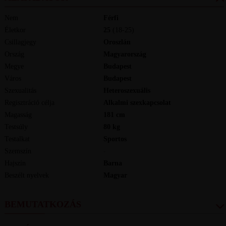
Nem
Férfi
Életkor
25
(18-25)
Csillagjegy
Oroszlán
Ország
Magyarország
Megye
Budapest
Város
Budapest
Szexualitás
Heteroszexuális
Regisztráció célja
Alkalmi szexkapcsolat
Magasság
181
cm
Testsúly
80
kg
Testalkat
Sportos
Szemszín
-
Hajszín
Barna
Beszélt nyelvek
magyar
BEMUTATKOZÁS