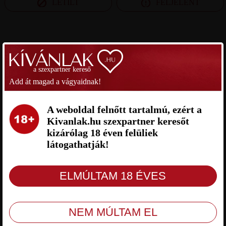
LETILT
FELJELENT
SZEXPARTNER BUDAPEST
a szexpartner kereső
SANYI SZEXPARTNER
REBEKA24 SZEXPARTNER
BUDAPEST
BUDAPEST
Add át magad a vágyaidnak!
A weboldal felnőtt tartalmú, ezért a
Kivanlak.hu szexpartner keresőt
kizárólag 18 éven felüliek
látogathatják!
Sanyi Budapest, 22 éves férfi,
Rebeka24 Budapest, 24 éves nő,