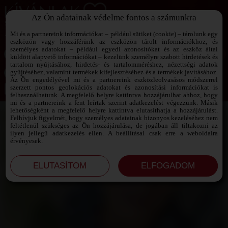
Az Ön adatainak védelme fontos a számunkra
SZEXPARTNER KERESŐ
Add át magad a vágyaidnak!
Mi és a partnereink információkat – például sütiket (cookie) – tárolunk egy
eszközön vagy hozzáférünk az eszközön tárolt információkhoz, és
személyes adatokat – például egyedi azonosítókat és az eszköz által
küldött alapvető információkat – kezelünk személyre szabott hirdetések és
tartalom nyújtásához, hirdetés- és tartalomméréshez, nézettségi adatok
Jelszó emlékeztető ›
gyűjtéséhez, valamint termékek kifejlesztéséhez és a termékek javításához.
Az Ön engedélyével mi és a partnereink eszközleolvasásos módszerrel
szerzett pontos geolokációs adatokat és azonosítási információkat is
Jegyezd meg az adataimat!
felhasználhatunk. A megfelelő helyre kattintva hozzájárulhat ahhoz, hogy
mi és a partnereink a fent leírtak szerint adatkezelést végezzünk. Másik
lehetőségként a megfelelő helyre kattintva elutasíthatja a hozzájárulást.
Felhívjuk figyelmét, hogy személyes adatainak bizonyos kezeléséhez nem
feltétlenül szükséges az Ön hozzájárulása, de jogában áll tiltakozni az
ilyen jellegű adatkezelés ellen. A beállításai csak erre a weboldalra
érvényesek.