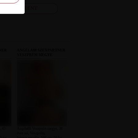
FELJELENT
NER
ANGÉLA88 SZEXPARTNER
VESZPRÉM MEGYE
, 45
Angéla88 Veszprém megye, 38
éves nő, Veszprém,
5 kg,
heteroszexuális, 168 cm, 59 kg,