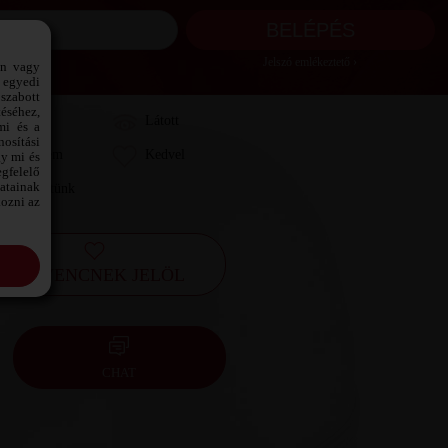
Jelszó emlékeztető ›
ön vagy
 egyedi
szabott
téséhez,
Láttam
Látott
mi és a
osítási
Kedvelem
Kedvel
gy mi és
gfelelő
datainak
Leveleztünk
kozni az
KEDVENCNEK JELÖL
CHAT