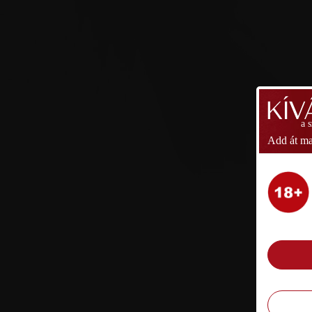
a 
Add át ma