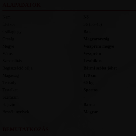
ALAPADATOK
Nem
Nő
Életkor
36
(36-45)
Csillagjegy
Bak
Ország
Magyarország
Megye
Veszprém megye
Város
Veszprém
Szexualitás
Leszbikus
Regisztráció célja
Bármi szóba jöhet
Magasság
170
cm
Testsúly
60
kg
Testalkat
Sportos
Szemszín
-
Hajszín
Barna
Beszélt nyelvek
magyar
BEMUTATKOZÁS