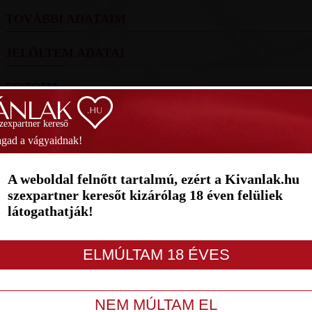
TOVÁBBI ADATAIM
JELÖLTEM ADATAI
FOTÓIM
SZAVAZÁS
szexpartner kereső
gad a vágyaidnak!
Helyezés
(2026):
(1389 pont)
Hely
A weboldal felnőtt tartalmú, ezért a Kivanlak.hu
1
2
3
4
5
6
7
szexpartner keresőt kizárólag 18 éven felüliek
látogathatják!