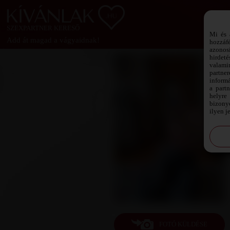
SZEXPARTNER KERESŐ
Mi és 
Add át magad a vágyaidnak!
hozzáf
azonos
hirdeté
valami
partne
informá
a part
helyre 
bizonyo
ilyen j
FOTÓ KÜLDÉSE