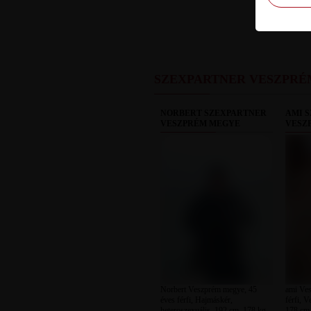
SZEXPARTNER VESZPR
NORBERT SZEXPARTNER
AMI 
VESZPRÉM MEGYE
VESZ
Norbert Veszprém megye, 45
ami Ve
éves férfi, Hajmáskér,
férfi, 
heteroszexuális, 192 cm, 178 kg,
178 cm, 