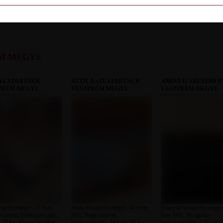
LETILT
ÉM MEGYE
SZEXPARTNER
ATTILA SZEXPARTNER
JOHNY42 SZEXPART
PRÉM MEGYE
VESZPRÉM MEGYE
VESZPRÉM MEGYE
szprém megye, 37 éves
Attila Veszprém megye, 44 éves
Johny42 Veszprém megye
Veszprém, heteroszexuális,
férfi, Nagyvázsony,
éves férfi, Veszprém,
70 kg, átlagos testalkat,
heteroszexuális, 183 cm, 81 kg,
heteroszexuális, 176 cm, 8