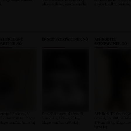
aj
átlagos testalkat, szőkésbarna haj
átlagos testalkat, barna haj
IA HERCEGNŐ
ÉNN027 SZEXPARTNER NŐ
APHRODITÉ
PARTNER NŐ
SZEXPARTNER NŐ
hercegnő Budapest, 39
Énn027 Budapest, 40 éves nő,
APHRODITÉ Vas megye,
, heteroszexuális, 170 cm,
biszexuális, 175 cm, 75 kg,
éves nő, Tömörd, heterosz
tlagos testalkat, barna haj
átlagos testalkat, szőke haj
170 cm, 58 kg, átlagos test
barna haj