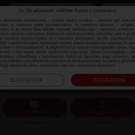
Az Ön adatainak védelme fontos a számunkra
Jegyezd meg az adataimat!
a partnereink információkat – például sütiket (cookie) – tárolunk egy eszköz
érünk az eszközön tárolt információkhoz, és személyes adatokat – például
ítókat és az eszköz által küldött alapvető információkat – kezelünk személyre 
sek és tartalom nyújtásához, hirdetés- és tartalomméréshez, nézettségi adatok gyűj
ANNABELLA SZEXPARTNER
nt termékek kifejlesztéséhez és a termékek javításához. Az Ön engedélyével 
VESZPRÉM MEGYE
reink eszközleolvasásos módszerrel szerzett pontos geolokációs adatokat és azon
ciókat is felhasználhatunk. A megfelelő helyre kattintva hozzájárulhat ahhoz, ho
nereink a fent leírtak szerint adatkezelést végezzünk. Másik lehetőségként a me
Annabella szexpartner Veszprém megye, 36 éves nő,
kattintva elutasíthatja a hozzájárulást. Felhívjuk figyelmét, hogy személyes a
Veszprém, leszbikus, 170 cm, 60 kg, sportos testalkat,
s kezeléséhez nem feltétlenül szükséges az Ön hozzájárulása, de jogában áll tilta
barna haj
ellegű adatkezelés ellen. A beállításai csak erre a weboldalra érvényesek.
LEVÉL KÜLDÉSE
ÜZENET KÜLDÉSE
Levelezésünk ›
Üzeneteink ›