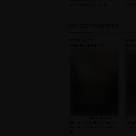
kövér testalkat, szőke haj
fekete h
NŐI SZEXPARTNER
🧚‍♀️PILL-E.🧚‍♀️
ZSÓF
SZEXPARTNER NŐ
SZEX
🧚‍♀️Pill-E.🧚‍♀️ Budapest, 42 éves
Zsófia 
nő, heteroszexuális, 172 cm, 60
éves nő
kg, vékony testalkat, szőkésbarna
60 kg, á
haj