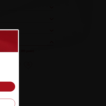
ezés (össz.)
:
(1389 pont)
8
9
10