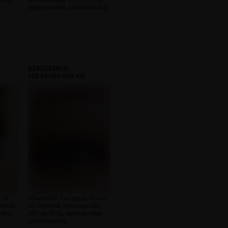
átlagos testalkat, szőkésbarna haj
KÉKSZEMŰ83
SZEXPARTNER NŐ
 44
kékszemű83 Vas megye, 43 éves
exuális,
nő, Körmend, heteroszexuális,
alkat,
165 cm, 93 kg, molett testalkat,
szőkésbarna haj