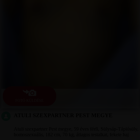
FOTÓ KÜLDÉSE
ATULI SZEXPARTNER PEST MEGYE
Atuli szexpartner Pest megye, 59 éves férfi, Sülysáp-Tápiósüly,
homoszexuális, 182 cm, 70 kg, átlagos testalkat, fekete haj