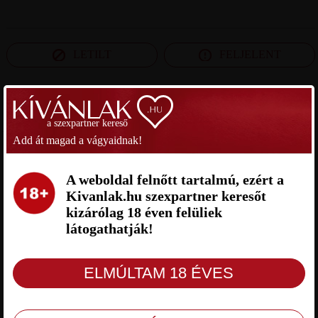
LETILT
FELJELENT
SZEXPARTNER PEST MEGYE
a szexpartner kereső
Add át magad a vágyaidnak!
MACI SZEXPARTNER PEST
VICUSKA SZEXPARTNER PEST
MEGYE
MEGYE
A weboldal felnőtt tartalmú, ezért a
Kivanlak.hu szexpartner keresőt
kizárólag 18 éven felüliek
látogathatják!