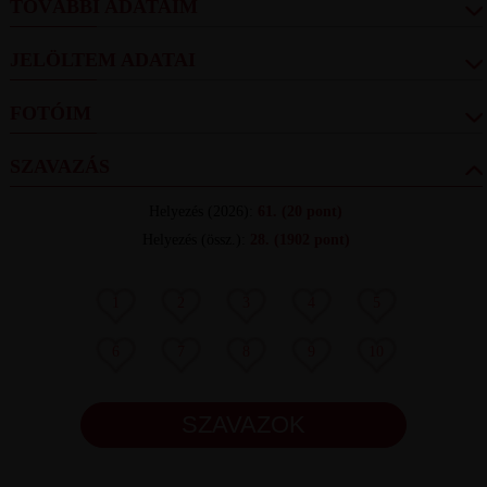
TOVÁBBI ADATAIM
JELÖLTEM ADATAI
FOTÓIM
SZAVAZÁS
Helyezés
(2026):
61.
(20 pont)
Helyezés (össz.)
:
28.
(1902 pont)
1
2
3
4
5
6
7
8
9
10