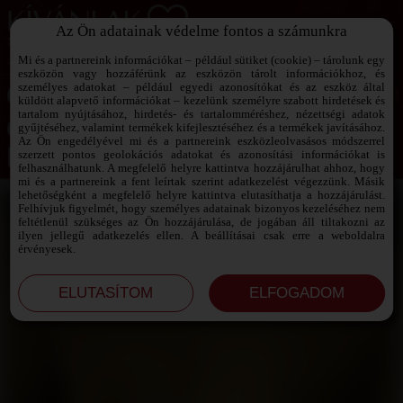
Az Ön adatainak védelme fontos a számunkra
SZEXPARTNER KERESŐ
Add át magad a vágyaidnak!
Mi és a partnereink információkat – például sütiket (cookie) – tárolunk egy
eszközön vagy hozzáférünk az eszközön tárolt információkhoz, és
személyes adatokat – például egyedi azonosítókat és az eszköz által
küldött alapvető információkat – kezelünk személyre szabott hirdetések és
tartalom nyújtásához, hirdetés- és tartalomméréshez, nézettségi adatok
Jelszó emlékeztető ›
gyűjtéséhez, valamint termékek kifejlesztéséhez és a termékek javításához.
Az Ön engedélyével mi és a partnereink eszközleolvasásos módszerrel
szerzett pontos geolokációs adatokat és azonosítási információkat is
Jegyezd meg az adataimat!
felhasználhatunk. A megfelelő helyre kattintva hozzájárulhat ahhoz, hogy
mi és a partnereink a fent leírtak szerint adatkezelést végezzünk. Másik
lehetőségként a megfelelő helyre kattintva elutasíthatja a hozzájárulást.
Felhívjuk figyelmét, hogy személyes adatainak bizonyos kezeléséhez nem
feltétlenül szükséges az Ön hozzájárulása, de jogában áll tiltakozni az
ilyen jellegű adatkezelés ellen. A beállításai csak erre a weboldalra
érvényesek.