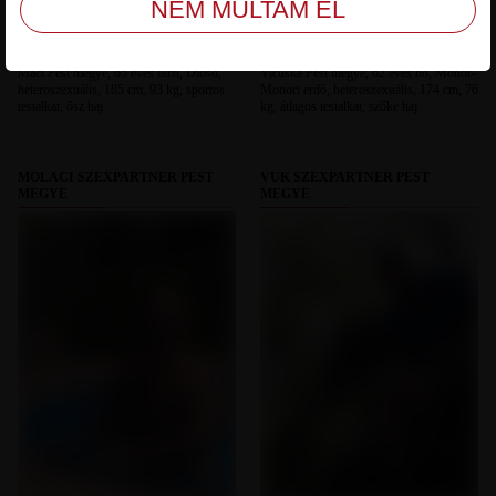
Maci Pest megye, 65 éves férfi, Diósd,
Vicuska Pest megye, 62 éves nő, Monor-
heteroszexuális, 185 cm, 93 kg, sportos
Monori erdő, heteroszexuális, 174 cm, 76
testalkat, ősz haj
kg, átlagos testalkat, szőke haj
MOLACI SZEXPARTNER PEST
VUK SZEXPARTNER PEST
MEGYE
MEGYE