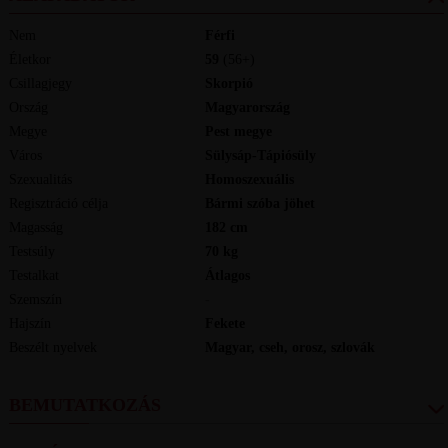
Nem
Férfi
Életkor
59
(56+)
Csillagjegy
Skorpió
Ország
Magyarország
Megye
Pest megye
Város
Sülysáp-Tápiósüly
Szexualitás
Homoszexuális
Regisztráció célja
Bármi szóba jöhet
Magasság
182
cm
Testsúly
70
kg
Testalkat
Átlagos
Szemszín
-
Hajszín
Fekete
Beszélt nyelvek
magyar, cseh, orosz, szlovák
BEMUTATKOZÁS