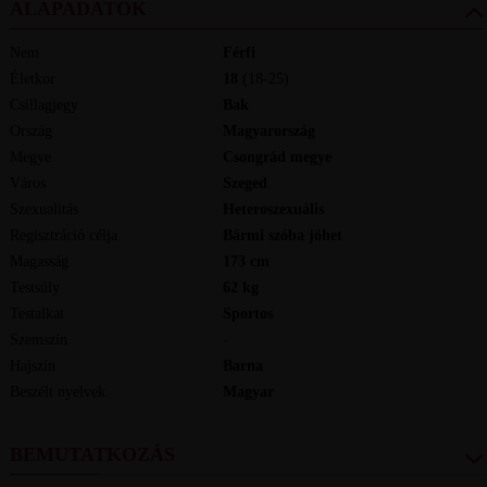
ALAPADATOK
Nem
Férfi
Életkor
18
(18-25)
Csillagjegy
Bak
Ország
Magyarország
Megye
Csongrád megye
Város
Szeged
Szexualitás
Heteroszexuális
Regisztráció célja
Bármi szóba jöhet
Magasság
173
cm
Testsúly
62
kg
Testalkat
Sportos
Szemszín
-
Hajszín
Barna
Beszélt nyelvek
magyar
BEMUTATKOZÁS