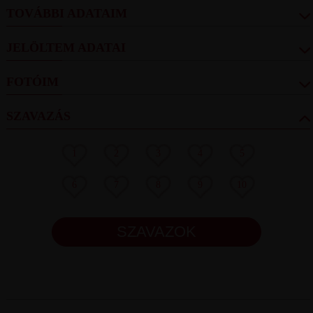
TOVÁBBI ADATAIM
JELÖLTEM ADATAI
FOTÓIM
SZAVAZÁS
1
2
3
4
5
6
7
8
9
10