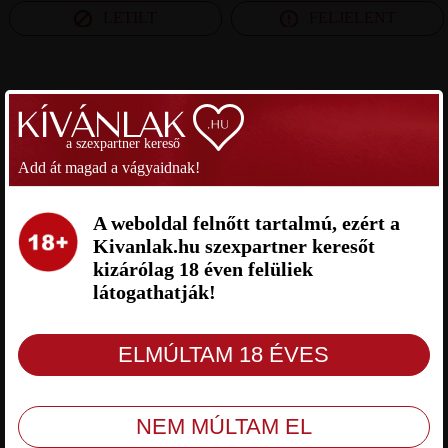
LETILT
FELJELENT
SZEXPARTNER CSONGRÁD MEGYE
a szexpartner kereső
VANDI SZEXPARTNER
ÁRON SZEXPARTNER
Add át magad a vágyaidnak!
CSONGRÁD MEGYE
CSONGRÁD MEGYE
A weboldal felnőtt tartalmú, ezért a
Kivanlak.hu szexpartner keresőt
kizárólag 18 éven felüliek
látogathatják!