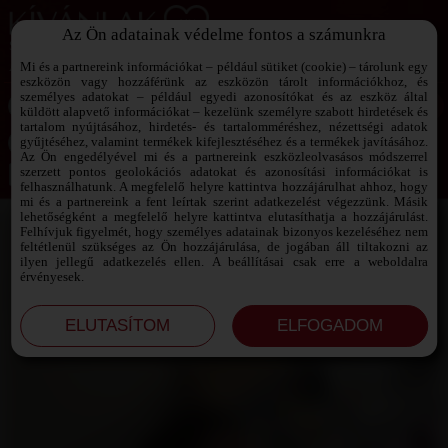
Az Ön adatainak védelme fontos a számunkra
SZEXPARTNER KERESŐ
Add át magad a vágyaidnak!
Mi és a partnereink információkat – például sütiket (cookie) – tárolunk egy
eszközön vagy hozzáférünk az eszközön tárolt információkhoz, és
személyes adatokat – például egyedi azonosítókat és az eszköz által
küldött alapvető információkat – kezelünk személyre szabott hirdetések és
tartalom nyújtásához, hirdetés- és tartalomméréshez, nézettségi adatok
Jelszó emlékeztető ›
gyűjtéséhez, valamint termékek kifejlesztéséhez és a termékek javításához.
Az Ön engedélyével mi és a partnereink eszközleolvasásos módszerrel
szerzett pontos geolokációs adatokat és azonosítási információkat is
Jegyezd meg az adataimat!
felhasználhatunk. A megfelelő helyre kattintva hozzájárulhat ahhoz, hogy
mi és a partnereink a fent leírtak szerint adatkezelést végezzünk. Másik
lehetőségként a megfelelő helyre kattintva elutasíthatja a hozzájárulást.
Felhívjuk figyelmét, hogy személyes adatainak bizonyos kezeléséhez nem
feltétlenül szükséges az Ön hozzájárulása, de jogában áll tiltakozni az
ilyen jellegű adatkezelés ellen. A beállításai csak erre a weboldalra
érvényesek.