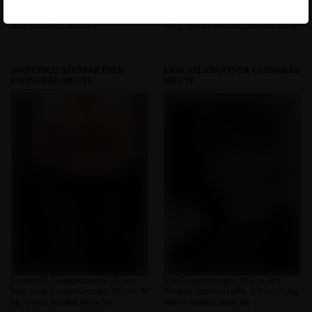
Vandi Csongrád megye, 20 éves nő,
Áron Csongrád megye, 20 éves férfi,
Makó, heteroszexuális, 158 cm, 62 kg,
Szeged-Tápé, heteroszexuális, 180 cm,
átlagos testalkat, barna haj
68 kg, sportos testalkat, szőkésbarna haj
DOMINIK25 SZEXPARTNER
ERIK SZEXPARTNER CSONGRÁD
CSONGRÁD MEGYE
MEGYE
Dominik25 Csongrád megye, 25 éves
Erik Csongrád megye, 18 éves férfi,
férfi, Szeged, heteroszexuális, 180 cm, 90
Bordány, heteroszexuális, 183 cm, 75 kg,
kg, sportos testalkat, barna haj
átlagos testalkat, barna haj