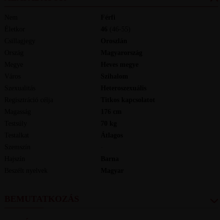
Nem
Férfi
Életkor
46
(46-55)
Csillagjegy
Oroszlán
Ország
Magyarország
Megye
Heves megye
Város
Szihalom
Szexualitás
Heteroszexuális
Regisztráció célja
Titkos kapcsolatot
Magasság
176
cm
Testsúly
70
kg
Testalkat
Átlagos
Szemszín
-
Hajszín
Barna
Beszélt nyelvek
magyar
BEMUTATKOZÁS