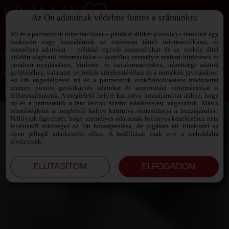
Az Ön adatainak védelme fontos a számunkra
SZEXPARTNER KERESŐ
Add át magad a vágyaidnak!
Mi és a partnereink információkat – például sütiket (cookie) – tárolunk egy
eszközön vagy hozzáférünk az eszközön tárolt információkhoz, és
személyes adatokat – például egyedi azonosítókat és az eszköz által
küldött alapvető információkat – kezelünk személyre szabott hirdetések és
tartalom nyújtásához, hirdetés- és tartalomméréshez, nézettségi adatok
Jelszó emlékeztető ›
gyűjtéséhez, valamint termékek kifejlesztéséhez és a termékek javításához.
Az Ön engedélyével mi és a partnereink eszközleolvasásos módszerrel
szerzett pontos geolokációs adatokat és azonosítási információkat is
Jegyezd meg az adataimat!
felhasználhatunk. A megfelelő helyre kattintva hozzájárulhat ahhoz, hogy
mi és a partnereink a fent leírtak szerint adatkezelést végezzünk. Másik
lehetőségként a megfelelő helyre kattintva elutasíthatja a hozzájárulást.
Felhívjuk figyelmét, hogy személyes adatainak bizonyos kezeléséhez nem
feltétlenül szükséges az Ön hozzájárulása, de jogában áll tiltakozni az
ilyen jellegű adatkezelés ellen. A beállításai csak erre a weboldalra
érvényesek.