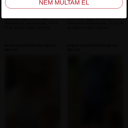
Ati Heves megye, 54 éves férfi,
Jucus Heves megye, 48 éves nő,
Mátraderecske, heteroszexuális, 174 cm,
Szilvásvárad, heteroszexuális, 165 cm, 80
83 kg, sportos testalkat, barna haj
kg, átlagos testalkat, szőke haj
KOALA SZEXPARTNER HEVES
FERI76 SZEXPARTNER HEVES
MEGYE
MEGYE