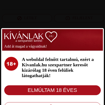
LETILT
FELJELENT
SZEXPARTNER HEVES MEGYE
a szexpartner kereső
Add át magad a vágyaidnak!
ATI SZEXPARTNER HEVES
JUCUS SZEXPARTNER HEVES
MEGYE
MEGYE
A weboldal felnőtt tartalmú, ezért a
Kivanlak.hu szexpartner keresőt
kizárólag 18 éven felüliek
látogathatják!