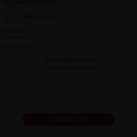
TOVÁBBI ADATAIM
JELÖLTEM ADATAI
FOTÓIM
SZAVAZÁS
Helyezés
(2026):
(10 pont)
Helyezés (össz.)
:
(10 pont)
1
2
3
4
5
6
7
8
9
10