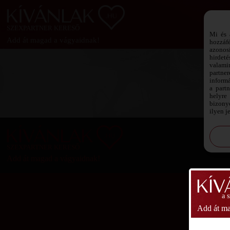
SZEXPARTNER KERESŐ
Mi és 
Add át magad a vágyaidnak!
hozzáf
azonos
hirdeté
valami
partne
informá
a part
helyre 
bizonyo
ilyen j
SZEXPARTNER KERESŐ
Add át magad a vágyaidnak!
a 
Add át ma