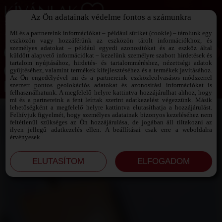
Az Ön adatainak védelme fontos a számunkra
SZEXPARTNER KERESŐ
Add át magad a vágyaidnak!
Mi és a partnereink információkat – például sütiket (cookie) – tárolunk egy
eszközön vagy hozzáférünk az eszközön tárolt információkhoz, és
személyes adatokat – például egyedi azonosítókat és az eszköz által
küldött alapvető információkat – kezelünk személyre szabott hirdetések és
tartalom nyújtásához, hirdetés- és tartalomméréshez, nézettségi adatok
Jelszó emlékeztető ›
gyűjtéséhez, valamint termékek kifejlesztéséhez és a termékek javításához.
Az Ön engedélyével mi és a partnereink eszközleolvasásos módszerrel
szerzett pontos geolokációs adatokat és azonosítási információkat is
Jegyezd meg az adataimat!
felhasználhatunk. A megfelelő helyre kattintva hozzájárulhat ahhoz, hogy
mi és a partnereink a fent leírtak szerint adatkezelést végezzünk. Másik
lehetőségként a megfelelő helyre kattintva elutasíthatja a hozzájárulást.
Felhívjuk figyelmét, hogy személyes adatainak bizonyos kezeléséhez nem
feltétlenül szükséges az Ön hozzájárulása, de jogában áll tiltakozni az
ilyen jellegű adatkezelés ellen. A beállításai csak erre a weboldalra
érvényesek.