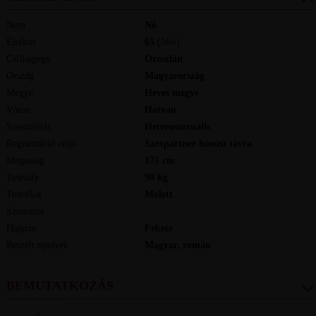
Nem
Nő
Életkor
65
(56+)
Csillagjegy
Oroszlán
Ország
Magyarország
Megye
Heves megye
Város
Hatvan
Szexualitás
Heteroszexuális
Regisztráció célja
Szexpartner hosszú távra
Magasság
171
cm
Testsúly
90
kg
Testalkat
Molett
Szemszín
-
Hajszín
Fekete
Beszélt nyelvek
magyar, román
BEMUTATKOZÁS