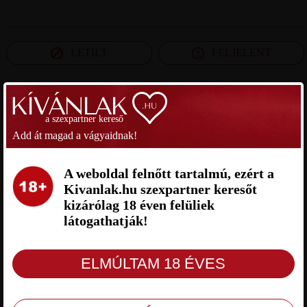
LETILT
FELJELENT
SZEXPARTNER HEVES MEGYE
a szexpartner kereső
Add át magad a vágyaidnak!
ÖCSI SZEXPARTNER HEVES
KAPITÁNY SZEXPARTNER
MEGYE
HEVES MEGYE
A weboldal felnőtt tartalmú, ezért a
Kivanlak.hu szexpartner keresőt
kizárólag 18 éven felüliek
látogathatják!