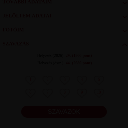
TOVÁBBI ADATAIM
JELÖLTEM ADATAI
FOTÓIM
SZAVAZÁS
Helyezés
(2026):
29.
(1800 pont)
Helyezés (össz.)
:
44.
(2680 pont)
1
2
3
4
5
6
7
8
9
10