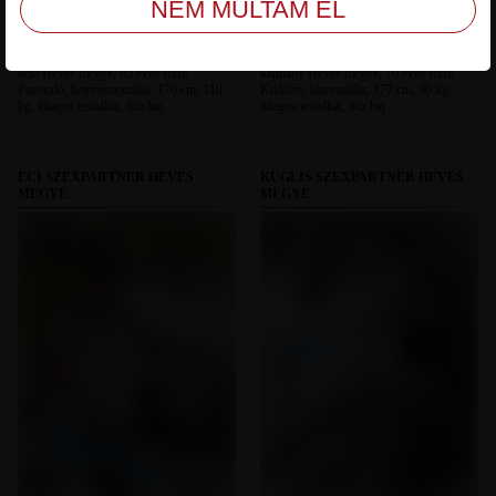
öcsi Heves megye, 65 éves férfi,
kapitány Heves megye, 70 éves férfi,
Poroszló, heteroszexuális, 176 cm, 118
Kisköre, biszexuális, 177 cm, 90 kg,
kg, átlagos testalkat, ősz haj
átlagos testalkat, ősz haj
ÉCI SZEXPARTNER HEVES
KUGLIS SZEXPARTNER HEVES
MEGYE
MEGYE