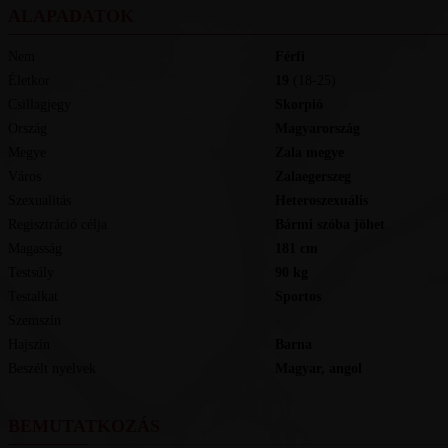
ALAPADATOK
Nem
Férfi
Életkor
19
(18-25)
Csillagjegy
Skorpió
Ország
Magyarország
Megye
Zala megye
Város
Zalaegerszeg
Szexualitás
Heteroszexuális
Regisztráció célja
Bármi szóba jöhet
Magasság
181
cm
Testsúly
90
kg
Testalkat
Sportos
Szemszín
-
Hajszín
Barna
Beszélt nyelvek
magyar, angol
BEMUTATKOZÁS