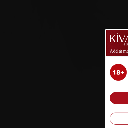
a 
Add át ma