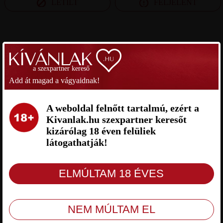
LETILT
FELJELENT
SZEXPARTNER TOLNA MEGYE
a szexpartner kereső
SRÁCZ SZEXPARTNER TOLNA
FERENC 43 SZEXPARTNER
MEGYE
TOLNA MEGYE
Add át magad a vágyaidnak!
A weboldal felnőtt tartalmú, ezért a
Kivanlak.hu szexpartner keresőt
kizárólag 18 éven felüliek
látogathatják!
Srácz Tolna megye, 40 éves férfi, Paks,
Ferenc 43 Tolna megye, 45 éves férfi,