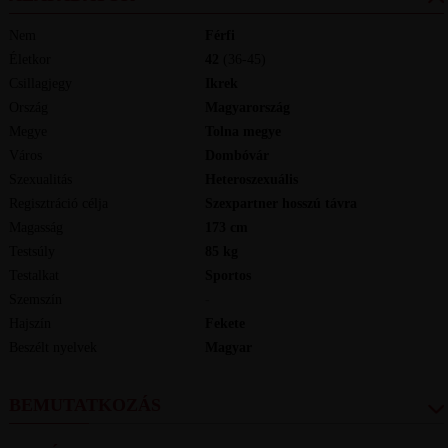
Nem
Férfi
Életkor
42
(36-45)
Csillagjegy
Ikrek
Ország
Magyarország
Megye
Tolna megye
Város
Dombóvár
Szexualitás
Heteroszexuális
Regisztráció célja
Szexpartner hosszú távra
Magasság
173
cm
Testsúly
85
kg
Testalkat
Sportos
Szemszín
-
Hajszín
Fekete
Beszélt nyelvek
magyar
BEMUTATKOZÁS