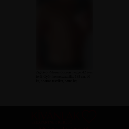
Zig Győr-Moson-Sopron megye, 42 éves
férfi, Győr, heteroszexuális, 188 cm, 90
kg, sportos testalkat, barna haj
SZEXPARTNER KERESŐ
Add át magad a vágyaidnak!