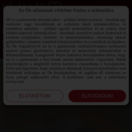
Az Ön adatainak védelme fontos a számunkra
SZEXPARTNER KERESŐ
Add át magad a vágyaidnak!
Mi és a partnereink információkat – például sütiket (cookie) – tárolunk egy
eszközön vagy hozzáférünk az eszközön tárolt információkhoz, és
személyes adatokat – például egyedi azonosítókat és az eszköz által
küldött alapvető információkat – kezelünk személyre szabott hirdetések és
tartalom nyújtásához, hirdetés- és tartalomméréshez, nézettségi adatok
Jelszó emlékeztető ›
gyűjtéséhez, valamint termékek kifejlesztéséhez és a termékek javításához.
Az Ön engedélyével mi és a partnereink eszközleolvasásos módszerrel
szerzett pontos geolokációs adatokat és azonosítási információkat is
Jegyezd meg az adataimat!
felhasználhatunk. A megfelelő helyre kattintva hozzájárulhat ahhoz, hogy
mi és a partnereink a fent leírtak szerint adatkezelést végezzünk. Másik
lehetőségként a megfelelő helyre kattintva elutasíthatja a hozzájárulást.
Felhívjuk figyelmét, hogy személyes adatainak bizonyos kezeléséhez nem
feltétlenül szükséges az Ön hozzájárulása, de jogában áll tiltakozni az
ilyen jellegű adatkezelés ellen. A beállításai csak erre a weboldalra
érvényesek.