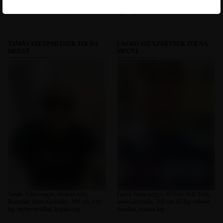
heteroszexuális, 178 cm, 80 kg, átlagos
Szekszárd, heteroszexuális, 184 cm, 98
testalkat, szőkésbarna haj
kg, átlagos testalkat, barna haj
TAMÁS SZEXPARTNER TOLNA
LACKÓ SZEXPARTNER TOLNA
MEGYE
MEGYE
Tamás Tolna megye, 44 éves férfi,
Lackó Tolna megye, 43 éves férfi, Kéty,
Bonyhád, heteroszexuális, 180 cm, 110
heteroszexuális, 168 cm, 65 kg, vékony
kg, molett testalkat, kopasz haj
testalkat, kopasz haj