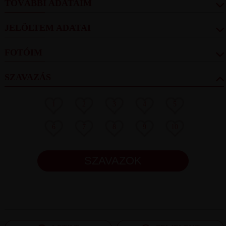
TOVÁBBI ADATAIM
JELÖLTEM ADATAI
FOTÓIM
SZAVAZÁS
1
2
3
4
5
6
7
8
9
10