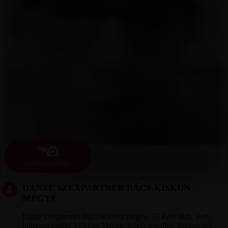
FOTÓ KÜLDÉSE
DANTE SZEXPARTNER BÁCS-KISKUN
MEGYE
Dante szexpartner Bács-Kiskun megye, 37 éves férfi, Solt,
homoszexuális, 175 cm, 110 kg, kövér testalkat, kopasz haj