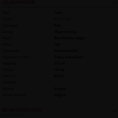
ALAPADATOK
Nem
Férfi
Életkor
37
(36-45)
Csillagjegy
Rák
Ország
Magyarország
Megye
Bács-Kiskun megye
Város
Solt
Szexualitás
Homoszexuális
Regisztráció célja
Titkos kapcsolatot
Magasság
175
cm
Testsúly
110
kg
Testalkat
Kövér
Szemszín
-
Hajszín
Kopasz
Beszélt nyelvek
magyar
BEMUTATKOZÁS