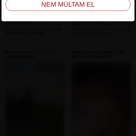
Sylvi Bács-Kiskun megye, 42 éves nő,
Sanya Bács-Kiskun megye, 41 éves férfi,
Soltvadkert, biszexuális, 168 cm, 56 kg,
Kalocsa, heteroszexuális, 173 cm, 68 kg,
sportos testalkat, fekete haj
sportos testalkat, kopasz haj
FECOO SZEXPARTNER BÁCS-
KABALAPASI SZEXPARTNER
KISKUN MEGYE
BÁCS-KISKUN MEGYE