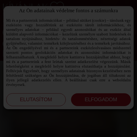
Az Ön adatainak védelme fontos a számunkra
SZEXPARTNER KERESŐ
Add át magad a vágyaidnak!
Mi és a partnereink információkat – például sütiket (cookie) – tárolunk egy
eszközön vagy hozzáférünk az eszközön tárolt információkhoz, és
személyes adatokat – például egyedi azonosítókat és az eszköz által
küldött alapvető információkat – kezelünk személyre szabott hirdetések és
tartalom nyújtásához, hirdetés- és tartalomméréshez, nézettségi adatok
Jelszó emlékeztető ›
gyűjtéséhez, valamint termékek kifejlesztéséhez és a termékek javításához.
Az Ön engedélyével mi és a partnereink eszközleolvasásos módszerrel
szerzett pontos geolokációs adatokat és azonosítási információkat is
Jegyezd meg az adataimat!
felhasználhatunk. A megfelelő helyre kattintva hozzájárulhat ahhoz, hogy
mi és a partnereink a fent leírtak szerint adatkezelést végezzünk. Másik
lehetőségként a megfelelő helyre kattintva elutasíthatja a hozzájárulást.
Felhívjuk figyelmét, hogy személyes adatainak bizonyos kezeléséhez nem
feltétlenül szükséges az Ön hozzájárulása, de jogában áll tiltakozni az
ilyen jellegű adatkezelés ellen. A beállításai csak erre a weboldalra
érvényesek.