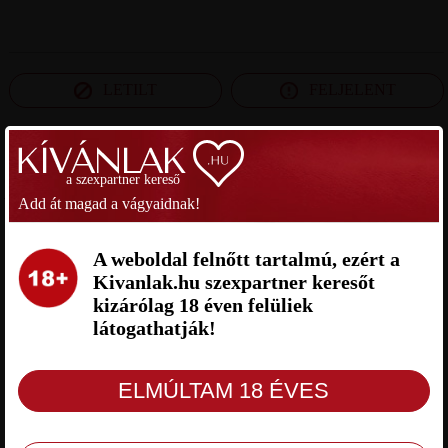
LETILT
FELJELENT
SZEXPARTNER BÁCS-KISKUN MEGYE
a szexpartner kereső
Add át magad a vágyaidnak!
SYLVI SZEXPARTNER BÁCS-
SANYA SZEXPARTNER BÁCS-
KISKUN MEGYE
KISKUN MEGYE
A weboldal felnőtt tartalmú, ezért a
Kivanlak.hu szexpartner keresőt
kizárólag 18 éven felüliek
látogathatják!