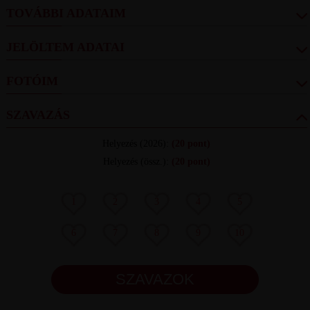
TOVÁBBI ADATAIM
JELÖLTEM ADATAI
FOTÓIM
SZAVAZÁS
Helyezés
(2026):
(20 pont)
Helyezés (össz.)
:
(20 pont)
1
2
3
4
5
6
7
8
9
10