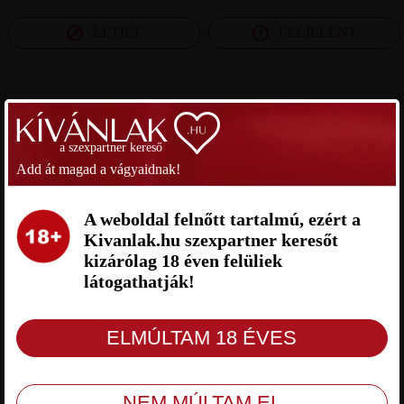
LETILT
FELJELENT
SZEXPARTNER SZABOLCS-SZATMÁR-BEREG
MEGYE
a szexpartner kereső
Add át magad a vágyaidnak!
KANDUR SZEXPARTNER
TOMMY01 SZEXPARTNER
SZABOLCS-SZATMÁR-BEREG
SZABOLCS-SZATMÁR-BEREG
MEGYE
MEGYE
A weboldal felnőtt tartalmú, ezért a
Kivanlak.hu szexpartner keresőt
kizárólag 18 éven felüliek
látogathatják!