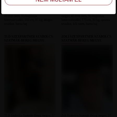
Kandur Szabolcs-Szatmár-Bereg megye,
tommy01 Szabolcs-Szatmár-Bereg
43 éves férfi, Nyíregyháza,
megye, 45 éves férfi, Nyíregyháza,
heteroszexuális, 183 cm, 85 kg, átlagos
heteroszexuális, 175 cm, 80 kg, sportos
testalkat, barna haj
testalkat, kék szem, barna haj
TLD SZEXPARTNER SZABOLCS-
ZOLI SZEXPARTNER SZABOLCS-
SZATMÁR-BEREG MEGYE
SZATMÁR-BEREG MEGYE
TLD Szabolcs-Szatmár-Bereg megye, 37
Zoli Szabolcs-Szatmár-Bereg megye, 37