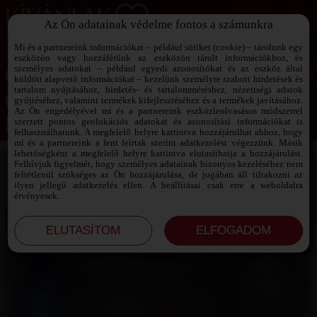
Az Ön adatainak védelme fontos a számunkra
SZEXPARTNER KERESŐ
Add át magad a vágyaidnak!
Mi és a partnereink információkat – például sütiket (cookie) – tárolunk egy
eszközön vagy hozzáférünk az eszközön tárolt információkhoz, és
személyes adatokat – például egyedi azonosítókat és az eszköz által
küldött alapvető információkat – kezelünk személyre szabott hirdetések és
tartalom nyújtásához, hirdetés- és tartalomméréshez, nézettségi adatok
Jelszó emlékeztető ›
gyűjtéséhez, valamint termékek kifejlesztéséhez és a termékek javításához.
Az Ön engedélyével mi és a partnereink eszközleolvasásos módszerrel
szerzett pontos geolokációs adatokat és azonosítási információkat is
Jegyezd meg az adataimat!
felhasználhatunk. A megfelelő helyre kattintva hozzájárulhat ahhoz, hogy
mi és a partnereink a fent leírtak szerint adatkezelést végezzünk. Másik
lehetőségként a megfelelő helyre kattintva elutasíthatja a hozzájárulást.
Felhívjuk figyelmét, hogy személyes adatainak bizonyos kezeléséhez nem
feltétlenül szükséges az Ön hozzájárulása, de jogában áll tiltakozni az
ilyen jellegű adatkezelés ellen. A beállításai csak erre a weboldalra
érvényesek.