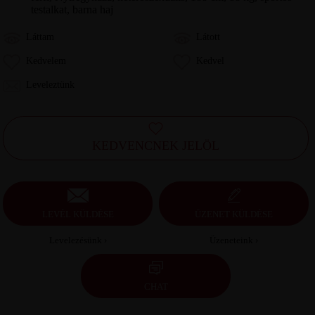
testalkat, barna haj
Láttam
Látott
Kedvelem
Kedvel
Leveleztünk
KEDVENCNEK JELÖL
LEVÉL KÜLDÉSE
ÜZENET KÜLDÉSE
Levelezésünk ›
Üzeneteink ›
CHAT