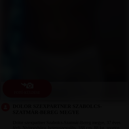
FOTÓ KÜLDÉSE
DOLOR SZEXPARTNER SZABOLCS-
SZATMÁR-BEREG MEGYE
Dolor szexpartner Szabolcs-Szatmár-Bereg megye, 37 éves
férfi, Nyíregyháza, heteroszexuális, 188 cm, 88 kg, sportos