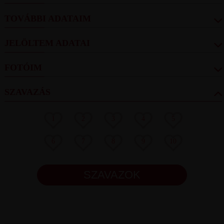
TOVÁBBI ADATAIM
JELÖLTEM ADATAI
FOTÓIM
SZAVAZÁS
1
2
3
4
5
6
7
8
9
10