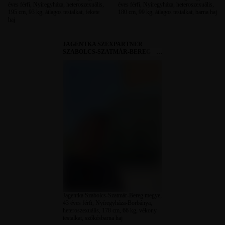
éves férfi, Nyíregyháza, heteroszexuális,
éves férfi, Nyíregyháza, heteroszexuális,
195 cm, 93 kg, átlagos testalkat, fekete
180 cm, 99 kg, átlagos testalkat, barna haj
haj
JAGENTKA SZEXPARTNER
SZABOLCS-SZATMÁR-BEREG
MEGYE
Jagentka Szabolcs-Szatmár-Bereg megye,
43 éves férfi, Nyíregyháza-Borbánya,
heteroszexuális, 178 cm, 66 kg, vékony
testalkat, szőkésbarna haj