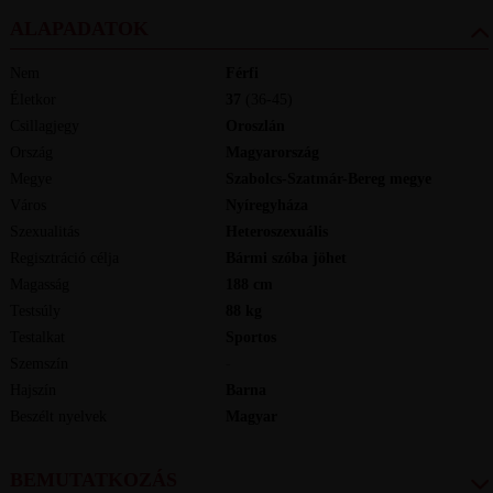
ALAPADATOK
Nem
Férfi
Életkor
37
(36-45)
Csillagjegy
Oroszlán
Ország
Magyarország
Megye
Szabolcs-Szatmár-Bereg megye
Város
Nyíregyháza
Szexualitás
Heteroszexuális
Regisztráció célja
Bármi szóba jöhet
Magasság
188
cm
Testsúly
88
kg
Testalkat
Sportos
Szemszín
-
Hajszín
Barna
Beszélt nyelvek
magyar
BEMUTATKOZÁS