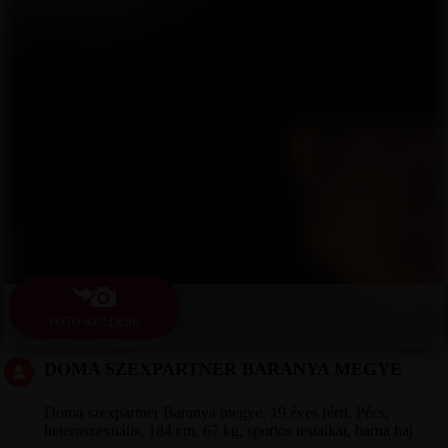
FOTÓ KÜLDÉSE
DOMA SZEXPARTNER BARANYA MEGYE
Doma szexpartner Baranya megye, 19 éves férfi, Pécs,
heteroszexuális, 184 cm, 67 kg, sportos testalkat, barna haj