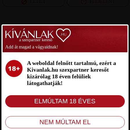
LETILT
FELJELENT
SZEXPARTNER BARANYA MEGYE
a szexpartner kereső
BARANYAIGYEREK
MÁTÉ SZEXPARTNER BARANYA
SZEXPARTNER BARANYA
MEGYE
Add át magad a vágyaidnak!
MEGYE
A weboldal felnőtt tartalmú, ezért a
Kivanlak.hu szexpartner keresőt
kizárólag 18 éven felüliek
látogathatják!
Baranyaigyerek Baranya megye, 22 éves
Máté Baranya megye, 21 éves férfi, Pécs,