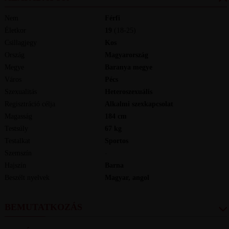
Nem
Férfi
Életkor
19
(18-25)
Csillagjegy
Kos
Ország
Magyarország
Megye
Baranya megye
Város
Pécs
Szexualitás
Heteroszexuális
Regisztráció célja
Alkalmi szexkapcsolat
Magasság
184
cm
Testsúly
67
kg
Testalkat
Sportos
Szemszín
-
Hajszín
Barna
Beszélt nyelvek
magyar, angol
BEMUTATKOZÁS