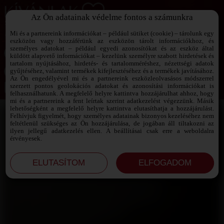
Az Ön adatainak védelme fontos a számunkra
SZEXPARTNER KERESŐ
Add át magad a vágyaidnak!
Mi és a partnereink információkat – például sütiket (cookie) – tárolunk egy
eszközön vagy hozzáférünk az eszközön tárolt információkhoz, és
személyes adatokat – például egyedi azonosítókat és az eszköz által
küldött alapvető információkat – kezelünk személyre szabott hirdetések és
tartalom nyújtásához, hirdetés- és tartalomméréshez, nézettségi adatok
Jelszó emlékeztető ›
gyűjtéséhez, valamint termékek kifejlesztéséhez és a termékek javításához.
Az Ön engedélyével mi és a partnereink eszközleolvasásos módszerrel
szerzett pontos geolokációs adatokat és azonosítási információkat is
Jegyezd meg az adataimat!
felhasználhatunk. A megfelelő helyre kattintva hozzájárulhat ahhoz, hogy
mi és a partnereink a fent leírtak szerint adatkezelést végezzünk. Másik
lehetőségként a megfelelő helyre kattintva elutasíthatja a hozzájárulást.
Felhívjuk figyelmét, hogy személyes adatainak bizonyos kezeléséhez nem
feltétlenül szükséges az Ön hozzájárulása, de jogában áll tiltakozni az
ilyen jellegű adatkezelés ellen. A beállításai csak erre a weboldalra
érvényesek.