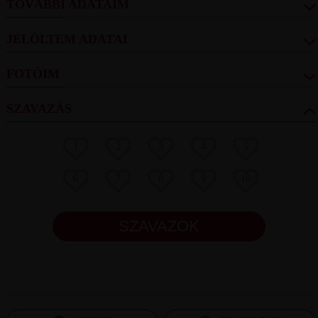
TOVÁBBI ADATAIM
JELÖLTEM ADATAI
FOTÓIM
SZAVAZÁS
1
2
3
4
5
6
7
8
9
10