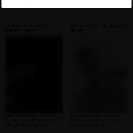
férfi, Királyegyháza, heteroszexuális, 188
heteroszexuális, 182 cm, 87 kg, átlagos
cm, 63 kg, átlagos testalkat, barna haj
testalkat, barna haj
STEINER SZEXPARTNER
SANYI SZEXPARTNER BARANYA
BARANYA MEGYE
MEGYE
Steiner Baranya megye, 20 éves férfi,
Sanyi Baranya megye, 19 éves férfi,
Pécs, heteroszexuális, 167 cm, 42 kg,
Pécs, heteroszexuális, 185 cm, 93 kg,
vékony testalkat, barna haj
átlagos testalkat, barna haj