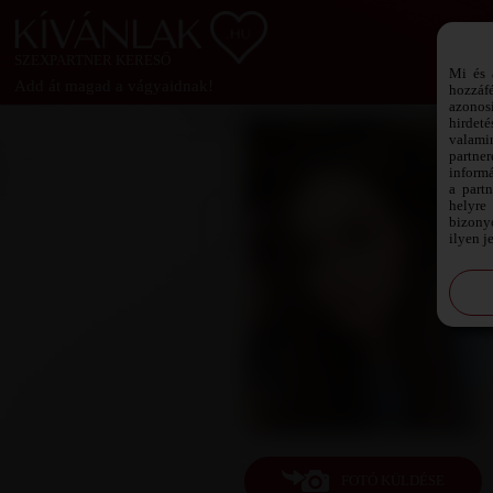
SZEXPARTNER KERESŐ
Mi és 
Add át magad a vágyaidnak!
hozzáf
azonos
hirdeté
valami
partne
informá
a part
helyre 
bizonyo
ilyen j
FOTÓ KÜLDÉSE