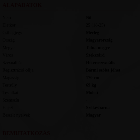
ALAPADATOK
Nem
Nő
Életkor
25
(18-25)
Csillagjegy
Mérleg
Ország
Magyarország
Megye
Tolna megye
Város
Szekszárd
Szexualitás
Heteroszexuális
Regisztráció célja
Bármi szóba jöhet
Magasság
170
cm
Testsúly
69
kg
Testalkat
Molett
Szemszín
-
Hajszín
Szőkésbarna
Beszélt nyelvek
magyar
BEMUTATKOZÁS