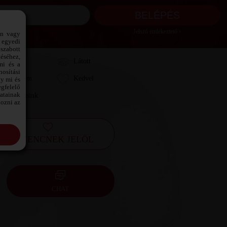
Jelszó emlékeztető ›
ön vagy
 egyedi
szabott
téséhez,
Láttam
Látott
mi és a
osítási
Kedvelem
Kedvel
gy mi és
gfelelő
datainak
Leveleztünk
kozni az
KEDVENCNEK JELÖL
CHAT