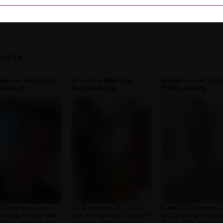
LETILT
EGYE
NIK SZEXPARTNER
ZETI SZEXPARTNER
MARKUS13 SZEXPA
A MEGYE
TOLNA MEGYE
TOLNA MEGYE
 Tolna megye, 24 éves
Zeti Tolna megye, 20 éves férfi,
Markus13 Tolna megye, 2
Dombóvár, heteroszexuális,
Paks, heteroszexuális, 184 cm, 80
férfi, Dombóvár, heterosze
73 kg, átlagos testalkat,
kg, sportos testalkat, barna haj
187 cm, 83 kg, sportos tes