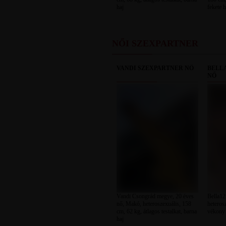
haj
fekete h
NŐI SZEXPARTNER
VANDI SZEXPARTNER NŐ
BELL
NŐ
Vandi Csongrád megye, 20 éves
Bella12
nő, Makó, heteroszexuális, 158
heteros
cm, 62 kg, átlagos testalkat, barna
vékony 
haj