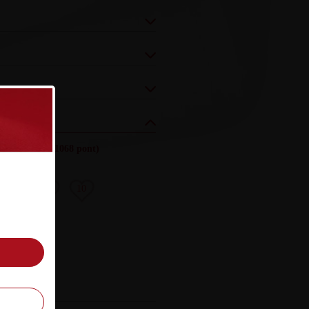
ezés (össz.)
:
(1068 pont)
8
9
10