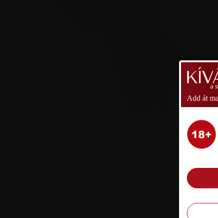
a 
Add át ma