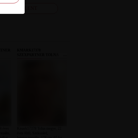
FELJELENT
RTNER
KMARK17378
SZEXPARTNER TOLNA
MEGYE
4 éves
Kmark17378 Tolna megye, 22
xuális,
éves férfi, Szekszárd,
talkat,
heteroszexuális, 178 cm, 65 kg,