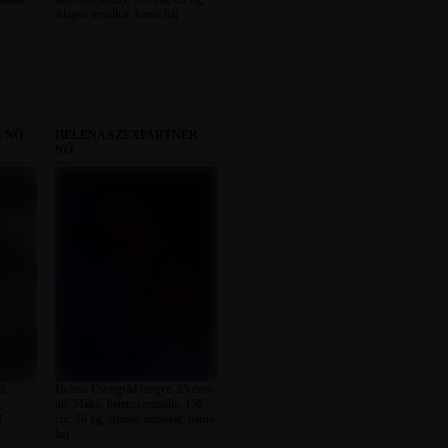
átlagos testalkat, barna haj
 NŐ
HELENA SZEXPARTNER
NŐ
ő,
Helena Csongrád megye, 25 éves
,
nő, Makó, heteroszexuális, 158
j
cm, 56 kg, átlagos testalkat, barna
haj