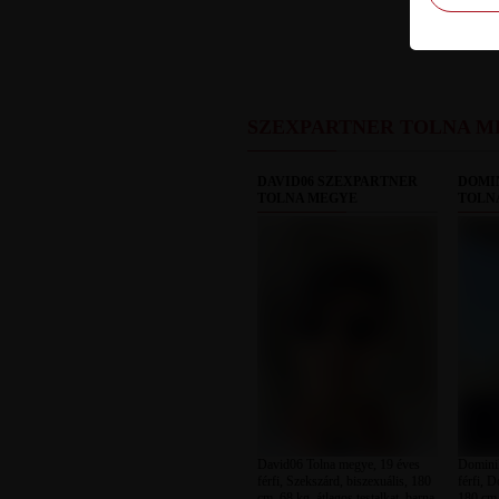
SZEXPARTNER TOLNA M
DAVID06 SZEXPARTNER
DOMI
TOLNA MEGYE
TOLN
David06 Tolna megye, 19 éves
Dominik
férfi, Szekszárd, biszexuális, 180
férfi, 
cm, 68 kg, átlagos testalkat, barna
180 cm, 