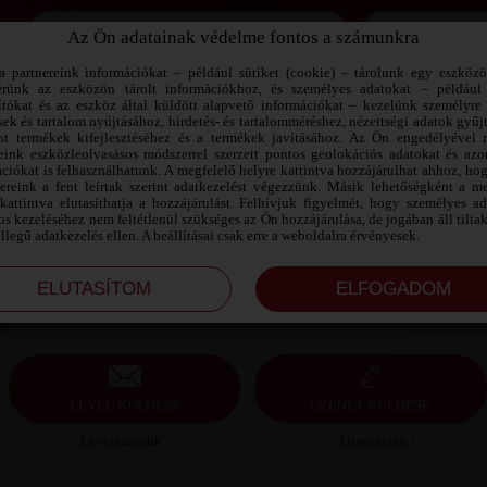
Az Ön adatainak védelme fontos a számunkra
Jegyezd meg az adataimat!
a partnereink információkat – például sütiket (cookie) – tárolunk egy eszköz
érünk az eszközön tárolt információkhoz, és személyes adatokat – például
ítókat és az eszköz által küldött alapvető információkat – kezelünk személyre 
sek és tartalom nyújtásához, hirdetés- és tartalomméréshez, nézettségi adatok gyűj
DZSENIFER SZEXPARTNER TOLNA
nt termékek kifejlesztéséhez és a termékek javításához. Az Ön engedélyével 
MEGYE
reink eszközleolvasásos módszerrel szerzett pontos geolokációs adatokat és azon
ciókat is felhasználhatunk. A megfelelő helyre kattintva hozzájárulhat ahhoz, ho
nereink a fent leírtak szerint adatkezelést végezzünk. Másik lehetőségként a me
Dzsenifer szexpartner Tolna megye, 25 éves nő,
kattintva elutasíthatja a hozzájárulást. Felhívjuk figyelmét, hogy személyes a
Szekszárd, heteroszexuális, 170 cm, 69 kg, molett
s kezeléséhez nem feltétlenül szükséges az Ön hozzájárulása, de jogában áll tilta
testalkat, szőkésbarna haj
ellegű adatkezelés ellen. A beállításai csak erre a weboldalra érvényesek.
LEVÉL KÜLDÉSE
ÜZENET KÜLDÉSE
Levelezésünk ›
Üzeneteink ›