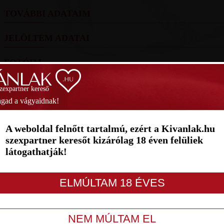
TOVÁBBI ADATAIM
JELÖLTEM ADATAI
FOTÓIM
SZAVAZÁS
szexpartner kereső
gad a vágyaidnak!
Helyezés
(2026):
(259 pont)
Hely
A weboldal felnőtt tartalmú, ezért a Kivanlak.hu
1
2
3
4
5
6
7
szexpartner keresőt kizárólag 18 éven felüliek
látogathatják!