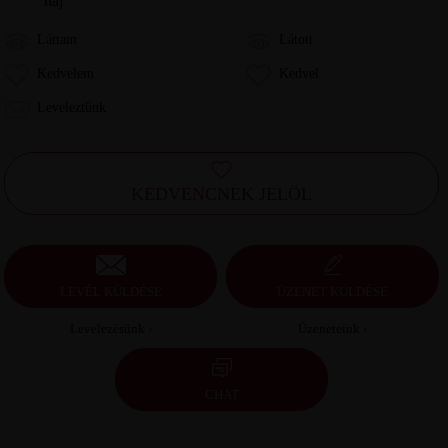
haj
Láttam
Látott
Kedvelem
Kedvel
Leveleztünk
KEDVENCNEK JELÖL
LEVÉL KÜLDÉSE
ÜZENET KÜLDÉSE
Levelezésünk ›
Üzeneteink ›
CHAT