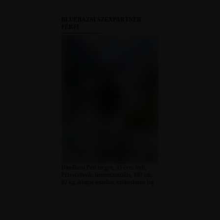
BLUEBAZSI SZEXPARTNER
FÉRFI
BlueBazsi Pest megye, 33 éves férfi,
Pilisvörösvár, heteroszexuális, 193 cm,
82 kg, átlagos testalkat, szőkésbarna haj