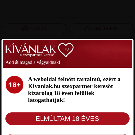
LETILT
FELJELENT
SZEXPARTNER BUDAPEST
a szexpartner kereső
Add át magad a vágyaidnak!
BENCE SZEXPARTNER
CROSS-D_91 SZEXPARTNER
BUDAPEST
BUDAPEST
A weboldal felnőtt tartalmú, ezért a
Kivanlak.hu szexpartner keresőt
kizárólag 18 éven felüliek
látogathatják!