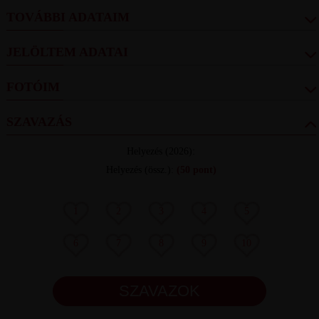
TOVÁBBI ADATAIM
JELÖLTEM ADATAI
FOTÓIM
SZAVAZÁS
Helyezés
(2026):
Helyezés (össz.)
:
(50 pont)
1
2
3
4
5
6
7
8
9
10