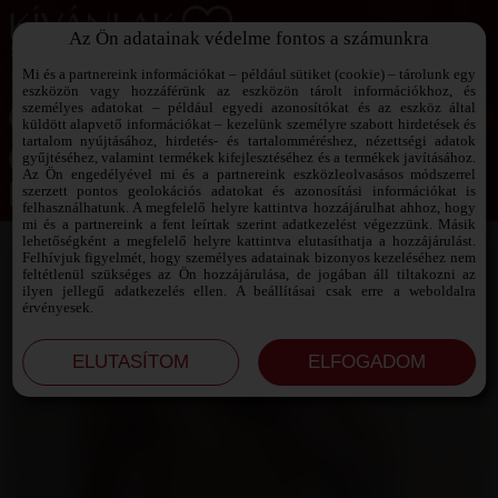
Az Ön adatainak védelme fontos a számunkra
SZEXPARTNER KERESŐ
Add át magad a vágyaidnak!
Mi és a partnereink információkat – például sütiket (cookie) – tárolunk egy
eszközön vagy hozzáférünk az eszközön tárolt információkhoz, és
személyes adatokat – például egyedi azonosítókat és az eszköz által
küldött alapvető információkat – kezelünk személyre szabott hirdetések és
tartalom nyújtásához, hirdetés- és tartalomméréshez, nézettségi adatok
Jelszó emlékeztető ›
gyűjtéséhez, valamint termékek kifejlesztéséhez és a termékek javításához.
Az Ön engedélyével mi és a partnereink eszközleolvasásos módszerrel
szerzett pontos geolokációs adatokat és azonosítási információkat is
Jegyezd meg az adataimat!
felhasználhatunk. A megfelelő helyre kattintva hozzájárulhat ahhoz, hogy
mi és a partnereink a fent leírtak szerint adatkezelést végezzünk. Másik
lehetőségként a megfelelő helyre kattintva elutasíthatja a hozzájárulást.
Felhívjuk figyelmét, hogy személyes adatainak bizonyos kezeléséhez nem
feltétlenül szükséges az Ön hozzájárulása, de jogában áll tiltakozni az
ilyen jellegű adatkezelés ellen. A beállításai csak erre a weboldalra
érvényesek.