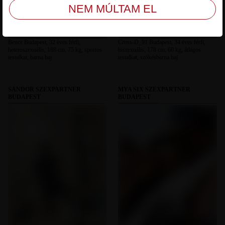
Bence Budapest, 32 éves férfi,
Cross-D_91 Budapest, 34 éves férfi,
heteroszexuális, 188 cm, 75 kg, sportos
biszexuális, 178 cm, 60 kg, átlagos
testalkat, barna haj
testalkat, szőkésbarna haj
SÁNDOR SZEXPARTNER
MYA SIX SZEXPARTNER
BUDAPEST
BUDAPEST