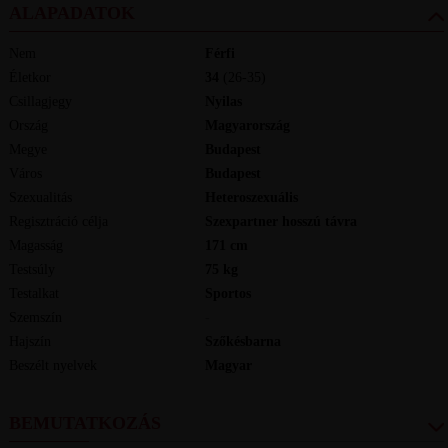
ALAPADATOK
Nem
Férfi
Életkor
34
(26-35)
Csillagjegy
Nyilas
Ország
Magyarország
Megye
Budapest
Város
Budapest
Szexualitás
Heteroszexuális
Regisztráció célja
Szexpartner hosszú távra
Magasság
171
cm
Testsúly
75
kg
Testalkat
Sportos
Szemszín
-
Hajszín
Szőkésbarna
Beszélt nyelvek
magyar
BEMUTATKOZÁS