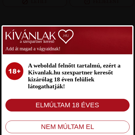
LETILT
FELJELENT
SZEXPARTNER BUDAPEST
a szexpartner kereső
RICSI SZEXPARTNER BUDAPEST
ÉLETREVALÓ SZEXPARTNER
BUDAPEST
Add át magad a vágyaidnak!
A weboldal felnőtt tartalmú, ezért a
Kivanlak.hu szexpartner keresőt
kizárólag 18 éven felüliek
látogathatják!
Ricsi Budapest, 61 éves férfi,
Életrevaló Budapest, 57 éves férfi,