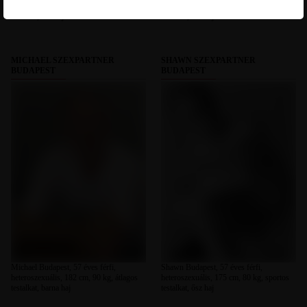
heteroszexuális, 175 cm, 90 kg, átlagos
heteroszexuális, 184 cm, 94 kg, sportos
testalkat, ősz haj
testalkat, ősz haj
MICHAEL SZEXPARTNER
SHAWN SZEXPARTNER
BUDAPEST
BUDAPEST
Michael Budapest, 57 éves férfi,
Shawn Budapest, 57 éves férfi,
heteroszexuális, 182 cm, 90 kg, átlagos
heteroszexuális, 175 cm, 80 kg, sportos
testalkat, barna haj
testalkat, ősz haj