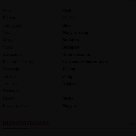
Nem
Férfi
Életkor
63
(56+)
Csillagjegy
Bika
Ország
Magyarország
Megye
Budapest
Város
Budapest
Szexualitás
Heteroszexuális
Regisztráció célja
Szexpartner hosszú távra
Magasság
165
cm
Testsúly
58
kg
Testalkat
Átlagos
Szemszín
-
Hajszín
Barna
Beszélt nyelvek
magyar
BEMUTATKOZÁS