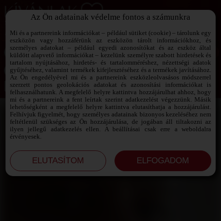
Az Ön adatainak védelme fontos a számunkra
SZEXPARTNER KERESŐ
Add át magad a vágyaidnak!
Mi és a partnereink információkat – például sütiket (cookie) – tárolunk egy
eszközön vagy hozzáférünk az eszközön tárolt információkhoz, és
személyes adatokat – például egyedi azonosítókat és az eszköz által
küldött alapvető információkat – kezelünk személyre szabott hirdetések és
tartalom nyújtásához, hirdetés- és tartalomméréshez, nézettségi adatok
Jelszó emlékeztető ›
gyűjtéséhez, valamint termékek kifejlesztéséhez és a termékek javításához.
Az Ön engedélyével mi és a partnereink eszközleolvasásos módszerrel
szerzett pontos geolokációs adatokat és azonosítási információkat is
Jegyezd meg az adataimat!
felhasználhatunk. A megfelelő helyre kattintva hozzájárulhat ahhoz, hogy
mi és a partnereink a fent leírtak szerint adatkezelést végezzünk. Másik
lehetőségként a megfelelő helyre kattintva elutasíthatja a hozzájárulást.
Felhívjuk figyelmét, hogy személyes adatainak bizonyos kezeléséhez nem
feltétlenül szükséges az Ön hozzájárulása, de jogában áll tiltakozni az
ilyen jellegű adatkezelés ellen. A beállításai csak erre a weboldalra
érvényesek.