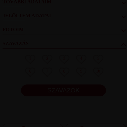
TOVÁBBI ADATAIM
JELÖLTEM ADATAI
FOTÓIM
SZAVAZÁS
1
2
3
4
5
6
7
8
9
10