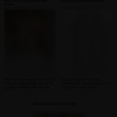
NAGYKIFLI SZEXPARTNER
SASA SZEXPARTNER FÉRFI
FÉRFI
Nagykifli Veszprém megye, 58 éves férfi,
sasa Fejér megye, 65 éves férfi,
Veszprém, heteroszexuális, 187 cm, 84
Székesfehérvár, heteroszexuális, 175 cm,
kg, átlagos testalkat, szőkésbarna haj
110 kg, barna szem, ősz haj
ZOLI6 SZEXPARTNER FÉRFI