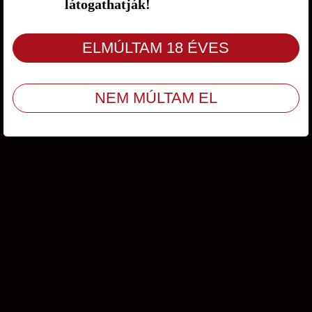
látogathatják!
Ügyfélszolgálat
/
ÁSZF
/
Adatvédelem
© Copyright 2009 - 2026 Amity Kft. Minden jog fenntartva