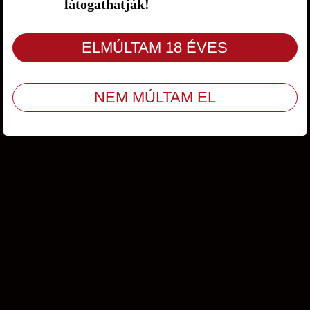
látogathatják!
Ügyfélszolgálat
/
ÁSZF
/
Adatvédelem
© Copyright 2009 - 2026 Amity Kft. Minden jog fenntartva