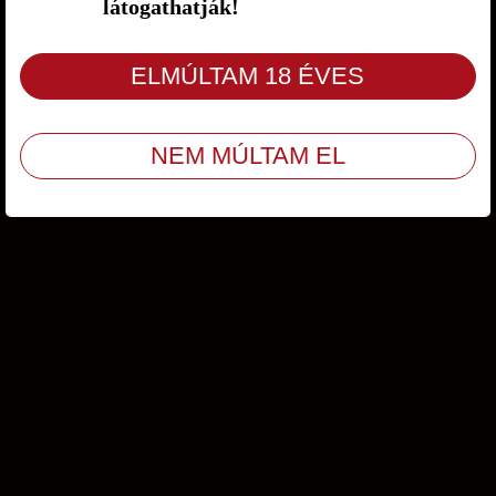
látogathatják!
Ügyfélszolgálat
/
ÁSZF
/
Adatvédelem
© Copyright 2009 - 2026 Amity Kft. Minden jog fenntartva