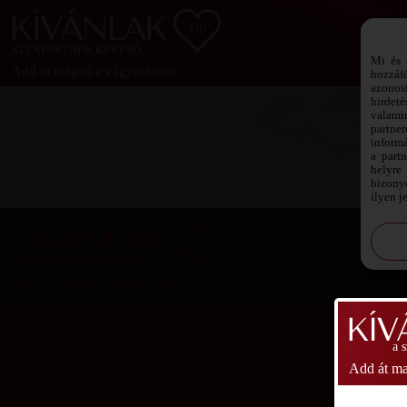
SZEXPARTNER KERESŐ
Mi és 
Add át magad a vágyaidnak!
hozzáf
azonos
hirdeté
valami
partne
informá
a part
helyre 
bizonyo
ilyen j
SZEXPARTNER KERESŐ
Add át magad a vágyaidnak!
a 
Add át ma