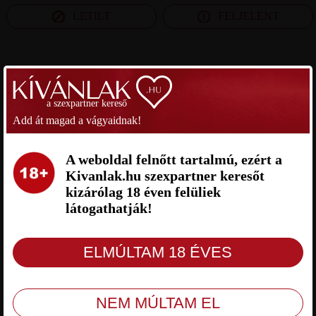
LETILT
FELJELENT
SZEXPARTNER NÓGRÁD MEGYE
a szexpartner kereső
LILIOMFI SZEXPARTNER
SUTYI SZEXPARTNER NÓGRÁD
Add át magad a vágyaidnak!
NÓGRÁD MEGYE
MEGYE
A weboldal felnőtt tartalmú, ezért a
Kivanlak.hu szexpartner keresőt
kizárólag 18 éven felüliek
látogathatják!