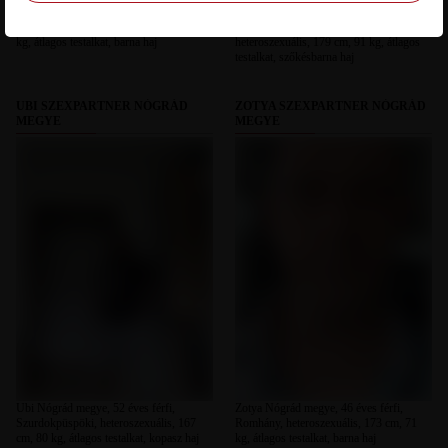
Liliomfi Nógrád megye, 55 éves férfi,
Sutyi Nógrád megye, 54 éves férfi,
Salgótarján, heteroszexuális, 185 cm, 89
Bátonyterenye-Nagybátony,
kg, átlagos testalkat, barna haj
heteroszexuális, 179 cm, 91 kg, átlagos
testalkat, szőkésbarna haj
UBI SZEXPARTNER NÓGRÁD
ZOTYA SZEXPARTNER NÓGRÁD
MEGYE
MEGYE
Ubi Nógrád megye, 52 éves férfi,
Zotya Nógrád megye, 46 éves férfi,
Szurdokpüspöki, heteroszexuális, 167
Romhány, heteroszexuális, 173 cm, 71
cm, 80 kg, átlagos testalkat, kopasz haj
kg, átlagos testalkat, barna haj