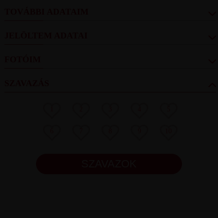
TOVÁBBI ADATAIM
JELÖLTEM ADATAI
FOTÓIM
SZAVAZÁS
1
2
3
4
5
6
7
8
9
10