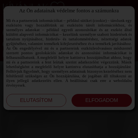
Az Ön adatainak védelme fontos a számunkra
SZEXPARTNER KERESŐ
Add át magad a vágyaidnak!
Mi és a partnereink információkat – például sütiket (cookie) – tárolunk egy
eszközön vagy hozzáférünk az eszközön tárolt információkhoz, és
személyes adatokat – például egyedi azonosítókat és az eszköz által
küldött alapvető információkat – kezelünk személyre szabott hirdetések és
tartalom nyújtásához, hirdetés- és tartalomméréshez, nézettségi adatok
Jelszó emlékeztető ›
gyűjtéséhez, valamint termékek kifejlesztéséhez és a termékek javításához.
Az Ön engedélyével mi és a partnereink eszközleolvasásos módszerrel
szerzett pontos geolokációs adatokat és azonosítási információkat is
Jegyezd meg az adataimat!
felhasználhatunk. A megfelelő helyre kattintva hozzájárulhat ahhoz, hogy
mi és a partnereink a fent leírtak szerint adatkezelést végezzünk. Másik
lehetőségként a megfelelő helyre kattintva elutasíthatja a hozzájárulást.
Felhívjuk figyelmét, hogy személyes adatainak bizonyos kezeléséhez nem
feltétlenül szükséges az Ön hozzájárulása, de jogában áll tiltakozni az
ilyen jellegű adatkezelés ellen. A beállításai csak erre a weboldalra
érvényesek.