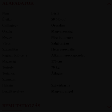
ALAPADATOK
Nem
Férfi
Életkor
50
(46-55)
Csillagjegy
Oroszlán
Ország
Magyarország
Megye
Nógrád megye
Város
Salgótarján
Szexualitás
Heteroszexuális
Regisztráció célja
Alkalmi szexkapcsolat
Magasság
176
cm
Testsúly
76
kg
Testalkat
Átlagos
Szemszín
-
Hajszín
Szőkésbarna
Beszélt nyelvek
magyar, angol
BEMUTATKOZÁS