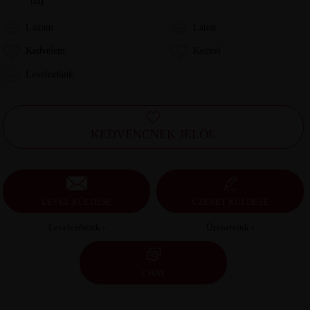
haj
Láttam
Látott
Kedvelem
Kedvel
Leveleztünk
KEDVENCNEK JELÖL
LEVÉL KÜLDÉSE
ÜZENET KÜLDÉSE
Levelezésünk ›
Üzeneteink ›
CHAT