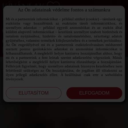
Az Ön adatainak védelme fontos a számunkra
SZEXPARTNER KERESŐ
Add át magad a vágyaidnak!
Mi és a partnereink információkat – például sütiket (cookie) – tárolunk egy
eszközön vagy hozzáférünk az eszközön tárolt információkhoz, és
személyes adatokat – például egyedi azonosítókat és az eszköz által
küldött alapvető információkat – kezelünk személyre szabott hirdetések és
tartalom nyújtásához, hirdetés- és tartalomméréshez, nézettségi adatok
Jelszó emlékeztető ›
gyűjtéséhez, valamint termékek kifejlesztéséhez és a termékek javításához.
Az Ön engedélyével mi és a partnereink eszközleolvasásos módszerrel
szerzett pontos geolokációs adatokat és azonosítási információkat is
Jegyezd meg az adataimat!
felhasználhatunk. A megfelelő helyre kattintva hozzájárulhat ahhoz, hogy
mi és a partnereink a fent leírtak szerint adatkezelést végezzünk. Másik
lehetőségként a megfelelő helyre kattintva elutasíthatja a hozzájárulást.
Felhívjuk figyelmét, hogy személyes adatainak bizonyos kezeléséhez nem
feltétlenül szükséges az Ön hozzájárulása, de jogában áll tiltakozni az
ilyen jellegű adatkezelés ellen. A beállításai csak erre a weboldalra
érvényesek.