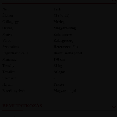
Nem
Férfi
Életkor
49
(46-55)
Csillagjegy
Mérleg
Ország
Magyarország
Megye
Zala megye
Város
Zalaegerszeg
Szexualitás
Heteroszexuális
Regisztráció célja
Bármi szóba jöhet
Magasság
178
cm
Testsúly
83
kg
Testalkat
Átlagos
Szemszín
-
Hajszín
Fekete
Beszélt nyelvek
magyar, angol
BEMUTATKOZÁS