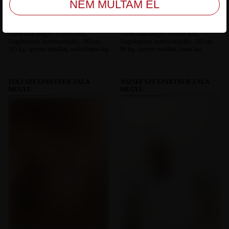
Sziszi Zala megye, 52 éves férfi,
István Zala megye, 49 éves férfi,
Nagykanizsa, heteroszexuális, 185 cm,
Nagykanizsa, heteroszexuális, 185 cm,
105 kg, sportos testalkat, szőkésbarna haj
80 kg, sportos testalkat, barna haj
ZOLI SZEXPARTNER ZALA
JÓZSEF SZEXPARTNER ZALA
MEGYE
MEGYE