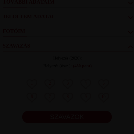
TOVÁBBI ADATAIM
JELÖLTEM ADATAI
FOTÓIM
SZAVAZÁS
Helyezés
(2026):
Helyezés (össz.)
:
(480 pont)
1
2
3
4
5
6
7
8
9
10