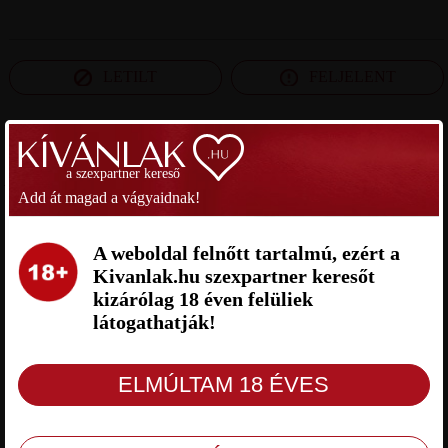
LETILT
FELJELENT
SZEXPARTNER ZALA MEGYE
a szexpartner kereső
Add át magad a vágyaidnak!
SZISZI SZEXPARTNER ZALA
ISTVÁN SZEXPARTNER ZALA
MEGYE
MEGYE
A weboldal felnőtt tartalmú, ezért a
Kivanlak.hu szexpartner keresőt
kizárólag 18 éven felüliek
látogathatják!