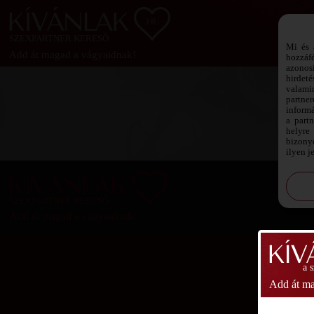
SZEXPARTNER KERESŐ
Mi és 
Add át magad a vágyaidnak!
hozzáf
azonos
hirdeté
valami
partne
informá
a part
helyre 
bizonyo
ilyen j
SZEXPARTNER KERESŐ
Add át magad a vágyaidnak!
a 
Add át ma