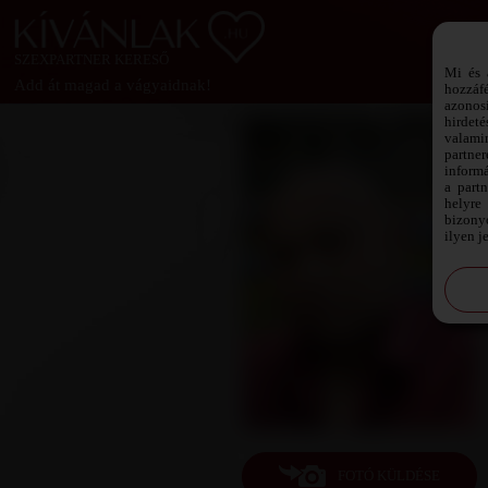
SZEXPARTNER KERESŐ
Mi és 
Add át magad a vágyaidnak!
hozzáf
azonos
hirdeté
valami
partne
informá
a part
helyre 
bizonyo
ilyen j
FOTÓ KÜLDÉSE