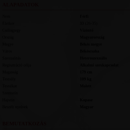
ALAPADATOK
Nem
Férfi
Életkor
33
(26-35)
Csillagjegy
Vízöntő
Ország
Magyarország
Megye
Békés megye
Város
Békéscsaba
Szexualitás
Heteroszexuális
Regisztráció célja
Alkalmi szexkapcsolat
Magasság
179
cm
Testsúly
109
kg
Testalkat
Molett
Szemszín
-
Hajszín
Kopasz
Beszélt nyelvek
magyar
BEMUTATKOZÁS