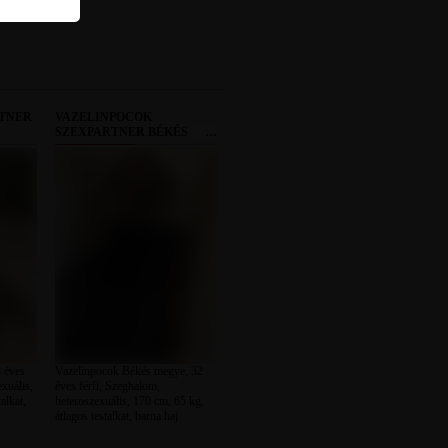
RTNER
VAZELINPOCOK
SZEXPARTNER BÉKÉS
MEGYE
 éves
Vazelinpocok Békés megye, 32
exuális,
éves férfi, Szeghalom,
alkat,
heteroszexuális, 170 cm, 65 kg,
átlagos testalkat, barna haj