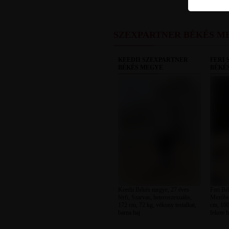
SZEXPARTNER BÉKÉS M
KEEDII SZEXPARTNER
FERI
BÉKÉS MEGYE
BÉKÉ
Keedii Békés megye, 27 éves
Feri Bé
férfi, Szarvas, heteroszexuális,
Mezőber
172 cm, 72 kg, vékony testalkat,
cm, 100 
barna haj
fekete h