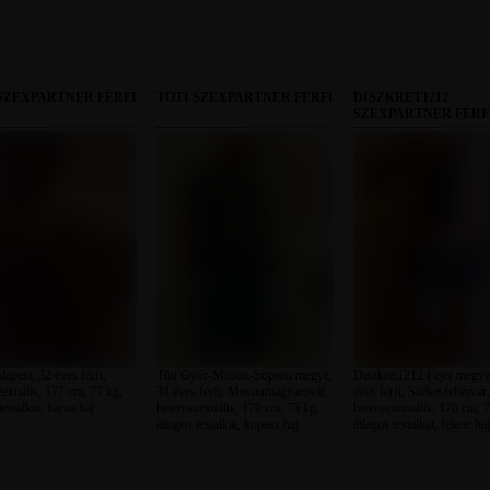
SZEXPARTNER FÉRFI
TÓTI SZEXPARTNER FÉRFI
DISZKRÉT1212
SZEXPARTNER FÉRF
apest, 32 éves férfi,
Tóti Győr-Moson-Sopron megye,
Diszkrét1212 Fejér megye
zexuális, 177 cm, 77 kg,
34 éves férfi, Mosonmagyaróvár,
éves férfi, Székesfehérvár,
testalkat, barna haj
heteroszexuális, 170 cm, 75 kg,
heteroszexuális, 176 cm, 7
átlagos testalkat, kopasz haj
átlagos testalkat, fekete haj