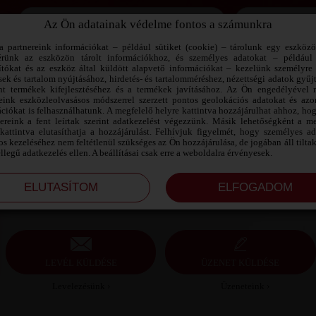
Az Ön adatainak védelme fontos a számunkra
Jegyezd meg az adataimat!
a partnereink információkat – például sütiket (cookie) – tárolunk egy eszköz
érünk az eszközön tárolt információkhoz, és személyes adatokat – például
ítókat és az eszköz által küldött alapvető információkat – kezelünk személyre 
sek és tartalom nyújtásához, hirdetés- és tartalomméréshez, nézettségi adatok gyűj
HANDOTTA SZEXPARTNER BÉKÉS
nt termékek kifejlesztéséhez és a termékek javításához. Az Ön engedélyével 
MEGYE
reink eszközleolvasásos módszerrel szerzett pontos geolokációs adatokat és azon
ciókat is felhasználhatunk. A megfelelő helyre kattintva hozzájárulhat ahhoz, ho
nereink a fent leírtak szerint adatkezelést végezzünk. Másik lehetőségként a me
Handotta szexpartner Békés megye, 33 éves férfi,
kattintva elutasíthatja a hozzájárulást. Felhívjuk figyelmét, hogy személyes a
Békéscsaba, heteroszexuális, 179 cm, 109 kg, molett
s kezeléséhez nem feltétlenül szükséges az Ön hozzájárulása, de jogában áll tilta
testalkat, kopasz haj
ellegű adatkezelés ellen. A beállításai csak erre a weboldalra érvényesek.
LEVÉL KÜLDÉSE
ÜZENET KÜLDÉSE
Levelezésünk ›
Üzeneteink ›