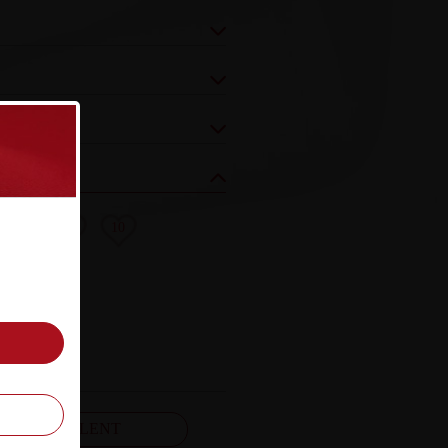
8
9
10
FELJELENT