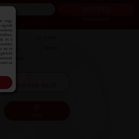
Jelszó emlékeztető ›
ön vagy
 egyedi
szabott
téséhez,
Láttam
Látott
mi és a
osítási
Kedvelem
Kedvel
gy mi és
gfelelő
datainak
Leveleztünk
kozni az
KEDVENCNEK JELÖL
CHAT