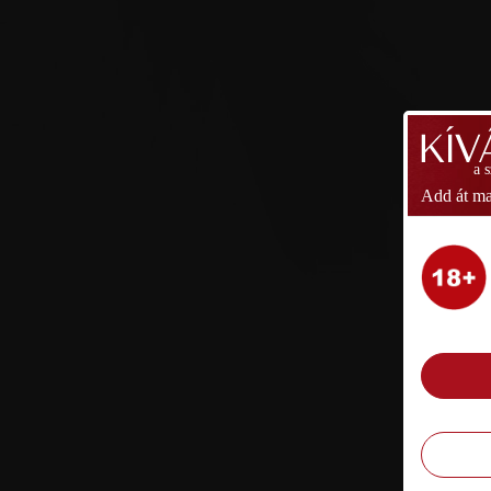
a 
Add át ma