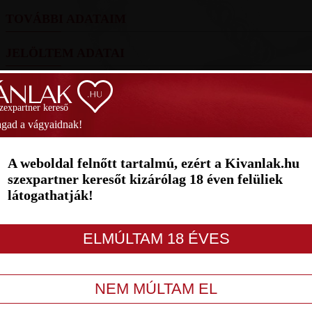
TOVÁBBI ADATAIM
JELÖLTEM ADATAI
FOTÓIM
szexpartner kereső
SZAVAZÁS
gad a vágyaidnak!
1
2
3
4
5
6
7
A weboldal felnőtt tartalmú, ezért a Kivanlak.hu
szexpartner keresőt kizárólag 18 éven felüliek
látogathatják!
LETILT