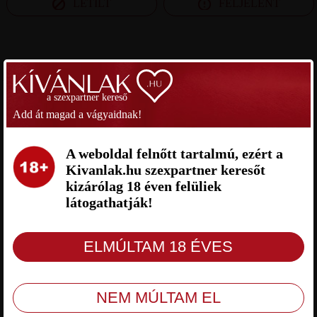
LETILT
FELJELENT
SZEXPARTNER PEST MEGYE
a szexpartner kereső
ADRIÁN SZEXPARTNER PEST
IMRE SZEXPARTNER PEST
MEGYE
MEGYE
Add át magad a vágyaidnak!
A weboldal felnőtt tartalmú, ezért a
Kivanlak.hu szexpartner keresőt
kizárólag 18 éven felüliek
látogathatják!
Adrián Pest megye, 25 éves férfi, Pilis,
Imre Pest megye, 24 éves férfi, Gödöllő,