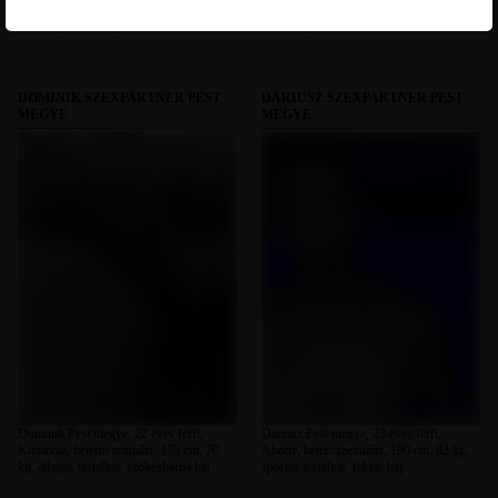
heteroszexuális, 175 cm, 60 kg, vékony
heteroszexuális, 162 cm, 75 kg, átlagos
testalkat, barna haj
testalkat, fekete haj
DOMINIK SZEXPARTNER PEST
DARIUSZ SZEXPARTNER PEST
MEGYE
MEGYE
Dominik Pest megye, 22 éves férfi,
Dariusz Pest megye, 23 éves férfi,
Kistarcsa, heteroszexuális, 175 cm, 70
Abony, heteroszexuális, 190 cm, 82 kg,
kg, átlagos testalkat, szőkésbarna haj
sportos testalkat, fekete haj