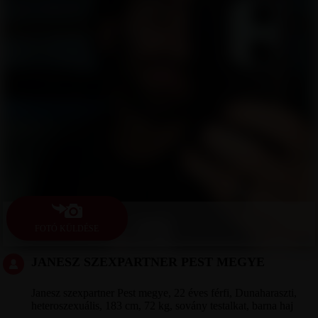
FOTÓ KÜLDÉSE
JANESZ SZEXPARTNER PEST MEGYE
Janesz szexpartner Pest megye, 22 éves férfi, Dunaharaszti,
heteroszexuális, 183 cm, 72 kg, sovány testalkat, barna haj