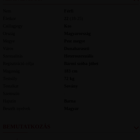
Nem
Férfi
Életkor
22
(18-25)
Csillagjegy
Kos
Ország
Magyarország
Megye
Pest megye
Város
Dunaharaszti
Szexualitás
Heteroszexuális
Regisztráció célja
Bármi szóba jöhet
Magasság
183
cm
Testsúly
72
kg
Testalkat
Sovány
Szemszín
-
Hajszín
Barna
Beszélt nyelvek
magyar
BEMUTATKOZÁS