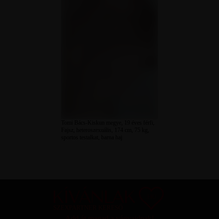
Tomi Bács-Kiskun megye, 19 éves férfi,
Fajsz, heteroszexuális, 174 cm, 75 kg,
sportos testalkat, barna haj
SZEXPARTNER KERESŐ
Add át magad a vágyaidnak!