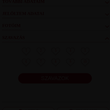
TOVÁBBI ADATAIM
JELÖLTEM ADATAI
FOTÓIM
SZAVAZÁS
1
2
3
4
5
6
7
8
9
10