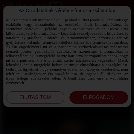
Az Ön adatainak védelme fontos a számunkra
SZEXPARTNER KERESŐ
Add át magad a vágyaidnak!
Mi és a partnereink információkat – például sütiket (cookie) – tárolunk egy
eszközön vagy hozzáférünk az eszközön tárolt információkhoz, és
személyes adatokat – például egyedi azonosítókat és az eszköz által
küldött alapvető információkat – kezelünk személyre szabott hirdetések és
tartalom nyújtásához, hirdetés- és tartalomméréshez, nézettségi adatok
Jelszó emlékeztető ›
gyűjtéséhez, valamint termékek kifejlesztéséhez és a termékek javításához.
Az Ön engedélyével mi és a partnereink eszközleolvasásos módszerrel
szerzett pontos geolokációs adatokat és azonosítási információkat is
Jegyezd meg az adataimat!
felhasználhatunk. A megfelelő helyre kattintva hozzájárulhat ahhoz, hogy
mi és a partnereink a fent leírtak szerint adatkezelést végezzünk. Másik
lehetőségként a megfelelő helyre kattintva elutasíthatja a hozzájárulást.
Felhívjuk figyelmét, hogy személyes adatainak bizonyos kezeléséhez nem
feltétlenül szükséges az Ön hozzájárulása, de jogában áll tiltakozni az
ilyen jellegű adatkezelés ellen. A beállításai csak erre a weboldalra
érvényesek.