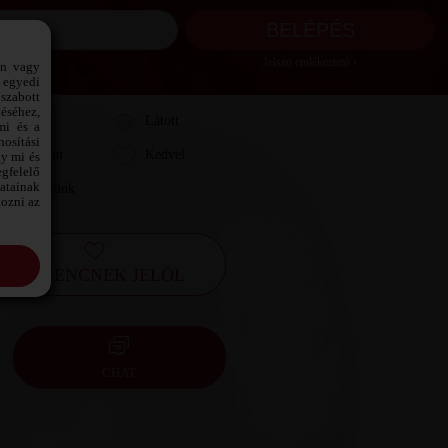
Jelszó emlékeztető ›
ön vagy
 egyedi
szabott
téséhez,
Láttam
Látott
mi és a
osítási
Kedvelem
Kedvel
gy mi és
gfelelő
datainak
Leveleztünk
kozni az
KEDVENCNEK JELÖL
CHAT