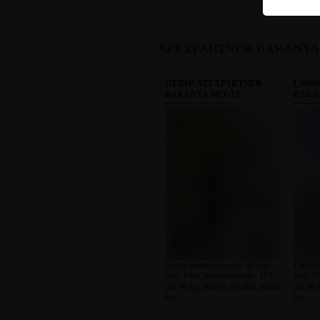
SZEXPARTNER BARANYA
GYROS SZEXPARTNER
LNO8
BARANYA MEGYE
BARA
Gyros Baranya megye, 44 éves
LNO81 
férfi, Pécs, heteroszexuális, 183
férfi, P
cm, 98 kg, átlagos testalkat, barna
cm, 80 k
haj
haj