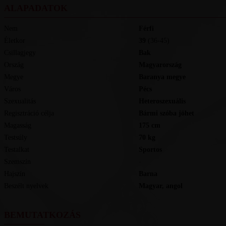
ALAPADATOK
Nem
Férfi
Életkor
39
(36-45)
Csillagjegy
Bak
Ország
Magyarország
Megye
Baranya megye
Város
Pécs
Szexualitás
Heteroszexuális
Regisztráció célja
Bármi szóba jöhet
Magasság
175
cm
Testsúly
70
kg
Testalkat
Sportos
Szemszín
-
Hajszín
Barna
Beszélt nyelvek
magyar, angol
BEMUTATKOZÁS