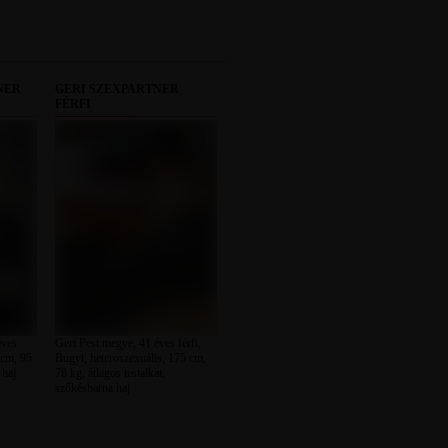
NER
GERI SZEXPARTNER
FÉRFI
ves
Geri Pest megye, 41 éves férfi,
 cm, 95
Bugyi, heteroszexuális, 175 cm,
 haj
78 kg, átlagos testalkat,
szőkésbarna haj