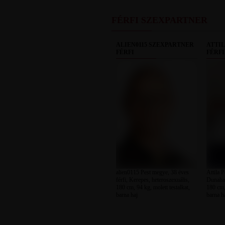
FÉRFI SZEXPARTNER
ALIEN0115 SZEXPARTNER
ATTI
FÉRFI
FÉRFI
alien0115 Pest megye, 38 éves
Attila P
férfi, Kerepes, heteroszexuális,
Dunahar
180 cm, 94 kg, molett testalkat,
180 cm,
barna haj
barna h