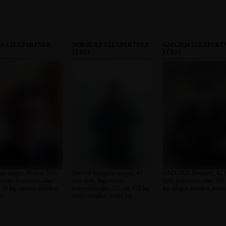
LA SZEXPARTNER
NORBERT SZEXPARTNER
GMX2024 SZEXPART
FÉRFI
FÉRFI
est megye, 40 éves férfi,
Norbert Veszprém megye, 45
GMX2024 Budapest, 42 é
aszti, heteroszexuális,
éves férfi, Hajmáskér,
férfi, heteroszexuális, 188
 78 kg, sportos testalkat,
heteroszexuális, 192 cm, 178 kg,
kg, átlagos testalkat, barna
aj
kövér testalkat, szőke haj