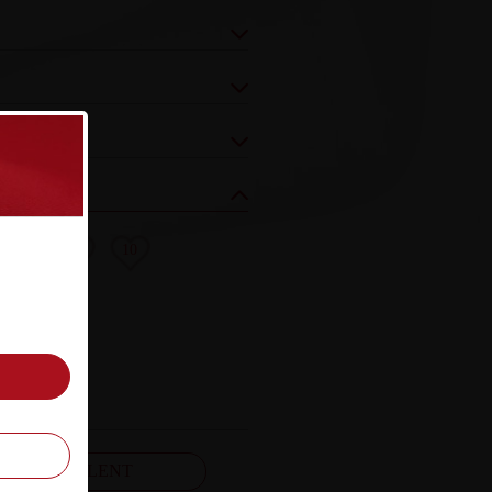
8
9
10
FELJELENT