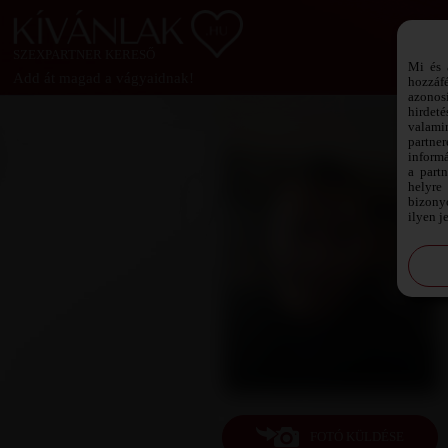
SZEXPARTNER KERESŐ
Mi és 
Add át magad a vágyaidnak!
hozzáf
azonos
hirdeté
valami
partne
informá
a part
helyre 
bizonyo
ilyen j
FOTÓ KÜLDÉSE