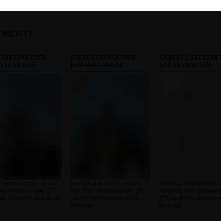
 MEGYE
1 SZEXPARTNER
STEVE SZEXPARTNER
GABEN123 SZEXPAR
NYA MEGYE
BARANYA MEGYE
BARANYA MEGYE
Baranya megye, 44 éves
steve Baranya megye, 44 éves
gaben123 Baranya megye,
écs, heteroszexuális, 175
férfi, Pécs, heteroszexuális, 180
éves férfi, Pécs, heterosze
g, átlagos testalkat, barna
cm, 100 kg, sportos testalkat,
175 cm, 85 kg, átlagos test
barna haj
barna haj