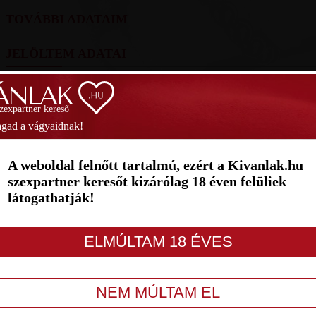
TOVÁBBI ADATAIM
JELÖLTEM ADATAI
FOTÓIM
szexpartner kereső
SZAVAZÁS
gad a vágyaidnak!
1
2
3
4
5
6
7
A weboldal felnőtt tartalmú, ezért a Kivanlak.hu
szexpartner keresőt kizárólag 18 éven felüliek
látogathatják!
LETILT