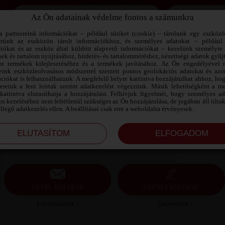
Az Ön adatainak védelme fontos a számunkra
Jegyezd meg az adataimat!
a partnereink információkat – például sütiket (cookie) – tárolunk egy eszköz
érünk az eszközön tárolt információkhoz, és személyes adatokat – például
ítókat és az eszköz által küldött alapvető információkat – kezelünk személyre 
sek és tartalom nyújtásához, hirdetés- és tartalomméréshez, nézettségi adatok gyűj
JANI165 SZEXPARTNER BARANYA
nt termékek kifejlesztéséhez és a termékek javításához. Az Ön engedélyével 
MEGYE
reink eszközleolvasásos módszerrel szerzett pontos geolokációs adatokat és azon
ciókat is felhasználhatunk. A megfelelő helyre kattintva hozzájárulhat ahhoz, ho
nereink a fent leírtak szerint adatkezelést végezzünk. Másik lehetőségként a me
Jani165 szexpartner Baranya megye, 39 éves férfi,
kattintva elutasíthatja a hozzájárulást. Felhívjuk figyelmét, hogy személyes a
Pécs, heteroszexuális, 175 cm, 70 kg, sportos
s kezeléséhez nem feltétlenül szükséges az Ön hozzájárulása, de jogában áll tilta
testalkat, barna haj
ellegű adatkezelés ellen. A beállításai csak erre a weboldalra érvényesek.
LEVÉL KÜLDÉSE
ÜZENET KÜLDÉSE
Levelezésünk ›
Üzeneteink ›