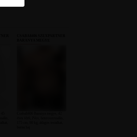
TNER
CSABA8406 SZEXPARTNER
BARANYA MEGYE
 45
Csaba8406 Baranya megye, 42
xuális,
éves férfi, Pécs, heteroszexuális,
alkat,
175 cm, 90 kg, átlagos testalkat,
barna haj