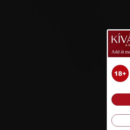
a 
Add át ma