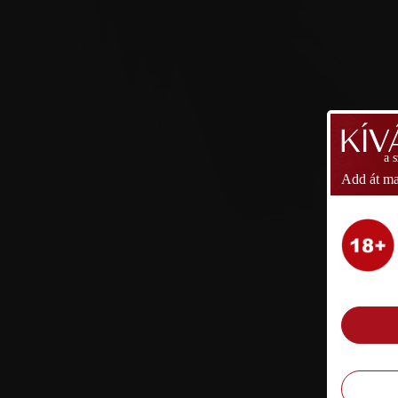
a 
Add át ma