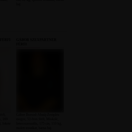
haj
FÉRFI
GÁBOR SZEXPARTNER
FÉRFI
érfi,
Gábor Borsod-Abaúj-Zemplén
s, 169
megye, 53 éves férfi, Miskolc,
t, fekete
heteroszexuális, 175 cm, 110 kg,
molett testalkat, barna haj