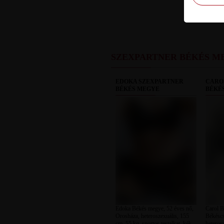
SZEXPARTNER BÉKÉS M
EDOKA SZEXPARTNER
CARO
BÉKÉS MEGYE
BÉKÉ
Edoka Békés megye, 52 éves nő,
Carol B
Orosháza, heteroszexuális, 155
Békéscs
cm, 55 kg, sportos testalkat, kék
heteros