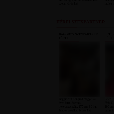
szem, vörös haj
molett t
FÉRFI SZEXPARTNER
BAGGIO79 SZEXPARTNER
PETE
FÉRFI
FÉRFI
Baggio79 Csongrád megye, 47
Peter H
éves férfi, Szentes,
férfi, D
heteroszexuális, 175 cm, 80 kg,
190 cm, 
átlagos testalkat, fekete haj
barna h