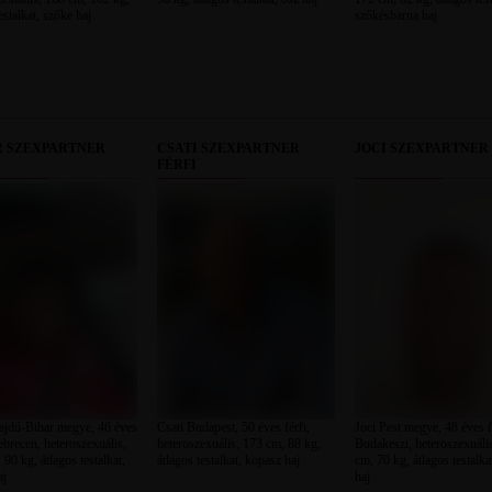
estalkat, szőke haj
szőkésbarna haj
R SZEXPARTNER
CSATI SZEXPARTNER
JOCI SZEXPARTNER 
FÉRFI
ajdú-Bihar megye, 46 éves
Csati Budapest, 50 éves férfi,
Joci Pest megye, 48 éves f
ebrecen, heteroszexuális,
heteroszexuális, 173 cm, 88 kg,
Budakeszi, heteroszexuáli
90 kg, átlagos testalkat,
átlagos testalkat, kopasz haj
cm, 70 kg, átlagos testalka
aj
haj