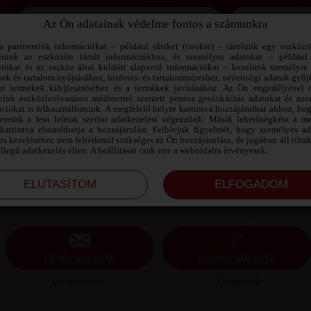
Az Ön adatainak védelme fontos a számunkra
Jegyezd meg az adataimat!
a partnereink információkat – például sütiket (cookie) – tárolunk egy eszköz
érünk az eszközön tárolt információkhoz, és személyes adatokat – például
ítókat és az eszköz által küldött alapvető információkat – kezelünk személyre 
sek és tartalom nyújtásához, hirdetés- és tartalomméréshez, nézettségi adatok gyűj
JÁNOS SZEXPARTNER BÉKÉS MEGYE
nt termékek kifejlesztéséhez és a termékek javításához. Az Ön engedélyével 
reink eszközleolvasásos módszerrel szerzett pontos geolokációs adatokat és azon
ciókat is felhasználhatunk. A megfelelő helyre kattintva hozzájárulhat ahhoz, ho
János szexpartner Békés megye, 47 éves férfi,
nereink a fent leírtak szerint adatkezelést végezzünk. Másik lehetőségként a me
Csorvás, heteroszexuális, 187 cm, 74 kg, átlagos
kattintva elutasíthatja a hozzájárulást. Felhívjuk figyelmét, hogy személyes a
testalkat, szőke haj
s kezeléséhez nem feltétlenül szükséges az Ön hozzájárulása, de jogában áll tilta
ellegű adatkezelés ellen. A beállításai csak erre a weboldalra érvényesek.
LEVÉL KÜLDÉSE
ÜZENET KÜLDÉSE
Levelezésünk ›
Üzeneteink ›