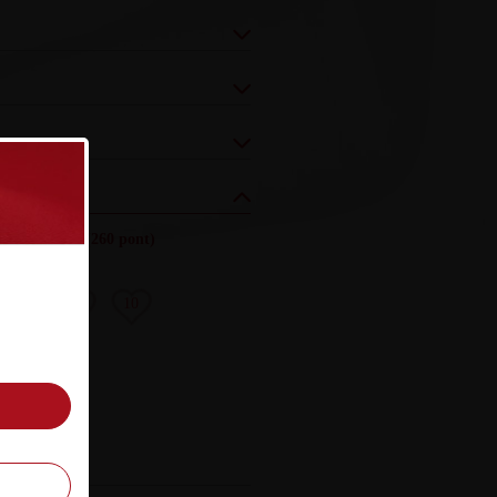
yezés (össz.)
:
(260 pont)
8
9
10