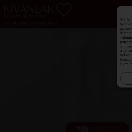
SZEXPARTNER KERESŐ
Mi és 
Add át magad a vágyaidnak!
hozzáf
azonos
hirdeté
valami
partne
informá
a part
helyre 
bizonyo
ilyen j
FOTÓ KÜLDÉSE