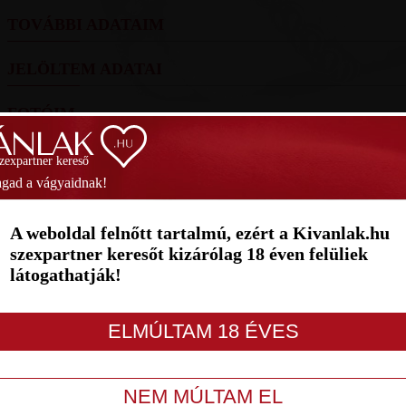
TOVÁBBI ADATAIM
JELÖLTEM ADATAI
FOTÓIM
SZAVAZÁS
szexpartner kereső
gad a vágyaidnak!
Helyezés
(2026):
Hel
A weboldal felnőtt tartalmú, ezért a Kivanlak.hu
1
2
3
4
5
6
7
szexpartner keresőt kizárólag 18 éven felüliek
látogathatják!