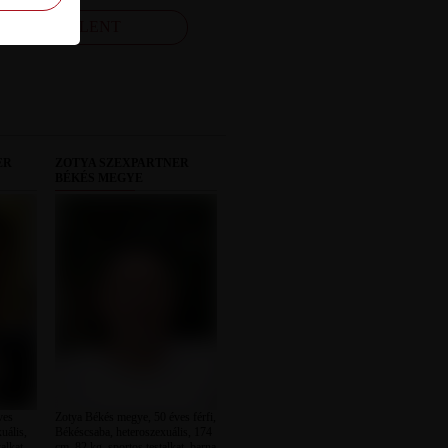
FELJELENT
ER
ZOTYA SZEXPARTNER
BÉKÉS MEGYE
ves
Zotya Békés megye, 50 éves férfi,
uális,
Békéscsaba, heteroszexuális, 174
alkat,
cm, 82 kg, sportos testalkat, barna