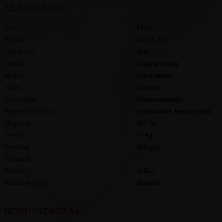
ALAPADATOK
Nem
Férfi
Életkor
47
(46-55)
Csillagjegy
Szűz
Ország
Magyarország
Megye
Békés megye
Város
Csorvás
Szexualitás
Heteroszexuális
Regisztráció célja
Szexpartner hosszú távra
Magasság
187
cm
Testsúly
74
kg
Testalkat
Átlagos
Szemszín
-
Hajszín
Szőke
Beszélt nyelvek
magyar
BEMUTATKOZÁS