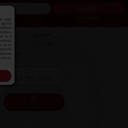
Jelszó emlékeztető ›
ön vagy
 egyedi
szabott
téséhez,
Láttam
Látott
mi és a
osítási
Kedvelem
Kedvel
gy mi és
gfelelő
datainak
Leveleztünk
kozni az
KEDVENCNEK JELÖL
CHAT