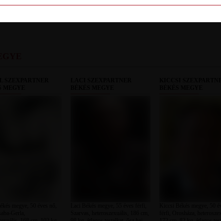
LETILT
EGYE
L SZEXPARTNER
LACI SZEXPARTNER
KICCSI SZEXPARTN
S MEGYE
BÉKÉS MEGYE
BÉKÉS MEGYE
ékés megye, 50 éves nő,
Laci Békés megye, 55 éves férfi,
Kiccsi Békés megye, 50 é
aba-Gerla,
Szarvas, heteroszexuális, 186 cm,
férfi, Orosháza, heteroszex
zexuális, 168 cm, 102 kg,
98 kg, átlagos testalkat, ősz haj
172 cm, 82 kg, átlagos test