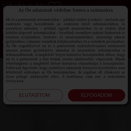
Az Ön adatainak védelme fontos a számunkra
SZEXPARTNER KERESŐ
Add át magad a vágyaidnak!
Mi és a partnereink információkat – például sütiket (cookie) – tárolunk egy
eszközön vagy hozzáférünk az eszközön tárolt információkhoz, és
személyes adatokat – például egyedi azonosítókat és az eszköz által
küldött alapvető információkat – kezelünk személyre szabott hirdetések és
tartalom nyújtásához, hirdetés- és tartalomméréshez, nézettségi adatok
Jelszó emlékeztető ›
gyűjtéséhez, valamint termékek kifejlesztéséhez és a termékek javításához.
Az Ön engedélyével mi és a partnereink eszközleolvasásos módszerrel
szerzett pontos geolokációs adatokat és azonosítási információkat is
Jegyezd meg az adataimat!
felhasználhatunk. A megfelelő helyre kattintva hozzájárulhat ahhoz, hogy
mi és a partnereink a fent leírtak szerint adatkezelést végezzünk. Másik
lehetőségként a megfelelő helyre kattintva elutasíthatja a hozzájárulást.
Felhívjuk figyelmét, hogy személyes adatainak bizonyos kezeléséhez nem
feltétlenül szükséges az Ön hozzájárulása, de jogában áll tiltakozni az
ilyen jellegű adatkezelés ellen. A beállításai csak erre a weboldalra
érvényesek.