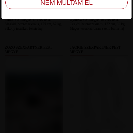
Tamás Pest megye, 47 éves férfi,
Gyuresz Pest megye, 49 éves férfi,
Maglód, heteroszexuális, 175 cm, 67 kg,
Cegléd, heteroszexuális, 172 cm, 82 kg,
vékony testalkat, fekete haj
átlagos testalkat, barna szem, barna haj
ZOZO SZEXPARTNER PEST
JACKIE SZEXPARTNER PEST
MEGYE
MEGYE