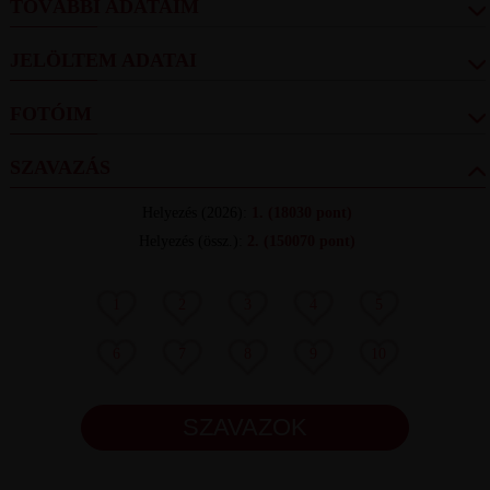
TOVÁBBI ADATAIM
JELÖLTEM ADATAI
FOTÓIM
SZAVAZÁS
Helyezés
(2026):
1.
(18030 pont)
Helyezés (össz.)
:
2.
(150070 pont)
1
2
3
4
5
6
7
8
9
10