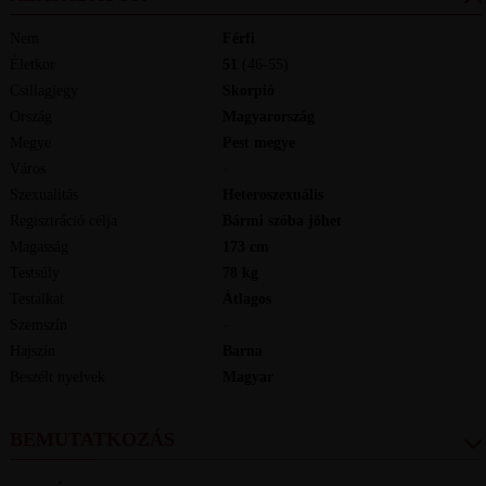
Nem
Férfi
Életkor
51
(46-55)
Csillagjegy
Skorpió
Ország
Magyarország
Megye
Pest megye
Város
-
Szexualitás
Heteroszexuális
Regisztráció célja
Bármi szóba jöhet
Magasság
173
cm
Testsúly
78
kg
Testalkat
Átlagos
Szemszín
-
Hajszín
Barna
Beszélt nyelvek
magyar
BEMUTATKOZÁS