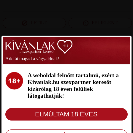
LETILT
FELJELENT
SZEXPARTNER PEST MEGYE
a szexpartner kereső
Add át magad a vágyaidnak!
TAMÁS SZEXPARTNER PEST
GYURESZ SZEXPARTNER PEST
MEGYE
MEGYE
A weboldal felnőtt tartalmú, ezért a
Kivanlak.hu szexpartner keresőt
kizárólag 18 éven felüliek
látogathatják!