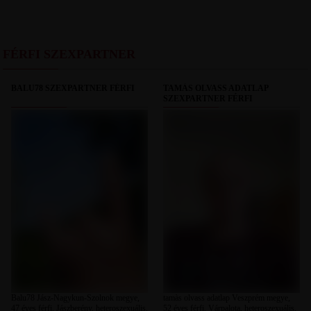
FÉRFI SZEXPARTNER
BALU78 SZEXPARTNER FÉRFI
TAMÀS OLVASS ADATLAP
SZEXPARTNER FÉRFI
Balu78 Jász-Nagykun-Szolnok megye,
tamàs olvass adatlap Veszprém megye,
47 éves férfi, Jászberény, heteroszexuális,
52 éves férfi, Várpalota, heteroszexuális,