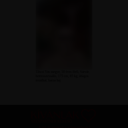
Tibcsi Vas megye, 50 éves férfi, Sárvár,
heteroszexuális, 175 cm, 85 kg, átlagos
testalkat, barna haj
SZEXPARTNER KERESŐ
Add át magad a vágyaidnak!