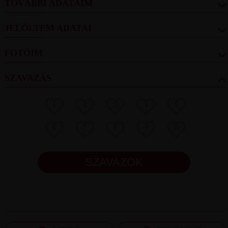
TOVÁBBI ADATAIM
JELÖLTEM ADATAI
FOTÓIM
SZAVAZÁS
1
2
3
4
5
6
7
8
9
10