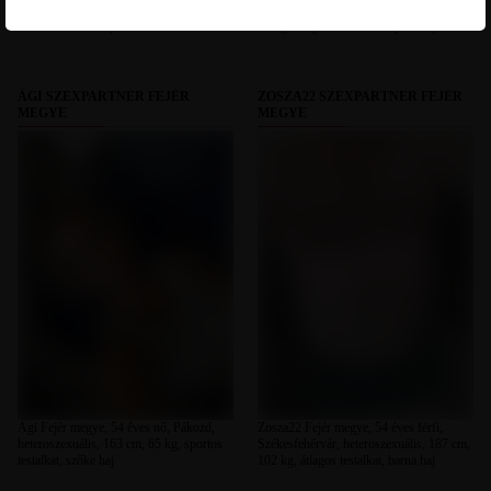
heteroszexuális, 165 cm, 110 kg, molett
Dunaújváros, heteroszexuális, 178 cm,
testalkat, barna haj
78 kg, átlagos testalkat, kopasz haj
ÁGI SZEXPARTNER FEJÉR
ZOSZA22 SZEXPARTNER FEJÉR
MEGYE
MEGYE
Ági Fejér megye, 54 éves nő, Pákozd,
Zosza22 Fejér megye, 54 éves férfi,
heteroszexuális, 163 cm, 65 kg, sportos
Székesfehérvár, heteroszexuális, 187 cm,
testalkat, szőke haj
102 kg, átlagos testalkat, barna haj