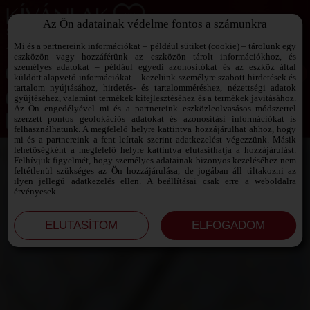
Az Ön adatainak védelme fontos a számunkra
SZEXPARTNER KERESŐ
Add át magad a vágyaidnak!
Mi és a partnereink információkat – például sütiket (cookie) – tárolunk egy
eszközön vagy hozzáférünk az eszközön tárolt információkhoz, és
személyes adatokat – például egyedi azonosítókat és az eszköz által
küldött alapvető információkat – kezelünk személyre szabott hirdetések és
tartalom nyújtásához, hirdetés- és tartalomméréshez, nézettségi adatok
Jelszó emlékeztető ›
gyűjtéséhez, valamint termékek kifejlesztéséhez és a termékek javításához.
Az Ön engedélyével mi és a partnereink eszközleolvasásos módszerrel
szerzett pontos geolokációs adatokat és azonosítási információkat is
Jegyezd meg az adataimat!
felhasználhatunk. A megfelelő helyre kattintva hozzájárulhat ahhoz, hogy
mi és a partnereink a fent leírtak szerint adatkezelést végezzünk. Másik
lehetőségként a megfelelő helyre kattintva elutasíthatja a hozzájárulást.
Felhívjuk figyelmét, hogy személyes adatainak bizonyos kezeléséhez nem
feltétlenül szükséges az Ön hozzájárulása, de jogában áll tiltakozni az
ilyen jellegű adatkezelés ellen. A beállításai csak erre a weboldalra
érvényesek.