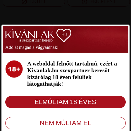
LETILT
FELJELENT
SZEXPARTNER FEJÉR MEGYE
a szexpartner kereső
AKARJ SZEXPARTNER FEJÉR
STEVE SZEXPARTNER FEJÉR
MEGYE
MEGYE
Add át magad a vágyaidnak!
A weboldal felnőtt tartalmú, ezért a
Kivanlak.hu szexpartner keresőt
kizárólag 18 éven felüliek
látogathatják!
Akarj Fejér megye, 49 éves nő, Balinka,
Steve Fejér megye, 46 éves férfi,