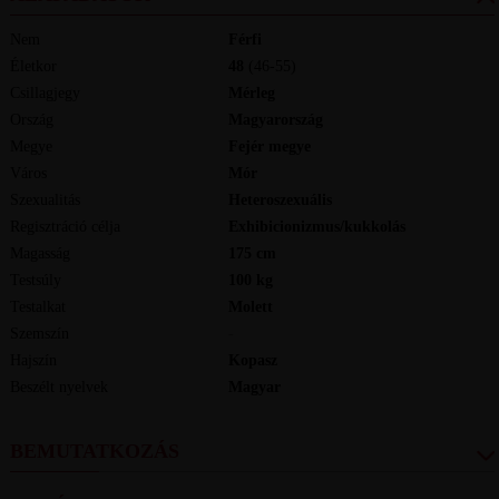
Nem
Férfi
Életkor
48
(46-55)
Csillagjegy
Mérleg
Ország
Magyarország
Megye
Fejér megye
Város
Mór
Szexualitás
Heteroszexuális
Regisztráció célja
Exhibicionizmus/kukkolás
Magasság
175
cm
Testsúly
100
kg
Testalkat
Molett
Szemszín
-
Hajszín
Kopasz
Beszélt nyelvek
magyar
BEMUTATKOZÁS