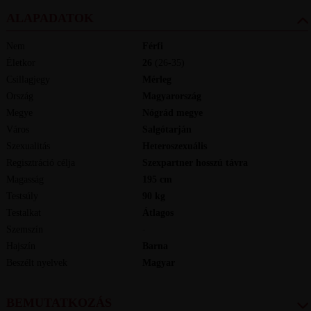
ALAPADATOK
Nem
Férfi
Életkor
26
(26-35)
Csillagjegy
Mérleg
Ország
Magyarország
Megye
Nógrád megye
Város
Salgótarján
Szexualitás
Heteroszexuális
Regisztráció célja
Szexpartner hosszú távra
Magasság
195
cm
Testsúly
90
kg
Testalkat
Átlagos
Szemszín
-
Hajszín
Barna
Beszélt nyelvek
magyar
BEMUTATKOZÁS