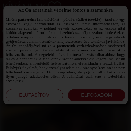
Az Ön adatainak védelme fontos a számunkra
SZEXPARTNER KERESŐ
Add át magad a vágyaidnak!
Mi és a partnereink információkat – például sütiket (cookie) – tárolunk egy
eszközön vagy hozzáférünk az eszközön tárolt információkhoz, és
személyes adatokat – például egyedi azonosítókat és az eszköz által
küldött alapvető információkat – kezelünk személyre szabott hirdetések és
tartalom nyújtásához, hirdetés- és tartalomméréshez, nézettségi adatok
Jelszó emlékeztető ›
gyűjtéséhez, valamint termékek kifejlesztéséhez és a termékek javításához.
Az Ön engedélyével mi és a partnereink eszközleolvasásos módszerrel
szerzett pontos geolokációs adatokat és azonosítási információkat is
Jegyezd meg az adataimat!
felhasználhatunk. A megfelelő helyre kattintva hozzájárulhat ahhoz, hogy
mi és a partnereink a fent leírtak szerint adatkezelést végezzünk. Másik
lehetőségként a megfelelő helyre kattintva elutasíthatja a hozzájárulást.
Felhívjuk figyelmét, hogy személyes adatainak bizonyos kezeléséhez nem
feltétlenül szükséges az Ön hozzájárulása, de jogában áll tiltakozni az
ilyen jellegű adatkezelés ellen. A beállításai csak erre a weboldalra
érvényesek.