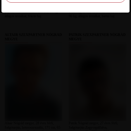
Repaska Nógrád megye, 31 éves férfi,
Malo Nógrád megye, 28 éves férfi,
Bárna, heteroszexuális, 190 cm, 90 kg,
Balassagyarmat, heteroszexuális, 190 cm,
átlagos testalkat, fekete haj
96 kg, átlagos testalkat, barna haj
ALTAIR SZEXPARTNER NÓGRÁD
PATRIK SZEXPARTNER NÓGRÁD
MEGYE
MEGYE
Altair Nógrád megye, 28 éves férfi,
Patrik Nógrád megye, 27 éves férfi,
Salgótarján, heteroszexuális, 171 cm, 65
Salgótarján-Zagyvapálfalva,