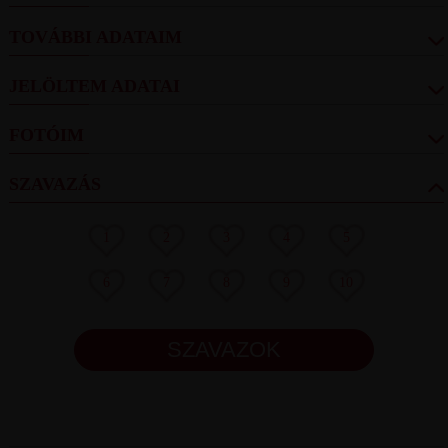
TOVÁBBI ADATAIM
JELÖLTEM ADATAI
FOTÓIM
SZAVAZÁS
1
2
3
4
5
6
7
8
9
10