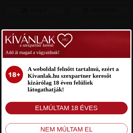
LETILT
FELJELENT
SZEXPARTNER NÓGRÁD MEGYE
a szexpartner kereső
REPASKA SZEXPARTNER
MALO SZEXPARTNER NÓGRÁD
Add át magad a vágyaidnak!
NÓGRÁD MEGYE
MEGYE
A weboldal felnőtt tartalmú, ezért a
Kivanlak.hu szexpartner keresőt
kizárólag 18 éven felüliek
látogathatják!