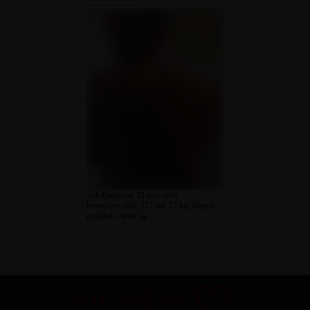
Zoli Budapest, 32 éves férfi,
heteroszexuális, 177 cm, 77 kg, átlagos
testalkat, barna haj