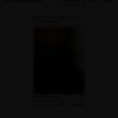
kg, sportos testalkat, barna haj
heteroszexuális, 182 cm, 62 kg, vékony
testalkat, fekete haj
VALENTIN SZEXPARTNER
NÓGRÁD MEGYE
Valentin Nógrád megye, 34 éves férfi,
Salgótarján, heteroszexuális, 175 cm, 80
kg, átlagos testalkat, zöld szem, barna haj