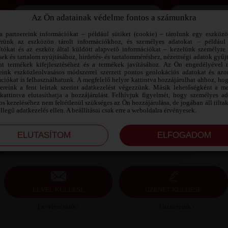
Az Ön adatainak védelme fontos a számunkra
Jegyezd meg az adataimat!
a partnereink információkat – például sütiket (cookie) – tárolunk egy eszköz
érünk az eszközön tárolt információkhoz, és személyes adatokat – például
ítókat és az eszköz által küldött alapvető információkat – kezelünk személyre 
sek és tartalom nyújtásához, hirdetés- és tartalomméréshez, nézettségi adatok gyűj
KOPASZ SZEXPARTNER TOLNA
nt termékek kifejlesztéséhez és a termékek javításához. Az Ön engedélyével 
MEGYE
reink eszközleolvasásos módszerrel szerzett pontos geolokációs adatokat és azon
ciókat is felhasználhatunk. A megfelelő helyre kattintva hozzájárulhat ahhoz, ho
nereink a fent leírtak szerint adatkezelést végezzünk. Másik lehetőségként a me
Kopasz szexpartner Tolna megye, 48 éves férfi,
kattintva elutasíthatja a hozzájárulást. Felhívjuk figyelmét, hogy személyes a
Szekszárd, heteroszexuális, 170 cm, 60 kg, átlagos
s kezeléséhez nem feltétlenül szükséges az Ön hozzájárulása, de jogában áll tilta
testalkat, kopasz haj
ellegű adatkezelés ellen. A beállításai csak erre a weboldalra érvényesek.
LEVÉL KÜLDÉSE
ÜZENET KÜLDÉSE
Levelezésünk ›
Üzeneteink ›