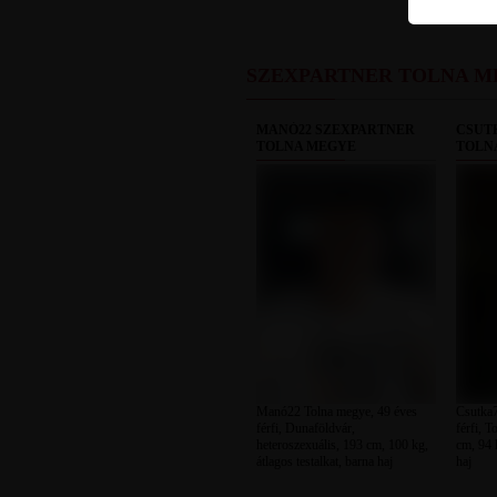
SZEXPARTNER TOLNA M
MANÓ22 SZEXPARTNER
CSUT
TOLNA MEGYE
TOLN
Manó22 Tolna megye, 49 éves
Csutka7
férfi, Dunaföldvár,
férfi, T
heteroszexuális, 193 cm, 100 kg,
cm, 94 k
átlagos testalkat, barna haj
haj