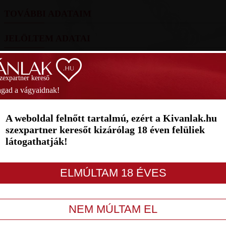
TOVÁBBI ADATAIM
JELÖLTEM ADATAI
FOTÓIM
szexpartner kereső
SZAVAZÁS
gad a vágyaidnak!
1
2
3
4
5
6
7
A weboldal felnőtt tartalmú, ezért a Kivanlak.hu
szexpartner keresőt kizárólag 18 éven felüliek
látogathatják!
LETILT