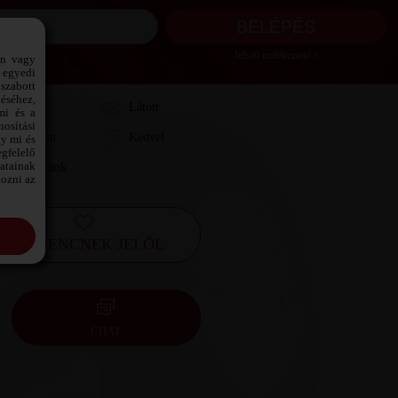
Jelszó emlékeztető ›
ön vagy
 egyedi
szabott
téséhez,
Láttam
Látott
mi és a
osítási
Kedvelem
Kedvel
gy mi és
gfelelő
datainak
Leveleztünk
kozni az
KEDVENCNEK JELÖL
CHAT