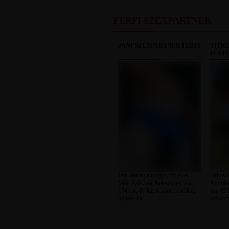
FÉRFI SZEXPARTNER
JANI SZEXPARTNER FÉRFI
TITK
FÉRFI
Jani Baranya megye, 51 éves
Titkos 
férfi, Szászvár, heteroszexuális,
Szombat
174 cm, 81 kg, átlagos testalkat,
cm, 85 k
kopasz haj
szőkésb