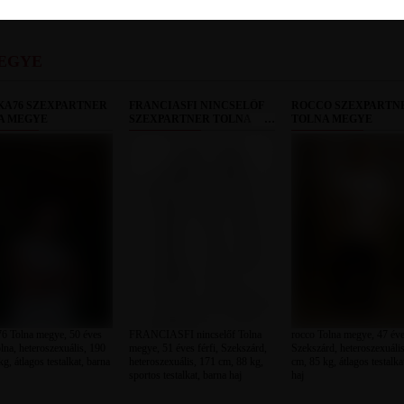
EGYE
KA76 SZEXPARTNER
FRANCIASFI NINCSELŐF
ROCCO SZEXPARTN
A MEGYE
SZEXPARTNER TOLNA
TOLNA MEGYE
MEGYE
6 Tolna megye, 50 éves
FRANCIASFI nincselőf Tolna
rocco Tolna megye, 47 éves
olna, heteroszexuális, 190
megye, 51 éves férfi, Szekszárd,
Szekszárd, heteroszexuáli
g, átlagos testalkat, barna
heteroszexuális, 171 cm, 88 kg,
cm, 85 kg, átlagos testalka
sportos testalkat, barna haj
haj