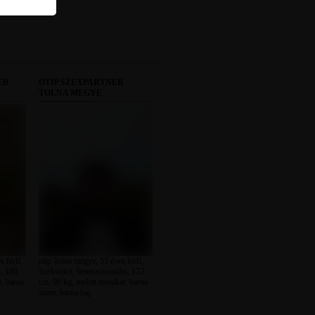
ER
OTIP SZEXPARTNER
TOLNA MEGYE
 férfi,
otip Tolna megye, 53 éves férfi,
s, 180
Szekszárd, heteroszexuális, 172
t, barna
cm, 90 kg, molett testalkat, barna
szem, barna haj