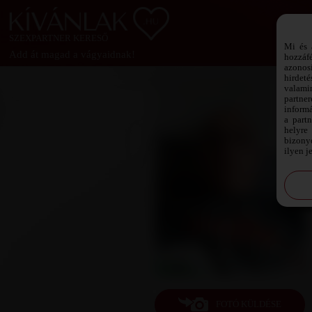
SZEXPARTNER KERESŐ
Mi és 
Add át magad a vágyaidnak!
hozzáf
azonos
hirdeté
valami
partne
informá
a part
helyre 
bizonyo
ilyen j
FOTÓ KÜLDÉSE