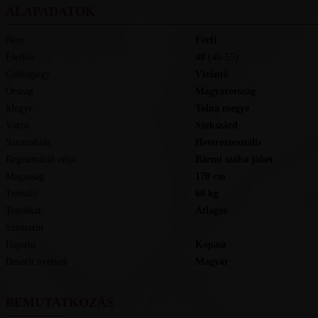
ALAPADATOK
Nem
Férfi
Életkor
48
(46-55)
Csillagjegy
Vízöntő
Ország
Magyarország
Megye
Tolna megye
Város
Szekszárd
Szexualitás
Heteroszexuális
Regisztráció célja
Bármi szóba jöhet
Magasság
170
cm
Testsúly
60
kg
Testalkat
Átlagos
Szemszín
-
Hajszín
Kopasz
Beszélt nyelvek
magyar
BEMUTATKOZÁS