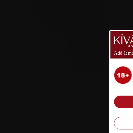
a 
Add át ma