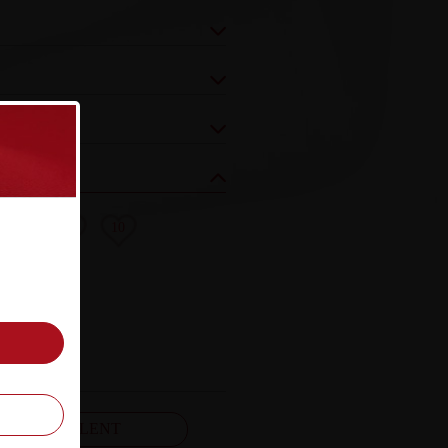
8
9
10
FELJELENT