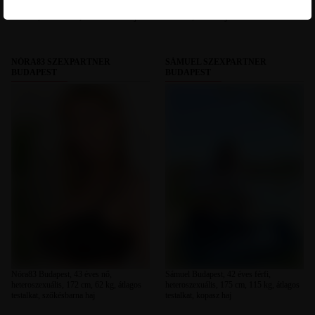
heteroszexuális, 173 cm, 60 kg, sportos
heteroszexuális, 170 cm, 60 kg, átlagos
testalkat, barna szem, szőkésbarna haj
testalkat, szőke haj
NÓRA83 SZEXPARTNER
SÁMUEL SZEXPARTNER
BUDAPEST
BUDAPEST
Nóra83 Budapest, 43 éves nő,
Sámuel Budapest, 42 éves férfi,
heteroszexuális, 172 cm, 62 kg, átlagos
heteroszexuális, 175 cm, 115 kg, átlagos
testalkat, szőkésbarna haj
testalkat, kopasz haj