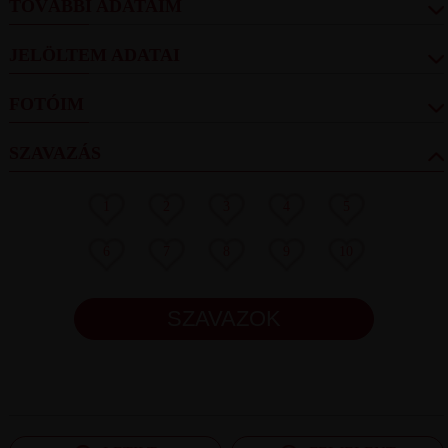
TOVÁBBI ADATAIM
JELÖLTEM ADATAI
FOTÓIM
SZAVAZÁS
1
2
3
4
5
6
7
8
9
10