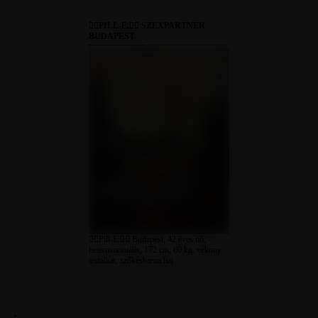
🧚‍♀️PILL-E.🧚‍♀️ SZEXPARTNER
BUDAPEST
🧚‍♀️Pill-E.🧚‍♀️ Budapest, 42 éves nő,
heteroszexuális, 172 cm, 60 kg, vékony
testalkat, szőkésbarna haj