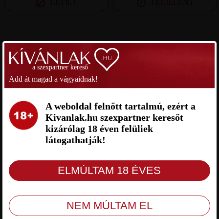
LETILT
FELJELENT
SZEXPARTNER BUDAPEST
a szexpartner kereső
DOROTTYA SZEXPARTNER
GABI88 SZEXPARTNER
BUDAPEST
BUDAPEST
Add át magad a vágyaidnak!
A weboldal felnőtt tartalmú, ezért a
Kivanlak.hu szexpartner keresőt
kizárólag 18 éven felüliek
látogathatják!
Dorottya Budapest, 43 éves nő,
Gabi88 Budapest, 38 éves nő,