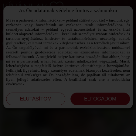
Az Ön adatainak védelme fontos a számunkra
SZEXPARTNER KERESŐ
Add át magad a vágyaidnak!
Mi és a partnereink információkat – például sütiket (cookie) – tárolunk egy
eszközön vagy hozzáférünk az eszközön tárolt információkhoz, és
személyes adatokat – például egyedi azonosítókat és az eszköz által
küldött alapvető információkat – kezelünk személyre szabott hirdetések és
tartalom nyújtásához, hirdetés- és tartalomméréshez, nézettségi adatok
Jelszó emlékeztető ›
gyűjtéséhez, valamint termékek kifejlesztéséhez és a termékek javításához.
Az Ön engedélyével mi és a partnereink eszközleolvasásos módszerrel
szerzett pontos geolokációs adatokat és azonosítási információkat is
Jegyezd meg az adataimat!
felhasználhatunk. A megfelelő helyre kattintva hozzájárulhat ahhoz, hogy
mi és a partnereink a fent leírtak szerint adatkezelést végezzünk. Másik
lehetőségként a megfelelő helyre kattintva elutasíthatja a hozzájárulást.
Felhívjuk figyelmét, hogy személyes adatainak bizonyos kezeléséhez nem
feltétlenül szükséges az Ön hozzájárulása, de jogában áll tiltakozni az
ilyen jellegű adatkezelés ellen. A beállításai csak erre a weboldalra
érvényesek.