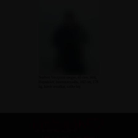
Norbert Veszprém megye, 45 éves férfi,
Hajmáskér, heteroszexuális, 192 cm, 178
kg, kövér testalkat, szőke haj
SZEXPARTNER KERESŐ
Add át magad a vágyaidnak!