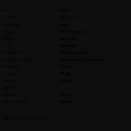
Nem
Férfi
Életkor
42
(36-45)
Csillagjegy
Szűz
Ország
Magyarország
Megye
Budapest
Város
Budapest
Szexualitás
Heteroszexuális
Regisztráció célja
Szexpartner hosszú távra
Magasság
173
cm
Testsúly
60
kg
Testalkat
Vékony
Szemszín
-
Hajszín
Barna
Beszélt nyelvek
magyar
BEMUTATKOZÁS