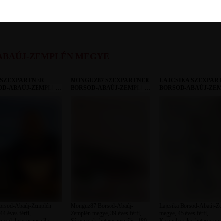
LETILT
ABAÚJ-ZEMPLÉN MEGYE
 SZEXPARTNER
MONGUZ87 SZEXPARTNER
LAJCSIKA SZEXPAR
OD-ABAÚJ-ZEMPLÉN
BORSOD-ABAÚJ-ZEMPLÉN
BORSOD-ABAÚJ-ZE
E
MEGYE
MEGYE
orsod-Abaúj-Zemplén
Monguz87 Borsod-Abaúj-
Lajcsika Borsod-Abaúj-Z
44 éves férfi,
Zemplén megye, 39 éves férfi,
megye, 45 éves férfi,
esd, heteroszexuális,
Sárospatak, heteroszexuális, 180
Kazincbarcika, heteroszexu