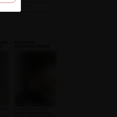
FELJELENT
TNER
KACSAFIU39
MPLÉN
SZEXPARTNER BORSOD-
ABAÚJ-ZEMPLÉN MEGYE
emplén
Kacsafiu39 Borsod-Abaúj-
Zemplén megye, 39 éves férfi,
ális,
Miskolc, heteroszexuális, 185 cm,