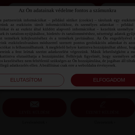
Az Ön adatainak védelme fontos a számunkra
Jegyezd meg az adataimat!
a partnereink információkat – például sütiket (cookie) – tárolunk egy eszköz
érünk az eszközön tárolt információkhoz, és személyes adatokat – például
ítókat és az eszköz által küldött alapvető információkat – kezelünk személyre 
sek és tartalom nyújtásához, hirdetés- és tartalomméréshez, nézettségi adatok gyűj
LACI SZEXPARTNER BORSOD-ABAÚJ-
nt termékek kifejlesztéséhez és a termékek javításához. Az Ön engedélyével 
ZEMPLÉN MEGYE
reink eszközleolvasásos módszerrel szerzett pontos geolokációs adatokat és azon
ciókat is felhasználhatunk. A megfelelő helyre kattintva hozzájárulhat ahhoz, ho
nereink a fent leírtak szerint adatkezelést végezzünk. Másik lehetőségként a me
Laci szexpartner Borsod-Abaúj-Zemplén megye, 36
kattintva elutasíthatja a hozzájárulást. Felhívjuk figyelmét, hogy személyes a
éves férfi, Tard, heteroszexuális, 183 cm, 95 kg,
s kezeléséhez nem feltétlenül szükséges az Ön hozzájárulása, de jogában áll tilta
átlagos testalkat, szőkésbarna haj
ellegű adatkezelés ellen. A beállításai csak erre a weboldalra érvényesek.
LEVÉL KÜLDÉSE
ÜZENET KÜLDÉSE
Levelezésünk ›
Üzeneteink ›