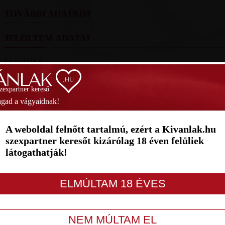
TOVÁBBI ADATAIM
JELÖLTEM ADATAI
FOTÓIM
SZAVAZÁS
szexpartner kereső
gad a vágyaidnak!
Helyezés
(2026):
(10 pont)
Hel
A weboldal felnőtt tartalmú, ezért a Kivanlak.hu
1
2
3
4
5
6
7
szexpartner keresőt kizárólag 18 éven felüliek
látogathatják!