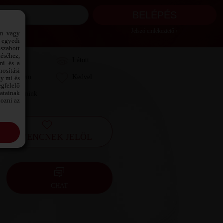
Jelszó emlékeztető ›
ön vagy
 egyedi
szabott
téséhez,
Láttam
Látott
mi és a
osítási
Kedvelem
Kedvel
gy mi és
gfelelő
datainak
Leveleztünk
kozni az
KEDVENCNEK JELÖL
CHAT