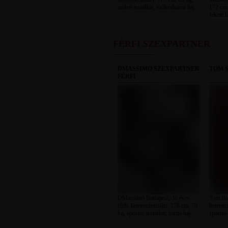
molett testalkat, szőkésbarna haj
172 cm, 
fekete h
FÉRFI SZEXPARTNER
DMASSIMO SZEXPARTNER
TOM 
FÉRFI
DMassimo Budapest, 36 éves
Tom Bud
férfi, heteroszexuális, 178 cm, 78
heteros
kg, sportos testalkat, barna haj
sportos 