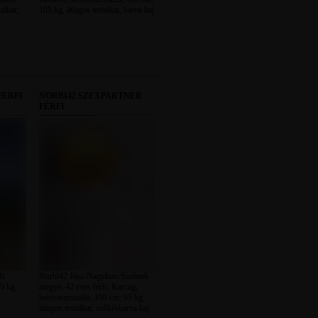
alkat,
105 kg, átlagos testalkat, barna haj
FÉRFI
NORBI42 SZEXPARTNER
FÉRFI
i,
Norbi42 Jász-Nagykun-Szolnok
9 kg,
megye, 42 éves férfi, Karcag,
heteroszexuális, 180 cm, 95 kg,
átlagos testalkat, szőkésbarna haj