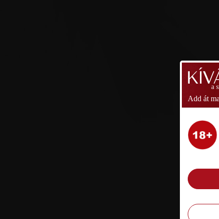
a 
Add át ma