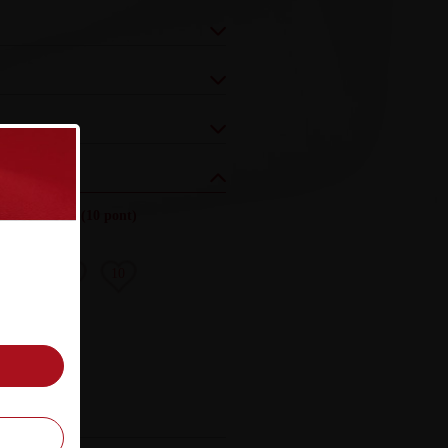
yezés (össz.)
:
(10 pont)
8
9
10