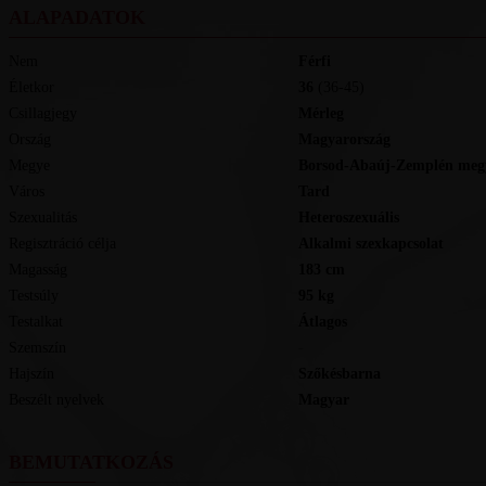
ALAPADATOK
Nem
Férfi
Életkor
36
(36-45)
Csillagjegy
Mérleg
Ország
Magyarország
Megye
Borsod-Abaúj-Zemplén meg
Város
Tard
Szexualitás
Heteroszexuális
Regisztráció célja
Alkalmi szexkapcsolat
Magasság
183
cm
Testsúly
95
kg
Testalkat
Átlagos
Szemszín
-
Hajszín
Szőkésbarna
Beszélt nyelvek
magyar
BEMUTATKOZÁS