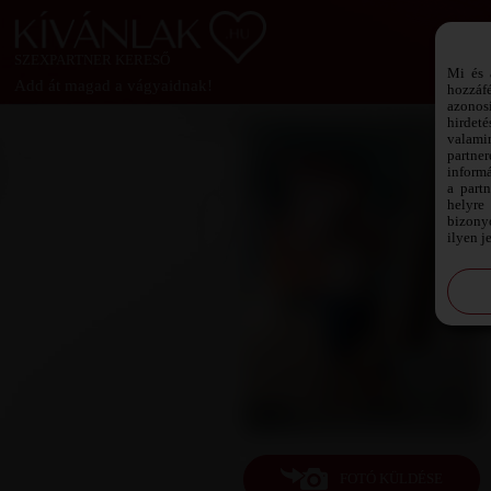
SZEXPARTNER KERESŐ
Mi és 
Add át magad a vágyaidnak!
hozzáf
azonos
hirdeté
valami
partne
informá
a part
helyre 
bizonyo
ilyen j
FOTÓ KÜLDÉSE