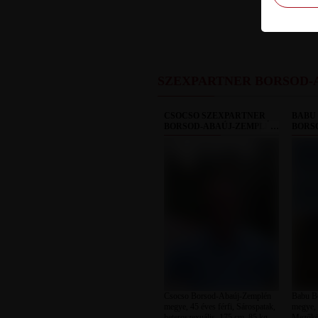
SZEXPARTNER BORSOD-
CSOCSO SZEXPARTNER
BABU
BORSOD-ABAÚJ-ZEMPLÉN
BORS
MEGYE
MEGY
Csocso Borsod-Abaúj-Zemplén
Babu B
megye, 45 éves férfi, Sárospatak,
megye, 
heteroszexuális, 175 cm, 85 kg,
Mezőköv