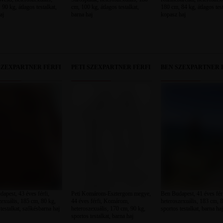
90 kg, átlagos testalkat,
cm, 100 kg, átlagos testalkat,
180 cm, 84 kg, átlagos test
aj
barna haj
kopasz haj
SZEXPARTNER FÉRFI
PETI SZEXPARTNER FÉRFI
BEN SZEXPARTNER 
apest, 43 éves férfi,
Peti Komárom-Esztergom megye,
Ben Budapest, 41 éves férf
zexuális, 185 cm, 80 kg,
44 éves férfi, Komárom,
heteroszexuális, 183 cm, 8
testalkat, szőkésbarna haj
heteroszexuális, 170 cm, 90 kg,
sportos testalkat, barna haj
sportos testalkat, barna haj