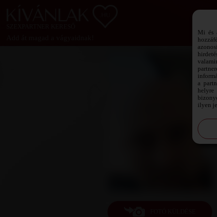
SZEXPARTNER KERESŐ
Mi és 
Add át magad a vágyaidnak!
hozzáf
azonos
hirdeté
valami
partne
informá
a part
helyre 
bizonyo
ilyen j
FOTÓ KÜLDÉSE