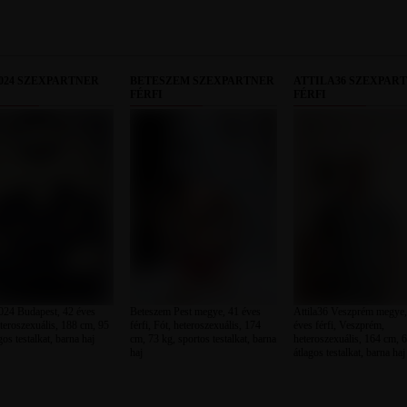
024 SZEXPARTNER
BETESZEM SZEXPARTNER
ATTILA36 SZEXPAR
FÉRFI
FÉRFI
4 Budapest, 42 éves
Beteszem Pest megye, 41 éves
Attila36 Veszprém megye,
eteroszexuális, 188 cm, 95
férfi, Fót, heteroszexuális, 174
éves férfi, Veszprém,
gos testalkat, barna haj
cm, 73 kg, sportos testalkat, barna
heteroszexuális, 164 cm, 6
haj
átlagos testalkat, barna haj