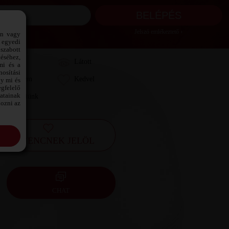
Jelszó emlékeztető ›
ön vagy
 egyedi
szabott
téséhez,
Láttam
Látott
mi és a
osítási
Kedvelem
Kedvel
gy mi és
gfelelő
datainak
Leveleztünk
kozni az
KEDVENCNEK JELÖL
CHAT