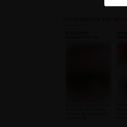
SZEXPARTNER VAS MEG
KÉKSZEMŰ83
APHR
SZEXPARTNER VAS
SZEX
MEGYE
MEGY
kékszemű83 Vas megye, 43 éves
APHRO
nő, Körmend, heteroszexuális,
éves nő
165 cm, 93 kg, molett testalkat,
170 cm, 
szőkésbarna haj
barna h