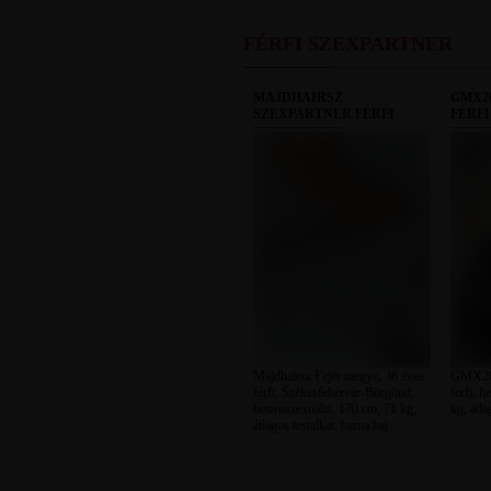
FÉRFI SZEXPARTNER
MAJDHAÍRSZ
GMX2
SZEXPARTNER FÉRFI
FÉRFI
Majdhaírsz Fejér megye, 38 éves
GMX202
férfi, Székesfehérvár-Börgönd,
férfi, h
heteroszexuális, 170 cm, 71 kg,
kg, átla
átlagos testalkat, barna haj