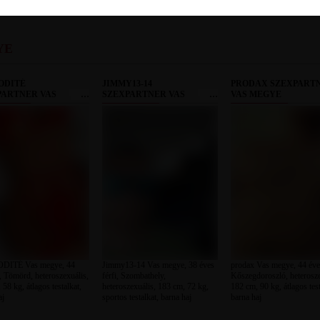
YE
ODITÉ
JIMMY13-14
PRODAX SZEXPART
PARTNER VAS
SZEXPARTNER VAS
VAS MEGYE
E
MEGYE
DITÉ Vas megye, 44
Jimmy13-14 Vas megye, 38 éves
prodax Vas megye, 44 éves
, Tömörd, heteroszexuális,
férfi, Szombathely,
Kőszegdoroszló, heterosze
58 kg, átlagos testalkat,
heteroszexuális, 183 cm, 72 kg,
182 cm, 90 kg, átlagos test
aj
sportos testalkat, barna haj
barna haj