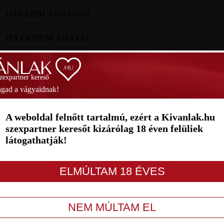
TOVÁBBI ADATAIM
JELÖLTEM ADATAI
FOTÓIM
szexpartner kereső
SZAVAZÁS
gad a vágyaidnak!
1
2
3
4
5
6
7
A weboldal felnőtt tartalmú, ezért a Kivanlak.hu
szexpartner keresőt kizárólag 18 éven felüliek
látogathatják!
LETILT