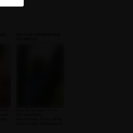
NER
ZEUSZ 82 SZEXPARTNER
VAS MEGYE
 férfi,
Zeusz 82 Vas megye, 44 éves
xuális,
férfi, Szombathely,
alkat,
heteroszexuális, 192 cm, 100 kg,
átlagos testalkat, szőkésbarna haj