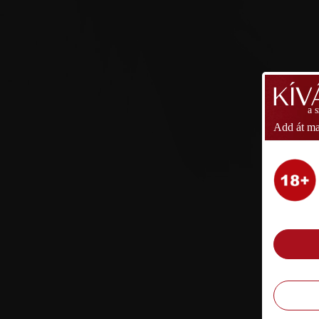
a 
Add át ma