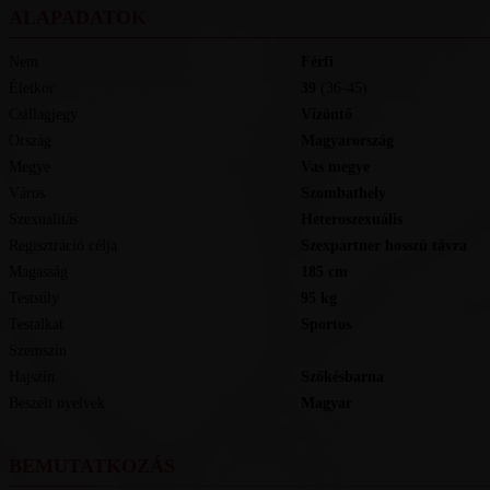
ALAPADATOK
Nem
Férfi
Életkor
39
(36-45)
Csillagjegy
Vízöntő
Ország
Magyarország
Megye
Vas megye
Város
Szombathely
Szexualitás
Heteroszexuális
Regisztráció célja
Szexpartner hosszú távra
Magasság
185
cm
Testsúly
95
kg
Testalkat
Sportos
Szemszín
-
Hajszín
Szőkésbarna
Beszélt nyelvek
magyar
BEMUTATKOZÁS