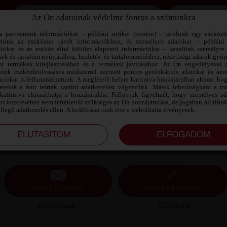
Az Ön adatainak védelme fontos a számunkra
Jegyezd meg az adataimat!
a partnereink információkat – például sütiket (cookie) – tárolunk egy eszköz
érünk az eszközön tárolt információkhoz, és személyes adatokat – például
ítókat és az eszköz által küldött alapvető információkat – kezelünk személyre 
sek és tartalom nyújtásához, hirdetés- és tartalomméréshez, nézettségi adatok gyűj
LAMAN SZEXPARTNER VAS MEGYE
nt termékek kifejlesztéséhez és a termékek javításához. Az Ön engedélyével 
reink eszközleolvasásos módszerrel szerzett pontos geolokációs adatokat és azon
ciókat is felhasználhatunk. A megfelelő helyre kattintva hozzájárulhat ahhoz, ho
Laman szexpartner Vas megye, 39 éves férfi,
nereink a fent leírtak szerint adatkezelést végezzünk. Másik lehetőségként a me
Szombathely, heteroszexuális, 185 cm, 95 kg, sportos
kattintva elutasíthatja a hozzájárulást. Felhívjuk figyelmét, hogy személyes a
testalkat, szőkésbarna haj
s kezeléséhez nem feltétlenül szükséges az Ön hozzájárulása, de jogában áll tilta
ellegű adatkezelés ellen. A beállításai csak erre a weboldalra érvényesek.
LEVÉL KÜLDÉSE
ÜZENET KÜLDÉSE
Levelezésünk ›
Üzeneteink ›