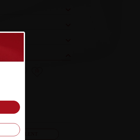
8
9
10
FELJELENT