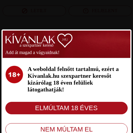
LETILT
FELJELENT
SZEXPARTNER KOMÁROM-ESZTERGOM MEGYE
a szexpartner kereső
CHERRY 2026 SZEXPARTNER
PETI SZEXPARTNER KOMÁROM-
Add át magad a vágyaidnak!
KOMÁROM-ESZTERGOM MEGYE
ESZTERGOM MEGYE
A weboldal felnőtt tartalmú, ezért a
Kivanlak.hu szexpartner keresőt
kizárólag 18 éven felüliek
látogathatják!