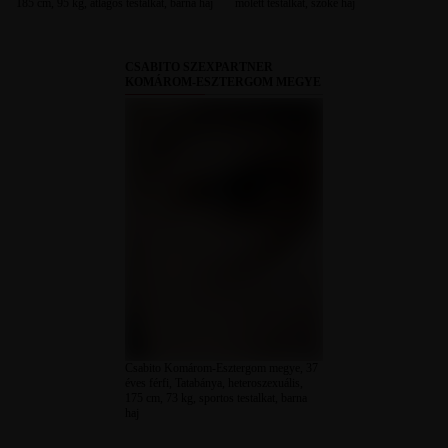
185 cm, 95 kg, átlagos testalkat, barna haj
molett testalkat, szőke haj
CSABITO SZEXPARTNER
KOMÁROM-ESZTERGOM MEGYE
Csabito Komárom-Esztergom megye, 37
éves férfi, Tatabánya, heteroszexuális,
175 cm, 73 kg, sportos testalkat, barna
haj