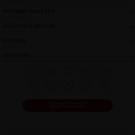
TOVÁBBI ADATAIM
JELÖLTEM ADATAI
FOTÓIM
SZAVAZÁS
1
2
3
4
5
6
7
8
9
10