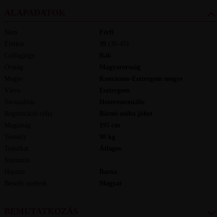
ALAPADATOK
Nem
Férfi
Életkor
39
(36-45)
Csillagjegy
Rák
Ország
Magyarország
Megye
Komárom-Esztergom megye
Város
Esztergom
Szexualitás
Heteroszexuális
Regisztráció célja
Bármi szóba jöhet
Magasság
195
cm
Testsúly
98
kg
Testalkat
Átlagos
Szemszín
-
Hajszín
Barna
Beszélt nyelvek
magyar
BEMUTATKOZÁS