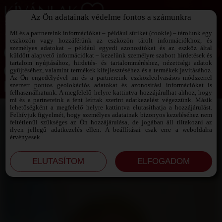
Az Ön adatainak védelme fontos a számunkra
SZEXPARTNER KERESŐ
Add át magad a vágyaidnak!
Mi és a partnereink információkat – például sütiket (cookie) – tárolunk egy
eszközön vagy hozzáférünk az eszközön tárolt információkhoz, és
személyes adatokat – például egyedi azonosítókat és az eszköz által
küldött alapvető információkat – kezelünk személyre szabott hirdetések és
tartalom nyújtásához, hirdetés- és tartalomméréshez, nézettségi adatok
Jelszó emlékeztető ›
gyűjtéséhez, valamint termékek kifejlesztéséhez és a termékek javításához.
Az Ön engedélyével mi és a partnereink eszközleolvasásos módszerrel
szerzett pontos geolokációs adatokat és azonosítási információkat is
Jegyezd meg az adataimat!
felhasználhatunk. A megfelelő helyre kattintva hozzájárulhat ahhoz, hogy
mi és a partnereink a fent leírtak szerint adatkezelést végezzünk. Másik
lehetőségként a megfelelő helyre kattintva elutasíthatja a hozzájárulást.
Felhívjuk figyelmét, hogy személyes adatainak bizonyos kezeléséhez nem
feltétlenül szükséges az Ön hozzájárulása, de jogában áll tiltakozni az
ilyen jellegű adatkezelés ellen. A beállításai csak erre a weboldalra
érvényesek.