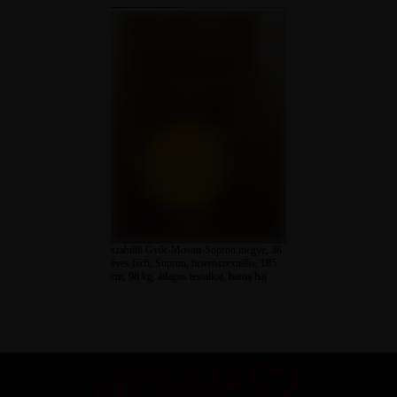
szabi88 Győr-Moson-Sopron megye, 38
éves férfi, Sopron, heteroszexuális, 185
cm, 98 kg, átlagos testalkat, barna haj