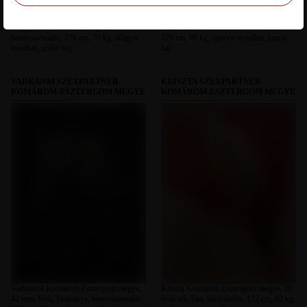
Cherry 2026 Komárom-Esztergom
Peti Komárom-Esztergom megye, 44
megye, 45 éves nő, Esztergom,
éves férfi, Komárom, heteroszexuális,
heteroszexuális, 178 cm, 70 kg, átlagos
170 cm, 90 kg, sportos testalkat, barna
testalkat, szőke haj
haj
VADKAN84 SZEXPARTNER
KRISZTA SZEXPARTNER
KOMÁROM-ESZTERGOM MEGYE
KOMÁROM-ESZTERGOM MEGYE
Vadkan84 Komárom-Esztergom megye,
Kriszta Komárom-Esztergom megye, 39
42 éves férfi, Tatabánya, heteroszexuális,
éves nő, Tata, biszexuális, 172 cm, 82 kg,