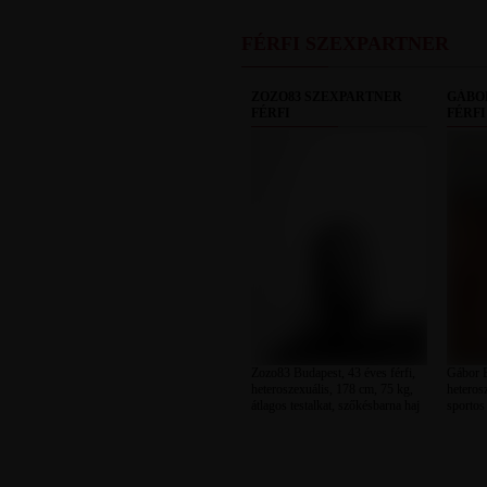
FÉRFI SZEXPARTNER
ZOZO83 SZEXPARTNER
GÁBO
FÉRFI
FÉRFI
Zozo83 Budapest, 43 éves férfi,
Gábor B
heteroszexuális, 178 cm, 75 kg,
heteros
átlagos testalkat, szőkésbarna haj
sportos 