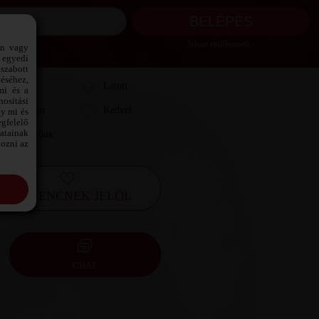
Jelszó emlékeztető ›
ön vagy
 egyedi
szabott
téséhez,
Láttam
Látott
mi és a
osítási
Kedvelem
Kedvel
gy mi és
gfelelő
datainak
Leveleztünk
kozni az
KEDVENCNEK JELÖL
CHAT