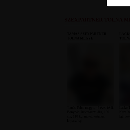
SZEXPARTNER TOLNA M
TAMÁS SZEXPARTNER
LACK
TOLNA MEGYE
TOLN
Tamás Tolna megye, 44 éves férfi,
Lackó T
Bonyhád, heteroszexuális, 180
Kéty, h
cm, 110 kg, molett testalkat,
kg, vék
kopasz haj