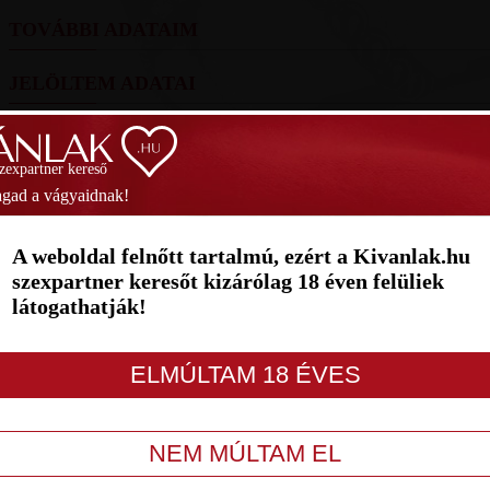
TOVÁBBI ADATAIM
JELÖLTEM ADATAI
FOTÓIM
szexpartner kereső
SZAVAZÁS
gad a vágyaidnak!
1
2
3
4
5
6
7
A weboldal felnőtt tartalmú, ezért a Kivanlak.hu
szexpartner keresőt kizárólag 18 éven felüliek
látogathatják!
LETILT