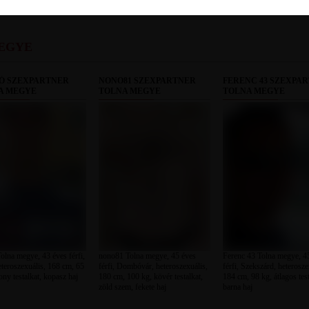
EGYE
Ó SZEXPARTNER
NONO81 SZEXPARTNER
FERENC 43 SZEXPA
A MEGYE
TOLNA MEGYE
TOLNA MEGYE
olna megye, 43 éves férfi,
nono81 Tolna megye, 45 éves
Ferenc 43 Tolna megye, 4
eteroszexuális, 168 cm, 65
férfi, Dombóvár, heteroszexuális,
férfi, Szekszárd, heterosze
ony testalkat, kopasz haj
180 cm, 100 kg, kövér testalkat,
184 cm, 98 kg, átlagos test
zöld szem, fekete haj
barna haj