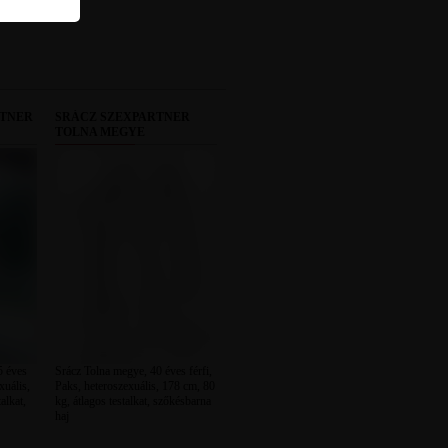
RTNER
SRÁCZ SZEXPARTNER
TOLNA MEGYE
5 éves
Srácz Tolna megye, 40 éves férfi,
xuális,
Paks, heteroszexuális, 178 cm, 80
alkat,
kg, átlagos testalkat, szőkésbarna
haj