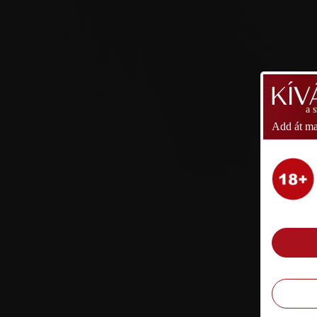
a 
Add át ma