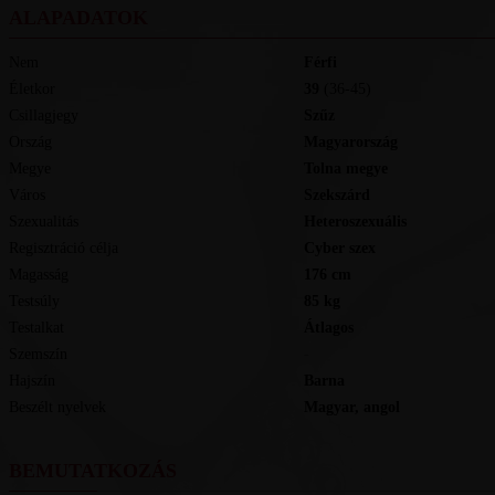
ALAPADATOK
Nem
Férfi
Életkor
39
(36-45)
Csillagjegy
Szűz
Ország
Magyarország
Megye
Tolna megye
Város
Szekszárd
Szexualitás
Heteroszexuális
Regisztráció célja
Cyber szex
Magasság
176
cm
Testsúly
85
kg
Testalkat
Átlagos
Szemszín
-
Hajszín
Barna
Beszélt nyelvek
magyar, angol
BEMUTATKOZÁS