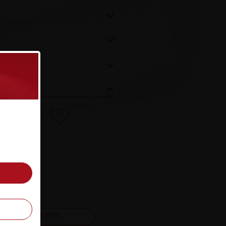
8
9
10
FELJELENT