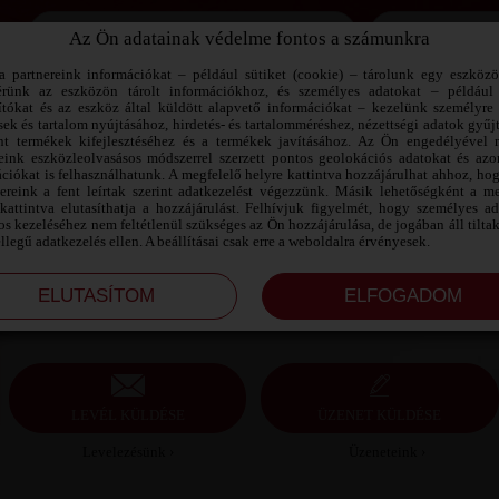
Az Ön adatainak védelme fontos a számunkra
Jegyezd meg az adataimat!
a partnereink információkat – például sütiket (cookie) – tárolunk egy eszköz
érünk az eszközön tárolt információkhoz, és személyes adatokat – például
ítókat és az eszköz által küldött alapvető információkat – kezelünk személyre 
sek és tartalom nyújtásához, hirdetés- és tartalomméréshez, nézettségi adatok gyűj
LEVI SZEXPARTNER TOLNA MEGYE
nt termékek kifejlesztéséhez és a termékek javításához. Az Ön engedélyével 
reink eszközleolvasásos módszerrel szerzett pontos geolokációs adatokat és azon
ciókat is felhasználhatunk. A megfelelő helyre kattintva hozzájárulhat ahhoz, ho
Levi szexpartner Tolna megye, 39 éves férfi,
nereink a fent leírtak szerint adatkezelést végezzünk. Másik lehetőségként a me
Szekszárd, heteroszexuális, 176 cm, 85 kg, átlagos
kattintva elutasíthatja a hozzájárulást. Felhívjuk figyelmét, hogy személyes a
testalkat, barna haj
s kezeléséhez nem feltétlenül szükséges az Ön hozzájárulása, de jogában áll tilta
ellegű adatkezelés ellen. A beállításai csak erre a weboldalra érvényesek.
LEVÉL KÜLDÉSE
ÜZENET KÜLDÉSE
Levelezésünk ›
Üzeneteink ›