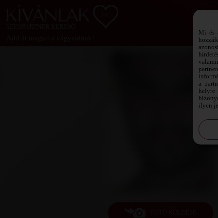
SZEXPARTNER KERESŐ
Mi és 
Add át magad a vágyaidnak!
hozzáf
azonos
hirdeté
valami
partne
informá
a part
helyre 
bizonyo
ilyen j
FOTÓ KÜLDÉSE