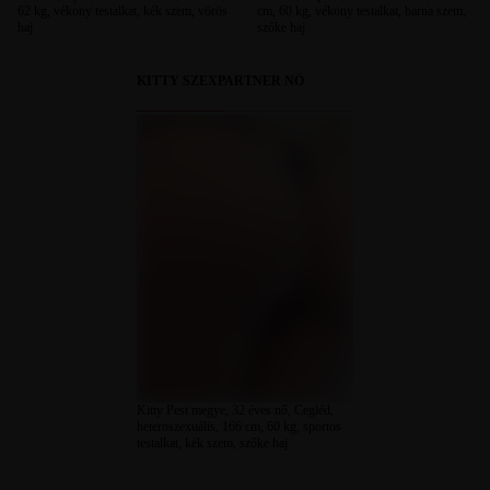
62 kg, vékony testalkat, kék szem, vörös
cm, 60 kg, vékony testalkat, barna szem,
haj
szőke haj
KITTY SZEXPARTNER NŐ
Kitty Pest megye, 32 éves nő, Cegléd,
heteroszexuális, 166 cm, 60 kg, sportos
testalkat, kék szem, szőke haj