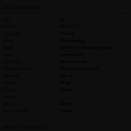
ALAPADATOK
Nem
Nő
Életkor
29
(26-35)
Csillagjegy
Vízöntő
Ország
Magyarország
Megye
Szabolcs-Szatmár-Bereg megye
Város
Nyíregyháza
Szexualitás
Heteroszexuális
Regisztráció célja
Alkalmi szexkapcsolat
Magasság
168
cm
Testsúly
50
kg
Testalkat
Vékony
Szemszín
-
Hajszín
Barna
Beszélt nyelvek
magyar
BEMUTATKOZÁS