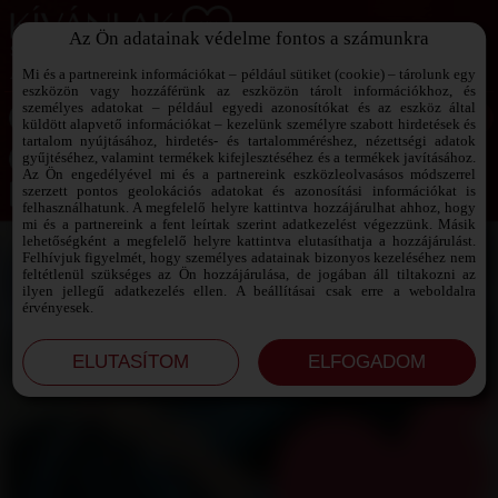
Az Ön adatainak védelme fontos a számunkra
SZEXPARTNER KERESŐ
Add át magad a vágyaidnak!
Mi és a partnereink információkat – például sütiket (cookie) – tárolunk egy
eszközön vagy hozzáférünk az eszközön tárolt információkhoz, és
személyes adatokat – például egyedi azonosítókat és az eszköz által
küldött alapvető információkat – kezelünk személyre szabott hirdetések és
tartalom nyújtásához, hirdetés- és tartalomméréshez, nézettségi adatok
Jelszó emlékeztető ›
gyűjtéséhez, valamint termékek kifejlesztéséhez és a termékek javításához.
Az Ön engedélyével mi és a partnereink eszközleolvasásos módszerrel
szerzett pontos geolokációs adatokat és azonosítási információkat is
Jegyezd meg az adataimat!
felhasználhatunk. A megfelelő helyre kattintva hozzájárulhat ahhoz, hogy
mi és a partnereink a fent leírtak szerint adatkezelést végezzünk. Másik
lehetőségként a megfelelő helyre kattintva elutasíthatja a hozzájárulást.
Felhívjuk figyelmét, hogy személyes adatainak bizonyos kezeléséhez nem
feltétlenül szükséges az Ön hozzájárulása, de jogában áll tiltakozni az
ilyen jellegű adatkezelés ellen. A beállításai csak erre a weboldalra
érvényesek.