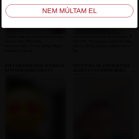
Akos92 Szabolcs-Szatmár-Bereg megye,
Geri Szabolcs-Szatmár-Bereg megye, 31
34 éves férfi, Mátészalka,
éves férfi, Nyíregyháza, heteroszexuális,
heteroszexuális, 171 cm, 60 kg, átlagos
183 cm, 88 kg, sportos testalkat, barna
testalkat, barna haj
haj
ZOLI SZEXPARTNER SZABOLCS-
SZÈTNYALLAK SZEXPARTNER
SZATMÁR-BEREG MEGYE
SZABOLCS-SZATMÁR-BEREG
MEGYE