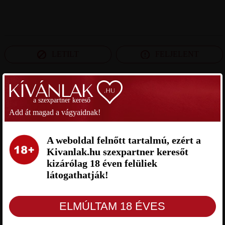
LETILT
FELJELENT
SZEXPARTNER SZABOLCS-SZATMÁR-BEREG
a szexpartner kereső
MEGYE
Add át magad a vágyaidnak!
AKOS92 SZEXPARTNER
GERI SZEXPARTNER SZABOLCS-
A weboldal felnőtt tartalmú, ezért a
SZABOLCS-SZATMÁR-BEREG
SZATMÁR-BEREG MEGYE
MEGYE
Kivanlak.hu szexpartner keresőt
kizárólag 18 éven felüliek
látogathatják!