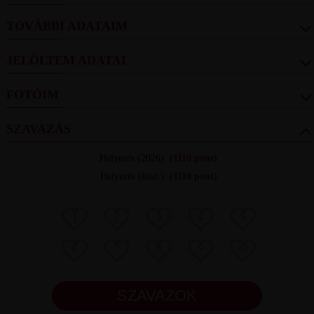
TOVÁBBI ADATAIM
JELÖLTEM ADATAI
FOTÓIM
SZAVAZÁS
Helyezés
(2026):
(1110 pont)
Helyezés (össz.)
:
(1110 pont)
1
2
3
4
5
6
7
8
9
10