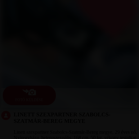
FOTÓ KÜLDÉSE
LINETT SZEXPARTNER SZABOLCS-
SZATMÁR-BEREG MEGYE
Linett szexpartner Szabolcs-Szatmár-Bereg megye, 29 éves nő,
Nyíregyháza, heteroszexuális, 168 cm, 50 kg, vékony testalkat,