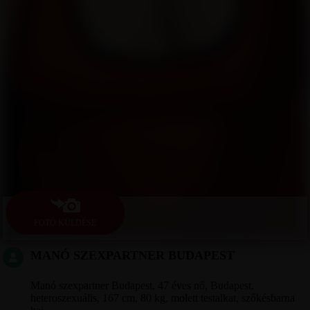
FOTÓ KÜLDÉSE
MANÓ SZEXPARTNER BUDAPEST
Manó szexpartner Budapest, 47 éves nő, Budapest,
heteroszexuális, 167 cm, 80 kg, molett testalkat, szőkésbarna