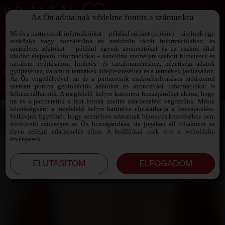
Az Ön adatainak védelme fontos a számunkra
SZEXPARTNER KERESŐ
Add át magad a vágyaidnak!
Mi és a partnereink információkat – például sütiket (cookie) – tárolunk egy
eszközön vagy hozzáférünk az eszközön tárolt információkhoz, és
személyes adatokat – például egyedi azonosítókat és az eszköz által
küldött alapvető információkat – kezelünk személyre szabott hirdetések és
tartalom nyújtásához, hirdetés- és tartalomméréshez, nézettségi adatok
Jelszó emlékeztető ›
gyűjtéséhez, valamint termékek kifejlesztéséhez és a termékek javításához.
Az Ön engedélyével mi és a partnereink eszközleolvasásos módszerrel
szerzett pontos geolokációs adatokat és azonosítási információkat is
Jegyezd meg az adataimat!
felhasználhatunk. A megfelelő helyre kattintva hozzájárulhat ahhoz, hogy
mi és a partnereink a fent leírtak szerint adatkezelést végezzünk. Másik
lehetőségként a megfelelő helyre kattintva elutasíthatja a hozzájárulást.
Felhívjuk figyelmét, hogy személyes adatainak bizonyos kezeléséhez nem
feltétlenül szükséges az Ön hozzájárulása, de jogában áll tiltakozni az
ilyen jellegű adatkezelés ellen. A beállításai csak erre a weboldalra
érvényesek.