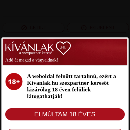
LETILT
FELJELENT
SZEXPARTNER BUDAPEST
a szexpartner kereső
Add át magad a vágyaidnak!
ATHLETE SZEXPARTNER
MANKER SZEXPARTNER
BUDAPEST
BUDAPEST
A weboldal felnőtt tartalmú, ezért a
Kivanlak.hu szexpartner keresőt
kizárólag 18 éven felüliek
látogathatják!