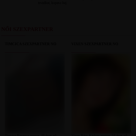
testalkat, kopasz haj
NŐI SZEXPARTNER
TIMCICA SZEXPARTNER NŐ
VIXEN SZEXPARTNER NŐ
Timcica Baranya megye, 48 éves nő,
Vixen Bács-Kiskun megye, 54 éves nő,