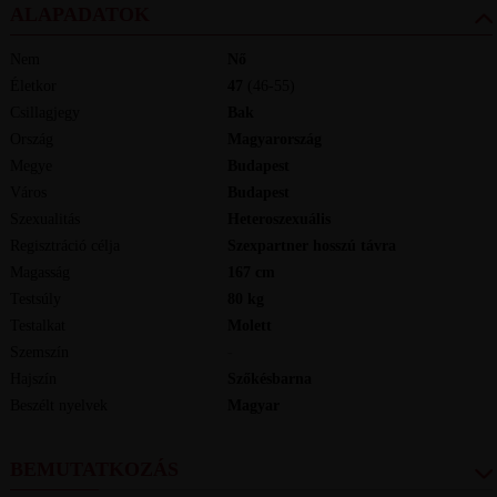
ALAPADATOK
Nem
Nő
Életkor
47
(46-55)
Csillagjegy
Bak
Ország
Magyarország
Megye
Budapest
Város
Budapest
Szexualitás
Heteroszexuális
Regisztráció célja
Szexpartner hosszú távra
Magasság
167
cm
Testsúly
80
kg
Testalkat
Molett
Szemszín
-
Hajszín
Szőkésbarna
Beszélt nyelvek
magyar
BEMUTATKOZÁS