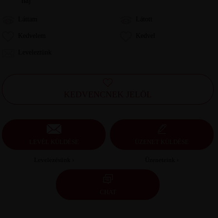
haj
Láttam
Látott
Kedvelem
Kedvel
Leveleztünk
KEDVENCNEK JELÖL
LEVÉL KÜLDÉSE
ÜZENET KÜLDÉSE
Levelezésünk ›
Üzeneteink ›
CHAT