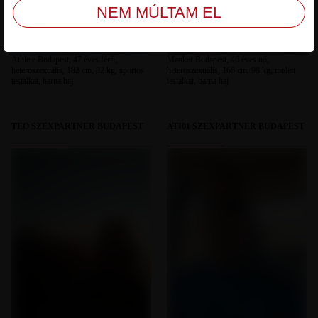
Athlete Budapest, 47 éves férfi,
Manker Budapest, 46 éves nő,
heteroszexuális, 182 cm, 82 kg, sportos
heteroszexuális, 168 cm, 98 kg, molett
testalkat, barna haj
testalkat, barna haj
TEO SZEXPARTNER BUDAPEST
ATI01 SZEXPARTNER BUDAPEST