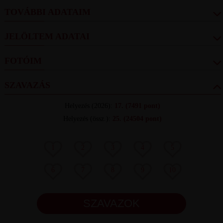
TOVÁBBI ADATAIM
JELÖLTEM ADATAI
FOTÓIM
SZAVAZÁS
Helyezés
(2026):
17.
(7491 pont)
Helyezés (össz.)
:
25.
(24504 pont)
1
2
3
4
5
6
7
8
9
10