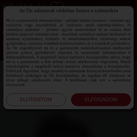
Az Ön adatainak védelme fontos a számunkra
SZEXPARTNER KERESŐ
Add át magad a vágyaidnak!
Mi és a partnereink információkat – például sütiket (cookie) – tárolunk egy
eszközön vagy hozzáférünk az eszközön tárolt információkhoz, és
személyes adatokat – például egyedi azonosítókat és az eszköz által
küldött alapvető információkat – kezelünk személyre szabott hirdetések és
tartalom nyújtásához, hirdetés- és tartalomméréshez, nézettségi adatok
Jelszó emlékeztető ›
gyűjtéséhez, valamint termékek kifejlesztéséhez és a termékek javításához.
Az Ön engedélyével mi és a partnereink eszközleolvasásos módszerrel
szerzett pontos geolokációs adatokat és azonosítási információkat is
Jegyezd meg az adataimat!
felhasználhatunk. A megfelelő helyre kattintva hozzájárulhat ahhoz, hogy
mi és a partnereink a fent leírtak szerint adatkezelést végezzünk. Másik
lehetőségként a megfelelő helyre kattintva elutasíthatja a hozzájárulást.
Felhívjuk figyelmét, hogy személyes adatainak bizonyos kezeléséhez nem
feltétlenül szükséges az Ön hozzájárulása, de jogában áll tiltakozni az
ilyen jellegű adatkezelés ellen. A beállításai csak erre a weboldalra
érvényesek.