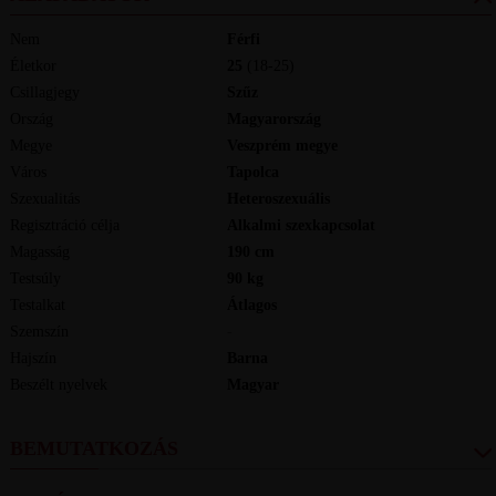
Nem
Férfi
Életkor
25
(18-25)
Csillagjegy
Szűz
Ország
Magyarország
Megye
Veszprém megye
Város
Tapolca
Szexualitás
Heteroszexuális
Regisztráció célja
Alkalmi szexkapcsolat
Magasság
190
cm
Testsúly
90
kg
Testalkat
Átlagos
Szemszín
-
Hajszín
Barna
Beszélt nyelvek
magyar
BEMUTATKOZÁS