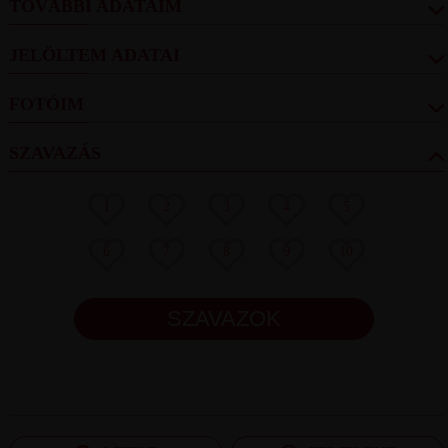
TOVÁBBI ADATAIM
JELÖLTEM ADATAI
FOTÓIM
SZAVAZÁS
1
2
3
4
5
6
7
8
9
10