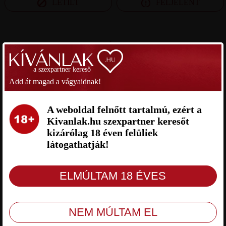
LETILT
FELJELENT
SZEXPARTNER VESZPRÉM MEGYE
a szexpartner kereső
ERIK SZEXPARTNER VESZPRÉM
BENIKE SZEXPARTNER
MEGYE
VESZPRÉM MEGYE
Add át magad a vágyaidnak!
A weboldal felnőtt tartalmú, ezért a
Kivanlak.hu szexpartner keresőt
kizárólag 18 éven felüliek
látogathatják!
Erik Veszprém megye, 22 éves férfi,
benike Veszprém megye, 18 éves férfi,