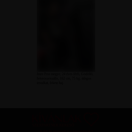
Imre Pest megye, 24 éves férfi, Gödöllő,
heteroszexuális, 162 cm, 75 kg, átlagos
testalkat, fekete haj
SZEXPARTNER KERESŐ
Add át magad a vágyaidnak!