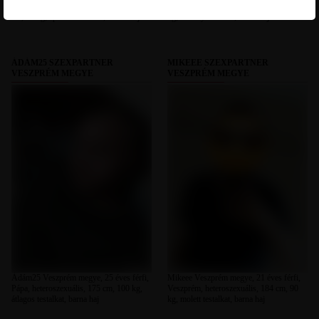
Veszprém-Kádárta, heteroszexuális, 180
Veszprém, heteroszexuális, 169 cm, 60
cm, 80 kg, sportos testalkat, fekete haj
kg, vékony testalkat, barna haj
ÁDÁM25 SZEXPARTNER
MIKEEE SZEXPARTNER
VESZPRÉM MEGYE
VESZPRÉM MEGYE
Ádám25 Veszprém megye, 25 éves férfi,
Mikeee Veszprém megye, 21 éves férfi,
Pápa, heteroszexuális, 175 cm, 100 kg,
Veszprém, heteroszexuális, 184 cm, 90
átlagos testalkat, barna haj
kg, molett testalkat, barna haj