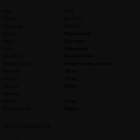
Nem
Férfi
Életkor
19
(18-25)
Csillagjegy
Skorpió
Ország
Magyarország
Megye
Zala megye
Város
Zalaegerszeg
Szexualitás
Heteroszexuális
Regisztráció célja
Szexpartner hosszú távra
Magasság
181
cm
Testsúly
110
kg
Testalkat
Molett
Szemszín
-
Hajszín
Barna
Beszélt nyelvek
magyar
BEMUTATKOZÁS