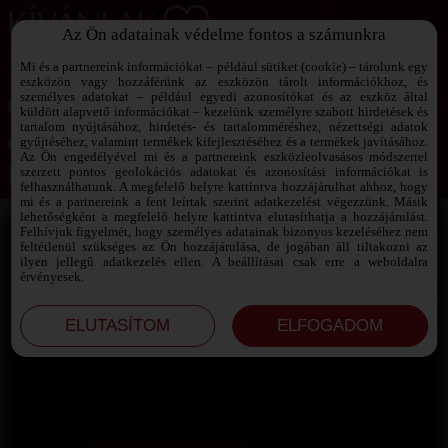
Az Ön adatainak védelme fontos a számunkra
SZEXPARTNER KERESŐ
Add át magad a vágyaidnak!
Mi és a partnereink információkat – például sütiket (cookie) – tárolunk egy
eszközön vagy hozzáférünk az eszközön tárolt információkhoz, és
személyes adatokat – például egyedi azonosítókat és az eszköz által
küldött alapvető információkat – kezelünk személyre szabott hirdetések és
tartalom nyújtásához, hirdetés- és tartalomméréshez, nézettségi adatok
Jelszó emlékeztető ›
gyűjtéséhez, valamint termékek kifejlesztéséhez és a termékek javításához.
Az Ön engedélyével mi és a partnereink eszközleolvasásos módszerrel
szerzett pontos geolokációs adatokat és azonosítási információkat is
Jegyezd meg az adataimat!
felhasználhatunk. A megfelelő helyre kattintva hozzájárulhat ahhoz, hogy
mi és a partnereink a fent leírtak szerint adatkezelést végezzünk. Másik
lehetőségként a megfelelő helyre kattintva elutasíthatja a hozzájárulást.
Felhívjuk figyelmét, hogy személyes adatainak bizonyos kezeléséhez nem
feltétlenül szükséges az Ön hozzájárulása, de jogában áll tiltakozni az
ilyen jellegű adatkezelés ellen. A beállításai csak erre a weboldalra
érvényesek.