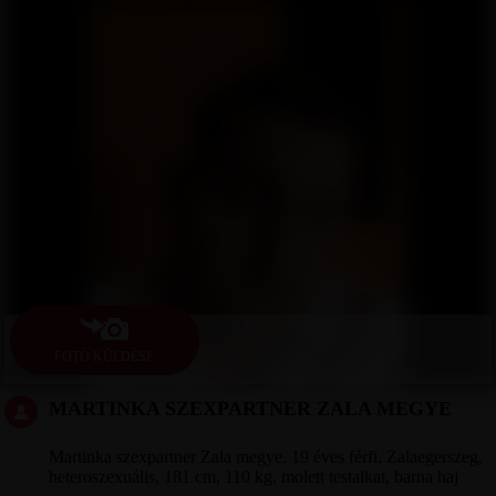
FOTÓ KÜLDÉSE
MARTINKA SZEXPARTNER ZALA MEGYE
Martinka szexpartner Zala megye, 19 éves férfi, Zalaegerszeg,
heteroszexuális, 181 cm, 110 kg, molett testalkat, barna haj