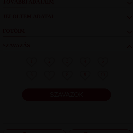
TOVÁBBI ADATAIM
JELÖLTEM ADATAI
FOTÓIM
SZAVAZÁS
1
2
3
4
5
6
7
8
9
10