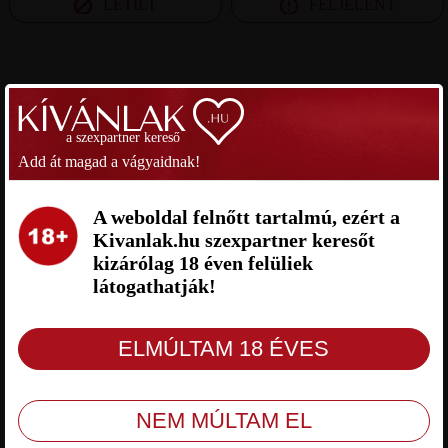
LETILT
FELJELENT
SZEXPARTNER ZALA MEGYE
a szexpartner kereső
PATRIK SZEXPARTNER ZALA
MRCAT SZEXPARTNER ZALA
MEGYE
MEGYE
Add át magad a vágyaidnak!
A weboldal felnőtt tartalmú, ezért a
Kivanlak.hu szexpartner keresőt
kizárólag 18 éven felüliek
látogathatják!
Patrik Zala megye, 22 éves férfi, Hévíz,
MrCat Zala megye, 19 éves férfi,