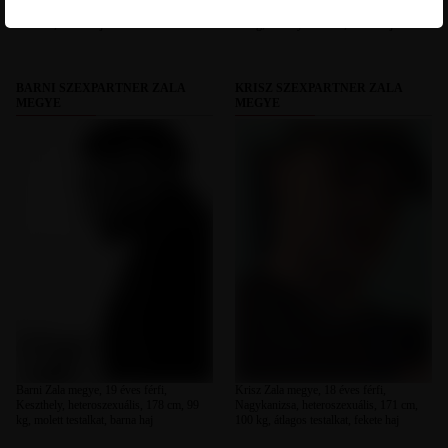
heteroszexuális, 175 cm, 70 kg, átlagos
Zalaegerszeg, heteroszexuális, 177 cm,
testalkat, barna haj
57 kg, vékony testalkat, barna haj
BARNI SZEXPARTNER ZALA
KRISZ SZEXPARTNER ZALA
MEGYE
MEGYE
Barni Zala megye, 19 éves férfi,
Krisz Zala megye, 18 éves férfi,
Keszthely, heteroszexuális, 178 cm, 99
Nagykanizsa, heteroszexuális, 171 cm,
kg, molett testalkat, barna haj
100 kg, átlagos testalkat, fekete haj