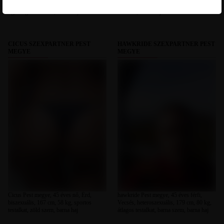
Kistarcsa, heteroszexuális, 170 cm, 85
heteroszexuális, 174 cm, 73 kg, sportos
kg, átlagos testalkat, barna haj
testalkat, barna haj
CICUS SZEXPARTNER PEST
HAWKRIDE SZEXPARTNER PEST
MEGYE
MEGYE
Cicus Pest megye, 45 éves nő, Érd,
hawkride Pest megye, 45 éves férfi,
biszexuális, 167 cm, 58 kg, sportos
Vecsés, heteroszexuális, 179 cm, 80 kg,
testalkat, zöld szem, barna haj
átlagos testalkat, barna szem, barna haj