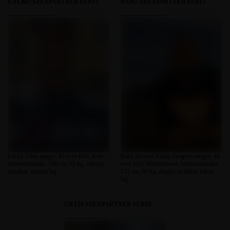
LACKÓ SZEXPARTNER FÉRFI
BABU SZEXPARTNER FÉRFI
Lackó Tolna megye, 43 éves férfi, Kéty,
Babu Borsod-Abaúj-Zemplén megye, 44
heteroszexuális, 168 cm, 65 kg, vékony
éves férfi, Mezőkövesd, heteroszexuális,
testalkat, kopasz haj
172 cm, 90 kg, átlagos testalkat, fekete
haj
GRT10 SZEXPARTNER FÉRFI