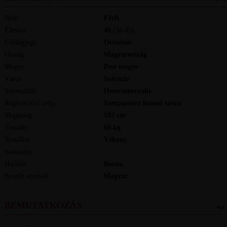
Nem
Férfi
Életkor
40
(36-45)
Csillagjegy
Oroszlán
Ország
Magyarország
Megye
Pest megye
Város
Solymár
Szexualitás
Heteroszexuális
Regisztráció célja
Szexpartner hosszú távra
Magasság
192
cm
Testsúly
69
kg
Testalkat
Vékony
Szemszín
-
Hajszín
Barna
Beszélt nyelvek
magyar
BEMUTATKOZÁS