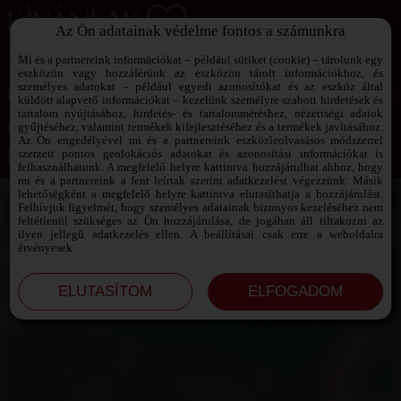
Az Ön adatainak védelme fontos a számunkra
SZEXPARTNER KERESŐ
Add át magad a vágyaidnak!
Mi és a partnereink információkat – például sütiket (cookie) – tárolunk egy
eszközön vagy hozzáférünk az eszközön tárolt információkhoz, és
személyes adatokat – például egyedi azonosítókat és az eszköz által
küldött alapvető információkat – kezelünk személyre szabott hirdetések és
tartalom nyújtásához, hirdetés- és tartalomméréshez, nézettségi adatok
Jelszó emlékeztető ›
gyűjtéséhez, valamint termékek kifejlesztéséhez és a termékek javításához.
Az Ön engedélyével mi és a partnereink eszközleolvasásos módszerrel
szerzett pontos geolokációs adatokat és azonosítási információkat is
Jegyezd meg az adataimat!
felhasználhatunk. A megfelelő helyre kattintva hozzájárulhat ahhoz, hogy
mi és a partnereink a fent leírtak szerint adatkezelést végezzünk. Másik
lehetőségként a megfelelő helyre kattintva elutasíthatja a hozzájárulást.
Felhívjuk figyelmét, hogy személyes adatainak bizonyos kezeléséhez nem
feltétlenül szükséges az Ön hozzájárulása, de jogában áll tiltakozni az
ilyen jellegű adatkezelés ellen. A beállításai csak erre a weboldalra
érvényesek.