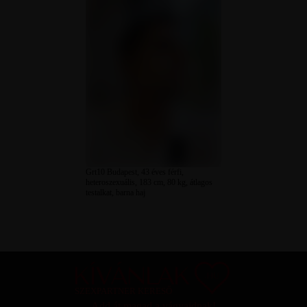
Grt10 Budapest, 43 éves férfi,
heteroszexuális, 183 cm, 80 kg, átlagos
testalkat, barna haj
SZEXPARTNER KERESŐ
Add át magad a vágyaidnak!