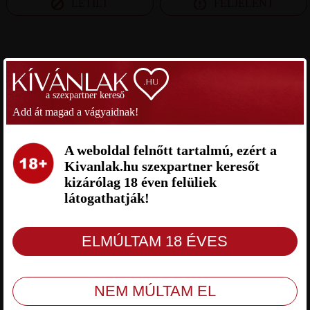
LETILT
FELJELENT
SZEXPARTNER PEST MEGYE
a szexpartner kereső
ANGELLOVER SZEXPARTNER
BETESZEM SZEXPARTNER PEST
PEST MEGYE
MEGYE
Add át magad a vágyaidnak!
A weboldal felnőtt tartalmú, ezért a
Kivanlak.hu szexpartner keresőt
kizárólag 18 éven felüliek
látogathatják!
Angellover Pest megye, 43 éves férfi,
Beteszem Pest megye, 41 éves férfi, Fót,