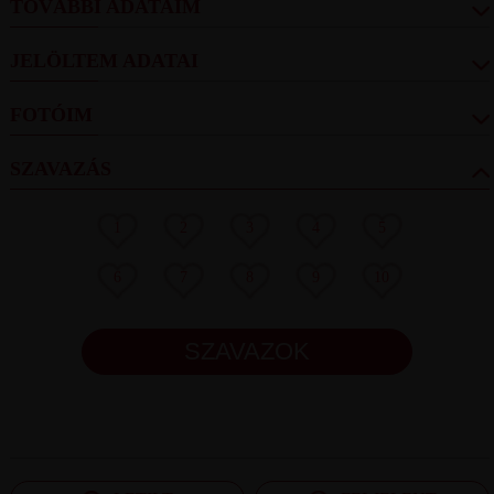
TOVÁBBI ADATAIM
JELÖLTEM ADATAI
FOTÓIM
SZAVAZÁS
1
2
3
4
5
6
7
8
9
10