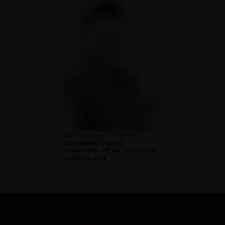
Tomi Fejér megye, 32 éves férfi,
Székesfehérvár-Börgönd,
heteroszexuális, 195 cm, 95 kg, átlagos
testalkat, barna haj
SZEXPARTNER KERESŐ