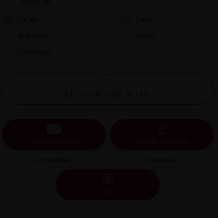
szőke haj
Láttam
Látott
Kedvelem
Kedvel
Leveleztünk
KEDVENCNEK JELÖL
LEVÉL KÜLDÉSE
ÜZENET KÜLDÉSE
Levelezésünk ›
Üzeneteink ›
CHAT