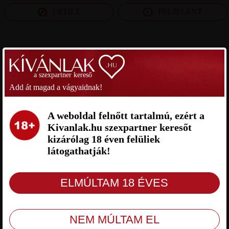
LETILT
FELJELENT
SZEXPARTNER VESZPRÉM MEGYE
a szexpartner kereső
MARCELL SZEXPARTNER
ANDRIS SZEXPARTNER
Add át magad a vágyaidnak!
VESZPRÉM MEGYE
VESZPRÉM MEGYE
A weboldal felnőtt tartalmú, ezért a
Kivanlak.hu szexpartner keresőt
kizárólag 18 éven felüliek
látogathatják!