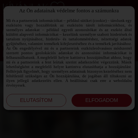
Az Ön adatainak védelme fontos a számunkra
SZEXPARTNER KERESŐ
Add át magad a vágyaidnak!
Mi és a partnereink információkat – például sütiket (cookie) – tárolunk egy
eszközön vagy hozzáférünk az eszközön tárolt információkhoz, és
személyes adatokat – például egyedi azonosítókat és az eszköz által
küldött alapvető információkat – kezelünk személyre szabott hirdetések és
tartalom nyújtásához, hirdetés- és tartalomméréshez, nézettségi adatok
Jelszó emlékeztető ›
gyűjtéséhez, valamint termékek kifejlesztéséhez és a termékek javításához.
Az Ön engedélyével mi és a partnereink eszközleolvasásos módszerrel
szerzett pontos geolokációs adatokat és azonosítási információkat is
Jegyezd meg az adataimat!
felhasználhatunk. A megfelelő helyre kattintva hozzájárulhat ahhoz, hogy
mi és a partnereink a fent leírtak szerint adatkezelést végezzünk. Másik
lehetőségként a megfelelő helyre kattintva elutasíthatja a hozzájárulást.
Felhívjuk figyelmét, hogy személyes adatainak bizonyos kezeléséhez nem
feltétlenül szükséges az Ön hozzájárulása, de jogában áll tiltakozni az
ilyen jellegű adatkezelés ellen. A beállításai csak erre a weboldalra
érvényesek.