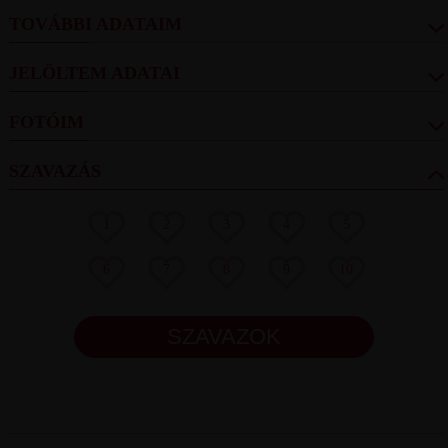
TOVÁBBI ADATAIM
JELÖLTEM ADATAI
FOTÓIM
SZAVAZÁS
1
2
3
4
5
6
7
8
9
10