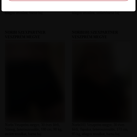
Marcell Veszprém megye, 28 éves férfi,
Andris Veszprém megye, 31 éves férfi,
Csajág, heteroszexuális, 182 cm, 80 kg,
Pápa, heteroszexuális, 174 cm, 75 kg,
átlagos testalkat, barna haj
átlagos testalkat, szőkésbarna haj
NORBI SZEXPARTNER
NORBI101 SZEXPARTNER
VESZPRÉM MEGYE
VESZPRÉM MEGYE
Norbi Veszprém megye, 30 éves férfi,
Norbi101 Veszprém megye, 30 éves
Sümeg, heteroszexuális, 180 cm, 90 kg,
férfi, Tapolca, heteroszexuális, 171 cm,
molett testalkat, barna haj
95 kg, átlagos testalkat, barna haj