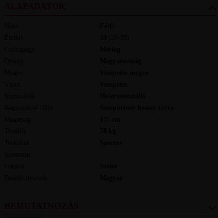
ALAPADATOK
Nem
Férfi
Életkor
33
(26-35)
Csillagjegy
Mérleg
Ország
Magyarország
Megye
Veszprém megye
Város
Veszprém
Szexualitás
Heteroszexuális
Regisztráció célja
Szexpartner hosszú távra
Magasság
175
cm
Testsúly
78
kg
Testalkat
Sportos
Szemszín
-
Hajszín
Szőke
Beszélt nyelvek
magyar
BEMUTATKOZÁS