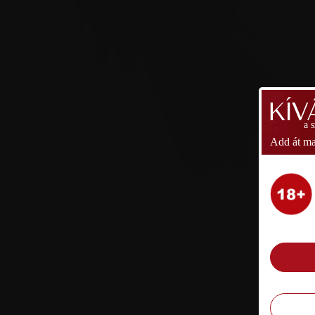
a 
Add át ma