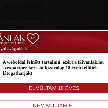
TOVÁBBI ADATAIM
JELÖLTEM ADATAI
FOTÓIM
SZAVAZÁS
szexpartner kereső
gad a vágyaidnak!
Helyezés
(2026):
(10 pont)
Hel
A weboldal felnőtt tartalmú, ezért a Kivanlak.hu
1
2
3
4
5
6
7
szexpartner keresőt kizárólag 18 éven felüliek
látogathatják!