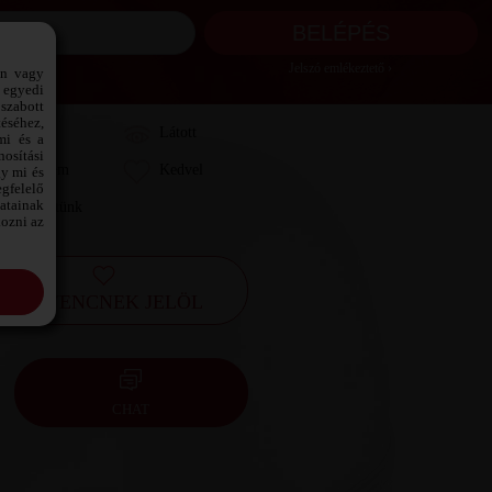
Jelszó emlékeztető ›
ön vagy
 egyedi
szabott
téséhez,
Láttam
Látott
mi és a
osítási
Kedvelem
Kedvel
gy mi és
gfelelő
datainak
Leveleztünk
kozni az
KEDVENCNEK JELÖL
CHAT