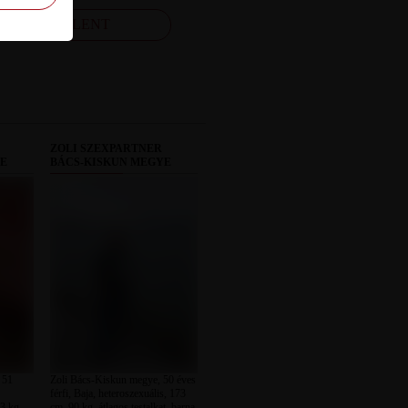
FELJELENT
ZOLI SZEXPARTNER
YE
BÁCS-KISKUN MEGYE
 51
Zoli Bács-Kiskun megye, 50 éves
férfi, Baja, heteroszexuális, 173
3 kg,
cm, 90 kg, átlagos testalkat, barna