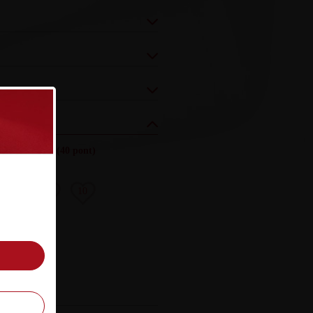
yezés (össz.)
:
(40 pont)
8
9
10