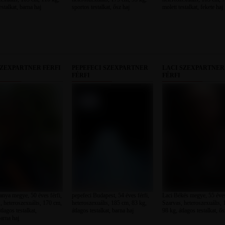
estalkat, barna haj
sportos testalkat, ősz haj
molett testalkat, fekete haj
SZEXPARTNER FÉRFI
PEPEFECI SZEXPARTNER
LACI SZEXPARTNER
FÉRFI
FÉRFI
ranya megye, 50 éves férfi,
pepefeci Budapest, 54 éves férfi,
Laci Békés megye, 55 éves
 heteroszexuális, 170 cm,
heteroszexuális, 185 cm, 83 kg,
Szarvas, heteroszexuális,
tlagos testalkat,
átlagos testalkat, barna haj
98 kg, átlagos testalkat, ős
arna haj