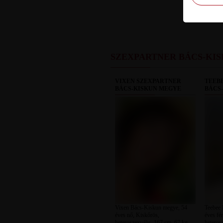
SZEXPARTNER BÁCS-KI
VIXEN SZEXPARTNER
TEEB
BÁCS-KISKUN MEGYE
BÁCS
Vixen Bács-Kiskun megye, 54
Teebee
éves nő, Kiskőrös,
éves fé
heteroszexuális, 167 cm, 67 kg,
heteros