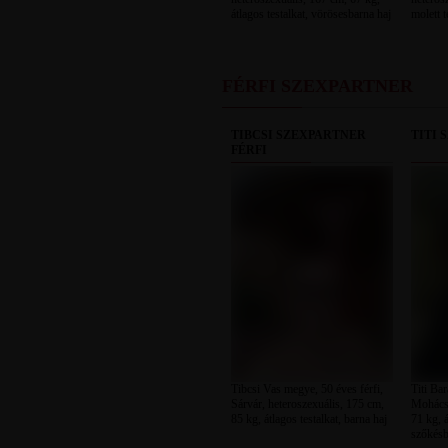
átlagos testalkat, vörösesbarna haj
molett t
FÉRFI SZEXPARTNER
TIBCSI SZEXPARTNER
TITI 
FÉRFI
Tibcsi Vas megye, 50 éves férfi,
Titi Ba
Sárvár, heteroszexuális, 175 cm,
Mohács,
85 kg, átlagos testalkat, barna haj
71 kg, á
szőkésb