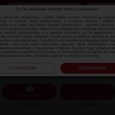
Az Ön adatainak védelme fontos a számunkra
Jegyezd meg az adataimat!
a partnereink információkat – például sütiket (cookie) – tárolunk egy eszköz
érünk az eszközön tárolt információkhoz, és személyes adatokat – például
ítókat és az eszköz által küldött alapvető információkat – kezelünk személyre 
sek és tartalom nyújtásához, hirdetés- és tartalomméréshez, nézettségi adatok gyűj
NORBI SZEXPARTNER BÁCS-KISKUN
nt termékek kifejlesztéséhez és a termékek javításához. Az Ön engedélyével 
MEGYE
reink eszközleolvasásos módszerrel szerzett pontos geolokációs adatokat és azon
ciókat is felhasználhatunk. A megfelelő helyre kattintva hozzájárulhat ahhoz, ho
nereink a fent leírtak szerint adatkezelést végezzünk. Másik lehetőségként a me
Norbi szexpartner Bács-Kiskun megye, 47 éves férfi,
kattintva elutasíthatja a hozzájárulást. Felhívjuk figyelmét, hogy személyes a
Mélykút, heteroszexuális, 172 cm, 85 kg, átlagos
s kezeléséhez nem feltétlenül szükséges az Ön hozzájárulása, de jogában áll tilta
testalkat, fekete haj
ellegű adatkezelés ellen. A beállításai csak erre a weboldalra érvényesek.
LEVÉL KÜLDÉSE
ÜZENET KÜLDÉSE
Levelezésünk ›
Üzeneteink ›