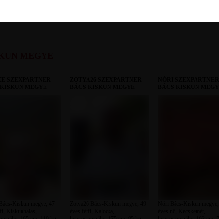
LETILT
SKUN MEGYE
EE SZEXPARTNER
ZOTYA26 SZEXPARTNER
NÓRI SZEXPARTNER
-KISKUN MEGYE
BÁCS-KISKUN MEGYE
BÁCS-KISKUN MEG
 Bács-Kiskun megye, 47
Zotya26 Bács-Kiskun megye, 49
Nóri Bács-Kiskun megye,
rfi, Kiskunhalas,
éves férfi, Kalocsa,
éves nő, Kecskemét,
zexuális, 165 cm, 110 kg,
heteroszexuális, 175 cm, 95 kg,
heteroszexuális, 163 cm, 7