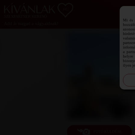
SZEXPARTNER KERESŐ
Mi és 
Add át magad a vágyaidnak!
hozzáf
azonos
hirdeté
valami
partne
informá
a part
helyre 
bizonyo
ilyen j
FOTÓ KÜLDÉSE