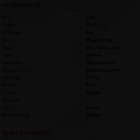
ALAPADATOK
Nem
Férfi
Életkor
47
(46-55)
Csillagjegy
Kos
Ország
Magyarország
Megye
Bács-Kiskun megye
Város
Mélykút
Szexualitás
Heteroszexuális
Regisztráció célja
Bármi szóba jöhet
Magasság
172
cm
Testsúly
85
kg
Testalkat
Átlagos
Szemszín
-
Hajszín
Fekete
Beszélt nyelvek
magyar
BEMUTATKOZÁS