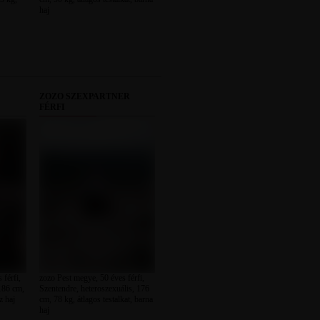
haj
ZOZO SZEXPARTNER
FÉRFI
 férfi,
zozo Pest megye, 50 éves férfi,
 186 cm,
Szentendre, heteroszexuális, 176
z haj
cm, 78 kg, átlagos testalkat, barna
haj