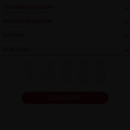
TOVÁBBI ADATAIM
JELÖLTEM ADATAI
FOTÓIM
SZAVAZÁS
1
2
3
4
5
6
7
8
9
10