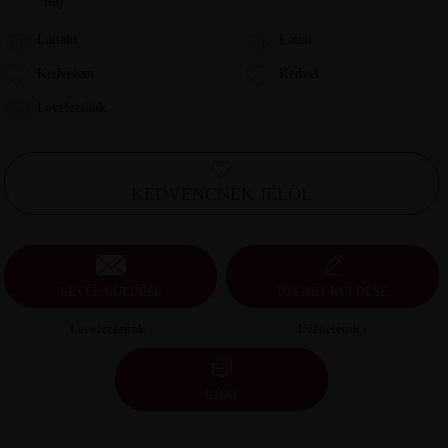
haj
Láttam
Látott
Kedvelem
Kedvel
Leveleztünk
KEDVENCNEK JELÖL
LEVÉL KÜLDÉSE
ÜZENET KÜLDÉSE
Levelezésünk ›
Üzeneteink ›
CHAT