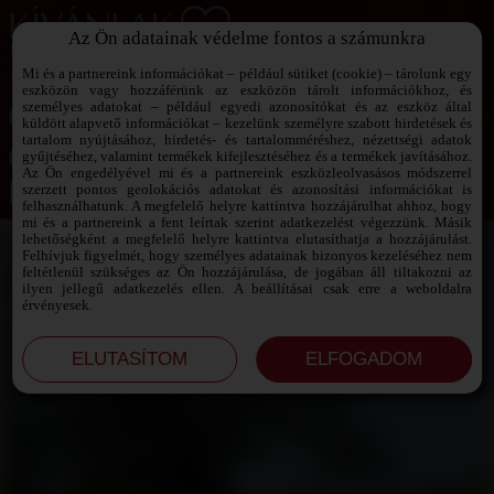
Az Ön adatainak védelme fontos a számunkra
SZEXPARTNER KERESŐ
Add át magad a vágyaidnak!
Mi és a partnereink információkat – például sütiket (cookie) – tárolunk egy
eszközön vagy hozzáférünk az eszközön tárolt információkhoz, és
személyes adatokat – például egyedi azonosítókat és az eszköz által
küldött alapvető információkat – kezelünk személyre szabott hirdetések és
tartalom nyújtásához, hirdetés- és tartalomméréshez, nézettségi adatok
Jelszó emlékeztető ›
gyűjtéséhez, valamint termékek kifejlesztéséhez és a termékek javításához.
Az Ön engedélyével mi és a partnereink eszközleolvasásos módszerrel
szerzett pontos geolokációs adatokat és azonosítási információkat is
Jegyezd meg az adataimat!
felhasználhatunk. A megfelelő helyre kattintva hozzájárulhat ahhoz, hogy
mi és a partnereink a fent leírtak szerint adatkezelést végezzünk. Másik
lehetőségként a megfelelő helyre kattintva elutasíthatja a hozzájárulást.
Felhívjuk figyelmét, hogy személyes adatainak bizonyos kezeléséhez nem
feltétlenül szükséges az Ön hozzájárulása, de jogában áll tiltakozni az
ilyen jellegű adatkezelés ellen. A beállításai csak erre a weboldalra
érvényesek.