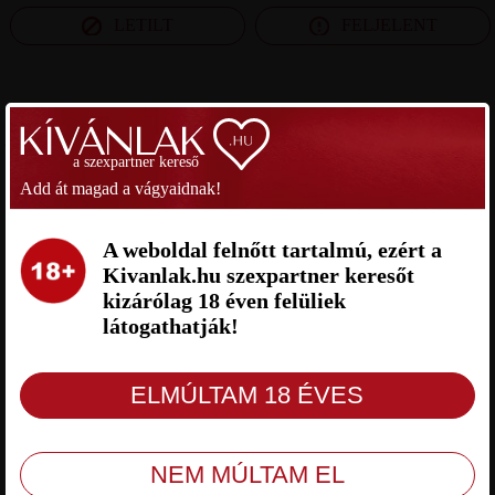
LETILT
FELJELENT
SZEXPARTNER BÉKÉS MEGYE
a szexpartner kereső
MÁRK1204 SZEXPARTNER
BANDI SZEXPARTNER BÉKÉS
Add át magad a vágyaidnak!
BÉKÉS MEGYE
MEGYE
A weboldal felnőtt tartalmú, ezért a
Kivanlak.hu szexpartner keresőt
kizárólag 18 éven felüliek
látogathatják!