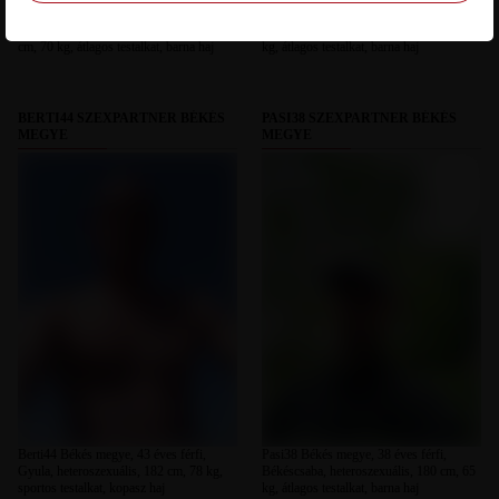
MÁRK1204 Békés megye, 37 éves férfi,
bandi Békés megye, 45 éves férfi,
Medgyesegyháza, heteroszexuális, 175
Gerendás, heteroszexuális, 170 cm, 70
cm, 70 kg, átlagos testalkat, barna haj
kg, átlagos testalkat, barna haj
BERTI44 SZEXPARTNER BÉKÉS
PASI38 SZEXPARTNER BÉKÉS
MEGYE
MEGYE
Berti44 Békés megye, 43 éves férfi,
Pasi38 Békés megye, 38 éves férfi,
Gyula, heteroszexuális, 182 cm, 78 kg,
Békéscsaba, heteroszexuális, 180 cm, 65
sportos testalkat, kopasz haj
kg, átlagos testalkat, barna haj