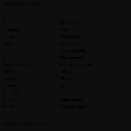
ALAPADATOK
Nem
Férfi
Életkor
43
(36-45)
Csillagjegy
Szűz
Ország
Magyarország
Megye
Békés megye
Város
Gyomaendrőd
Szexualitás
Heteroszexuális
Regisztráció célja
Bármi szóba jöhet
Magasság
180
cm
Testsúly
75
kg
Testalkat
Átlagos
Szemszín
-
Hajszín
Szőkésbarna
Beszélt nyelvek
magyar, angol
BEMUTATKOZÁS