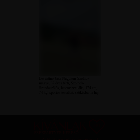
Leventino Jász-Nagykun-Szolnok
megye, 37 éves férfi, Szolnok-
Szandaszőlős, heteroszexuális, 174 cm,
74 kg, sportos testalkat, szőkésbarna haj
SZEXPARTNER KERESŐ
Add át magad a vágyaidnak!