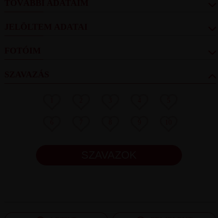
TOVÁBBI ADATAIM
JELÖLTEM ADATAI
FOTÓIM
SZAVAZÁS
1
2
3
4
5
6
7
8
9
10