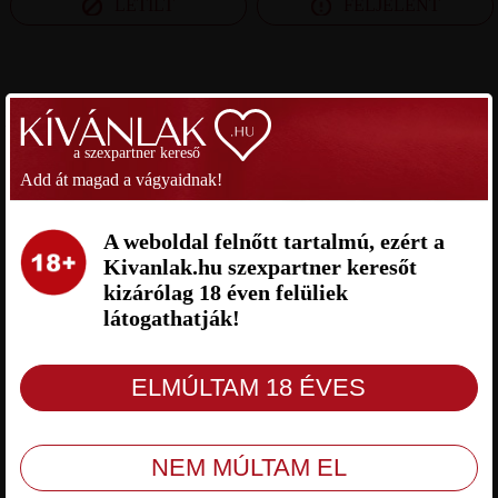
LETILT
FELJELENT
SZEXPARTNER BUDAPEST
a szexpartner kereső
GÁBOR SZEXPARTNER
🧚‍♀️PILL-E.🧚‍♀️ SZEXPARTNER
BUDAPEST
BUDAPEST
Add át magad a vágyaidnak!
A weboldal felnőtt tartalmú, ezért a
Kivanlak.hu szexpartner keresőt
kizárólag 18 éven felüliek
látogathatják!
Gábor Budapest, 42 éves férfi,
🧚‍♀️Pill-E.🧚‍♀️ Budapest, 42 éves nő,