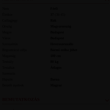
Nem
Férfi
Életkor
37
(36-45)
Csillagjegy
Rák
Ország
Magyarország
Megye
Budapest
Város
Budapest
Szexualitás
Heteroszexuális
Regisztráció célja
Bármi szóba jöhet
Magasság
180
cm
Testsúly
80
kg
Testalkat
Átlagos
Szemszín
-
Hajszín
Barna
Beszélt nyelvek
magyar
BEMUTATKOZÁS