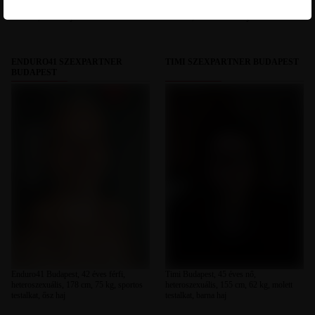
heteroszexuális, 182 cm, 77 kg, sportos
heteroszexuális, 172 cm, 60 kg, vékony
testalkat, barna haj
testalkat, szőkésbarna haj
ENDURO41 SZEXPARTNER
TIMI SZEXPARTNER BUDAPEST
BUDAPEST
Enduro41 Budapest, 42 éves férfi,
Timi Budapest, 45 éves nő,
heteroszexuális, 178 cm, 75 kg, sportos
heteroszexuális, 155 cm, 62 kg, molett
testalkat, ősz haj
testalkat, barna haj