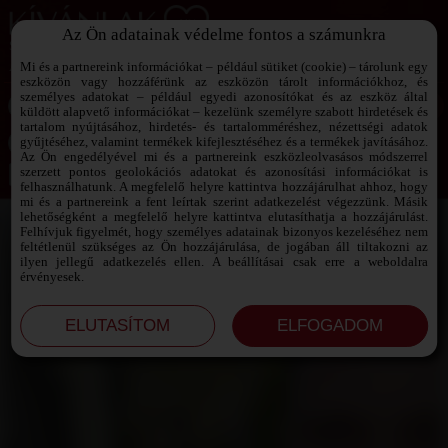
Az Ön adatainak védelme fontos a számunkra
SZEXPARTNER KERESŐ
Add át magad a vágyaidnak!
Mi és a partnereink információkat – például sütiket (cookie) – tárolunk egy
eszközön vagy hozzáférünk az eszközön tárolt információkhoz, és
személyes adatokat – például egyedi azonosítókat és az eszköz által
küldött alapvető információkat – kezelünk személyre szabott hirdetések és
tartalom nyújtásához, hirdetés- és tartalomméréshez, nézettségi adatok
Jelszó emlékeztető ›
gyűjtéséhez, valamint termékek kifejlesztéséhez és a termékek javításához.
Az Ön engedélyével mi és a partnereink eszközleolvasásos módszerrel
szerzett pontos geolokációs adatokat és azonosítási információkat is
Jegyezd meg az adataimat!
felhasználhatunk. A megfelelő helyre kattintva hozzájárulhat ahhoz, hogy
mi és a partnereink a fent leírtak szerint adatkezelést végezzünk. Másik
lehetőségként a megfelelő helyre kattintva elutasíthatja a hozzájárulást.
Felhívjuk figyelmét, hogy személyes adatainak bizonyos kezeléséhez nem
feltétlenül szükséges az Ön hozzájárulása, de jogában áll tiltakozni az
ilyen jellegű adatkezelés ellen. A beállításai csak erre a weboldalra
érvényesek.