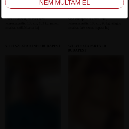
Feder Budapest, 50 éves férfi,
papa Budapest, 53 éves férfi,
heteroszexuális, 185 cm, 103 kg, molett
heteroszexuális, 180 cm, 93 kg, átlagos
testalkat, szőkésbarna haj
testalkat, kék szem, kopasz haj
ATI01 SZEXPARTNER BUDAPEST
SZILVI SZEXPARTNER
BUDAPEST