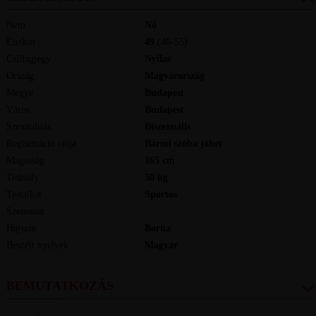
Nem
Nő
Életkor
49
(46-55)
Csillagjegy
Nyilas
Ország
Magyarország
Megye
Budapest
Város
Budapest
Szexualitás
Biszexuális
Regisztráció célja
Bármi szóba jöhet
Magasság
165
cm
Testsúly
50
kg
Testalkat
Sportos
Szemszín
-
Hajszín
Barna
Beszélt nyelvek
magyar
BEMUTATKOZÁS