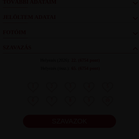
TOVÁBBI ADATAIM
JELÖLTEM ADATAI
FOTÓIM
SZAVAZÁS
Helyezés
(2026):
22.
(6754 pont)
Helyezés (össz.)
:
65.
(6754 pont)
1
2
3
4
5
6
7
8
9
10