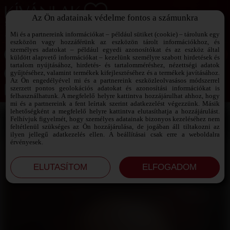
Az Ön adatainak védelme fontos a számunkra
SZEXPARTNER KERESŐ
Add át magad a vágyaidnak!
Mi és a partnereink információkat – például sütiket (cookie) – tárolunk egy
eszközön vagy hozzáférünk az eszközön tárolt információkhoz, és
személyes adatokat – például egyedi azonosítókat és az eszköz által
küldött alapvető információkat – kezelünk személyre szabott hirdetések és
tartalom nyújtásához, hirdetés- és tartalomméréshez, nézettségi adatok
Jelszó emlékeztető ›
gyűjtéséhez, valamint termékek kifejlesztéséhez és a termékek javításához.
Az Ön engedélyével mi és a partnereink eszközleolvasásos módszerrel
szerzett pontos geolokációs adatokat és azonosítási információkat is
Jegyezd meg az adataimat!
felhasználhatunk. A megfelelő helyre kattintva hozzájárulhat ahhoz, hogy
mi és a partnereink a fent leírtak szerint adatkezelést végezzünk. Másik
lehetőségként a megfelelő helyre kattintva elutasíthatja a hozzájárulást.
Felhívjuk figyelmét, hogy személyes adatainak bizonyos kezeléséhez nem
feltétlenül szükséges az Ön hozzájárulása, de jogában áll tiltakozni az
ilyen jellegű adatkezelés ellen. A beállításai csak erre a weboldalra
érvényesek.