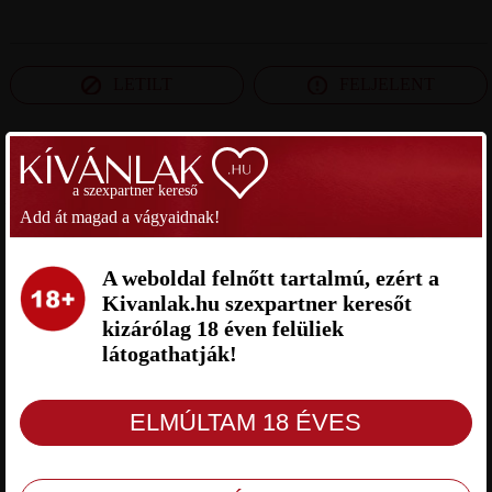
LETILT
FELJELENT
SZEXPARTNER BUDAPEST
a szexpartner kereső
Add át magad a vágyaidnak!
FEDER SZEXPARTNER
PAPA SZEXPARTNER BUDAPEST
BUDAPEST
A weboldal felnőtt tartalmú, ezért a
Kivanlak.hu szexpartner keresőt
kizárólag 18 éven felüliek
látogathatják!