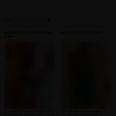
FÉRFI SZEXPARTNER
DISZKRÉT1212 SZEXPARTNER
TÓTI SZEXPARTNER FÉRFI
FÉRFI
Diszkrét1212 Fejér megye, 35 éves férfi,
Tóti Győr-Moson-Sopron megye, 34
Székesfehérvár, heteroszexuális, 176 cm,
éves férfi, Mosonmagyaróvár,