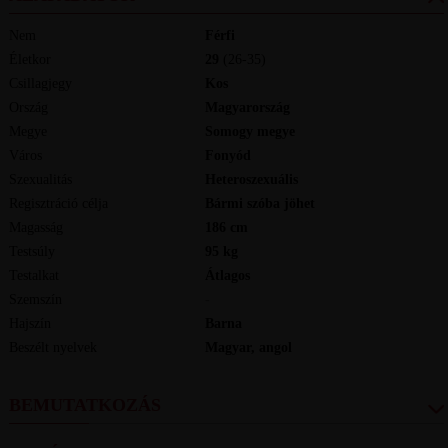
Nem
Férfi
Életkor
29
(26-35)
Csillagjegy
Kos
Ország
Magyarország
Megye
Somogy megye
Város
Fonyód
Szexualitás
Heteroszexuális
Regisztráció célja
Bármi szóba jöhet
Magasság
186
cm
Testsúly
95
kg
Testalkat
Átlagos
Szemszín
-
Hajszín
Barna
Beszélt nyelvek
magyar, angol
BEMUTATKOZÁS