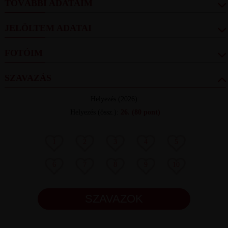
TOVÁBBI ADATAIM
JELÖLTEM ADATAI
FOTÓIM
SZAVAZÁS
Helyezés
(2026):
Helyezés (össz.)
:
26.
(80 pont)
1
2
3
4
5
6
7
8
9
10