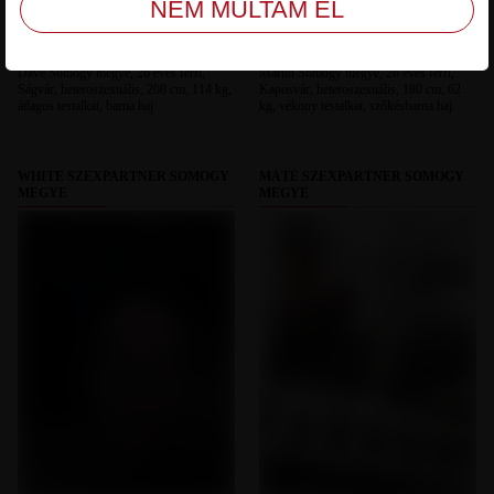
Dave Somogy megye, 26 éves férfi,
Martin Somogy megye, 26 éves férfi,
Ságvár, heteroszexuális, 208 cm, 114 kg,
Kaposvár, heteroszexuális, 180 cm, 62
átlagos testalkat, barna haj
kg, vékony testalkat, szőkésbarna haj
WHITE SZEXPARTNER SOMOGY
MÁTÉ SZEXPARTNER SOMOGY
MEGYE
MEGYE