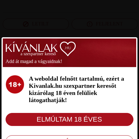
LETILT
FELJELENT
SZEXPARTNER SOMOGY MEGYE
a szexpartner kereső
Add át magad a vágyaidnak!
DAVE SZEXPARTNER SOMOGY
MARTIN SZEXPARTNER
MEGYE
SOMOGY MEGYE
A weboldal felnőtt tartalmú, ezért a
Kivanlak.hu szexpartner keresőt
kizárólag 18 éven felüliek
látogathatják!