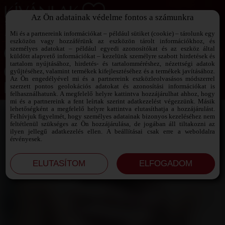
Az Ön adatainak védelme fontos a számunkra
SZEXPARTNER KERESŐ
Add át magad a vágyaidnak!
Mi és a partnereink információkat – például sütiket (cookie) – tárolunk egy
eszközön vagy hozzáférünk az eszközön tárolt információkhoz, és
személyes adatokat – például egyedi azonosítókat és az eszköz által
küldött alapvető információkat – kezelünk személyre szabott hirdetések és
tartalom nyújtásához, hirdetés- és tartalomméréshez, nézettségi adatok
Jelszó emlékeztető ›
gyűjtéséhez, valamint termékek kifejlesztéséhez és a termékek javításához.
Az Ön engedélyével mi és a partnereink eszközleolvasásos módszerrel
szerzett pontos geolokációs adatokat és azonosítási információkat is
Jegyezd meg az adataimat!
felhasználhatunk. A megfelelő helyre kattintva hozzájárulhat ahhoz, hogy
mi és a partnereink a fent leírtak szerint adatkezelést végezzünk. Másik
lehetőségként a megfelelő helyre kattintva elutasíthatja a hozzájárulást.
Felhívjuk figyelmét, hogy személyes adatainak bizonyos kezeléséhez nem
feltétlenül szükséges az Ön hozzájárulása, de jogában áll tiltakozni az
ilyen jellegű adatkezelés ellen. A beállításai csak erre a weboldalra
érvényesek.